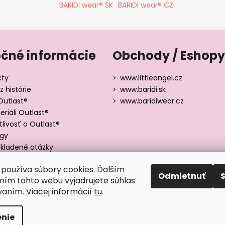
BARIDI wear® SK
BARIDI wear® CZ
očné informácie
Obchody / Eshopy
kty
www.littleangel.cz
z histórie
www.baridi.sk
Outlast®
www.baridiwear.cz
riáli Outlast®
tlivosť o Outlast®
ógy
kladené otázky
y veľkostí
používa súbory cookies. Ďalším
Odmietnuť
ím tohto webu vyjadrujete súhlas
vaním. Viacej informácií
tu
.
adené.
nie