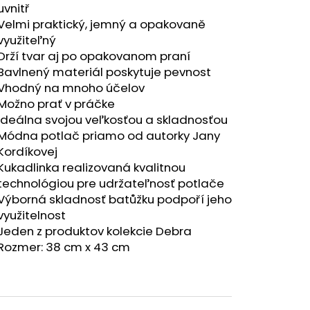
RÝ MELÍR
uvnitř
Velmi praktický, jemný a opakovaně
využiteľný
Drží tvar aj po opakovanom praní
Bavlnený materiál poskytuje pevnost
Vhodný na mnoho účelov
Možno prať v práčke
Ideálna svojou veľkosťou a skladnosťou
Módna potlač priamo od autorky Jany
Kordíkovej
Kukadlinka realizovaná kvalitnou
technológiou pre udržateľnosť potlače
Výborná skladnosť batůžku podpoří jeho
využitelnost
Jeden z produktov kolekcie Debra
Rozmer: 38 cm x 43 cm