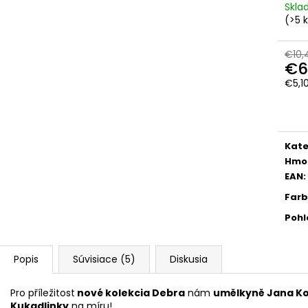
Skl
(>5 
€10,
€6
€5,1
Jedn
cena
Kate
Hmo
EAN
:
Far
Pohl
Popis
Súvisiace (5)
Diskusia
Pro příležitost
nové kolekcia Debra
nám
umělkyně Jana K
Kukadlinky
na míru!