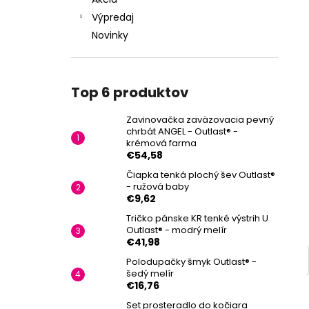
Výpredaj
Novinky
Top 6 produktov
Zavinovačka zaväzovacia pevný
chrbát ANGEL - Outlast® -
krémová farma
€54,58
Čiapka tenká plochý šev Outlast®
- ružová baby
€9,62
Tričko pánske KR tenké výstrih U
Outlast® - modrý melír
€41,98
Polodupačky šmyk Outlast® -
šedý melír
€16,76
Set prosteradlo do kočiara