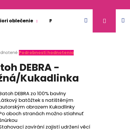
Hľadať
N
Prihláse
iori oblečenie
Pre dospelých
Doplnkový 
k
erné
dnotené
Podrobnosti hodnotenia
tenie
toh DEBRA -
ktu
žná/Kukadlinka
ičiek.
Batoh DEBRA zo 100% bavlny
Látkový batôžtek s natištěným
autorským obrazem Kukadlinky
Po oboch stranách možno stiahnuť
šnúrkou
KR TENKÉ VÝSTRIH U
Stahovací zavírání zajistí udržení věcí