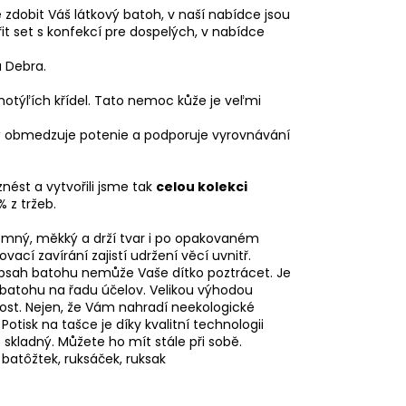
 zdobit Váš látkový batoh, v naší nabídce jsou
it set s konfekcí pre dospelých, v nabídce
a Debra.
týľích křídel. Tato nemoc kůže je veľmi
rý obmedzuje potenie a podporuje vyrovnávání
nést a vytvořili jsme tak
celou kolekci
 z tržeb.
 jemný, měkký a drží tvar i po opakovaném
ací zavírání zajistí udržení věcí uvnitř.
 obsah batohu nemůže Vaše dítko poztrácet. Je
 batohu na řadu účelov. Velikou výhodou
ost. Nejen, že Vám nahradí neekologické
isk na tašce je díky kvalitní technologii
 skladný. Můžete ho mít stále při sobě.
 batôžtek, ruksáček, ruksak