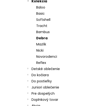
CHRBÁT ANGEL - OUTLAST® - KRÉMOVÁ
Kolekcia
FARMA
Baloo
€54,58
Basic
Softshell
Tracht
Bambus
Debra
Mazlík
Nicki
Novorodenci
Reflex
Detské oblečenie
Do kočiara
Do postieľky
Juniori oblečenie
Pre dospelých
Doplnkový tovar
Akcia