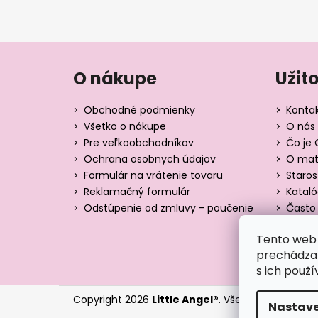
O nákupe
Užit
Obchodné podmienky
Konta
Všetko o nákupe
O nás 
Pre veľkoobchodníkov
Čo je 
Ochrana osobnych údajov
O mate
Formulár na vrátenie tovaru
Staros
Reklamačný formulár
Katal
Odstúpenie od zmluvy - poučenie
Často 
Tabuľk
Tento web 
Blog
prechádzan
s ich použí
Copyright 2026
Little Angel®
. Všetky práva vyhr
Nastave