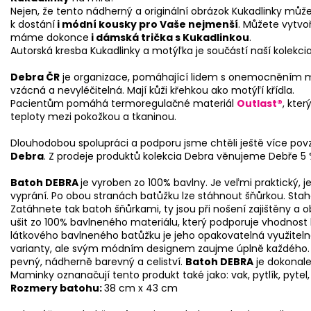
Nejen, že tento nádherný a originální obrázok Kukadlinky může
k dostání
i módní kousky pro Vaše nejmenší
. Můžete vytvoř
máme dokonce
i dámská trička s Kukadlinkou
.
Autorská kresba Kukadlinky a motýľka je součástí naší kolekci
Debra ČR
je organizace, pomáhající lidem s onemocněním mo
vzácná a nevyléčitelná. Mají kůži křehkou ako motýľí křídla.
Pacientům pomáhá termoregulačné materiál
Outlast®
, kte
teploty mezi pokožkou a tkaninou.
Dlouhodobou spolupráci a podporu jsme chtěli ještě více povz
Debra
. Z prodeje produktů kolekcia Debra věnujeme Debře 5 %
Batoh DEBRA
je vyroben zo 100% bavlny. Je veľmi praktický,
vyprání. Po obou stranách batůžku lze stáhnout šňůrkou. Stahov
Zatáhnete tak batoh šňůrkami, ty jsou při nošení zajištěny a
ušit zo 100% bavlneného materiálu, který podporuje vhodnost
látkového bavlneného batůžku je jeho opakovatelná využiteln
varianty, ale svým módním designem zaujme úplně každého. Pot
pevný, nádherně barevný a celiství.
Batoh DEBRA
je dokonale
Maminky oznanačují tento produkt také jako: vak, pytlík, pytel,
Rozmery batohu:
38 cm x 43 cm