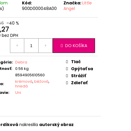
adom
Kód:
Značka:
Little
ks)
900D000048A00
Angel
46
–40 %
,27
0 bez DPH
otková
DO KOŠÍKA
:
Tlač
gória
:
Debra
tnosť
:
0.56 kg
Opýtať sa
8594905610560
Strážiť
krémová
,
béžová
,
Zdieľať
ba
:
hnedá
avie
:
Uni
ordíková
nakreslila
autorský obraz