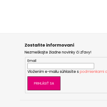
Z
á
Zostaňte informovaní
p
Nezmeškajte žiadne novinky či zľavy!
ä
t
Email
i
Vložením e-mailu súhlasíte s
podmienkami o
e
PRIHLÁSIŤ SA