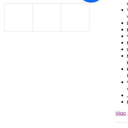
RUŽOVÁ BABY
OUTLAST® - MOD
€9,62
€41,98
Viac