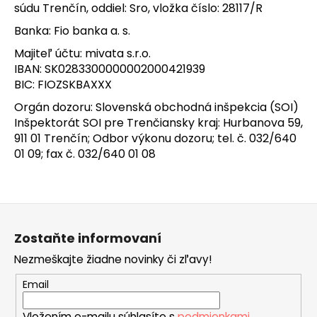
súdu Trenčín, oddiel: Sro, vložka číslo: 28117/R
Banka: Fio banka a. s.
Majiteľ účtu: mivata s.r.o.
IBAN: SK0283300000002000421939
BIC: FIOZSKBAXXX
Orgán dozoru:
Slovenská obchodná inšpekcia (SOI)
Inšpektorát SOI pre Trenčiansky kraj: Hurbanova 59,
911 01 Trenčín; Odbor výkonu dozoru; tel. č. 032/640
01 09; fax č. 032/640 01 08
Z
á
Zostaňte informovaní
p
Nezmeškajte žiadne novinky či zľavy!
ä
t
Email
i
Vložením e-mailu súhlasíte s
podmienkami