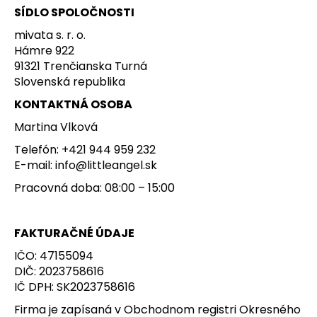
č
SÍDLO SPOLOČNOSTI
a
m
mivata s. r. o.
e
Hámre 922
91321 Trenčianska Turná
Slovenská republika
TRIČKO
PÁNSKE
KONTAKTNÁ OSOBA
KR
TENKÉ
Martina Vlková
VÝSTRIH
Telefón: +421 944 959 232
U
OUTLAST®
E-mail: info@littleangel.sk
-
MODRÝ
Pracovná doba: 08:00 – 15:00
MELÍR
€41,98
FAKTURAČNÉ ÚDAJE
IČO: 47155094
DIČ: 2023758616
IČ DPH: SK2023758616
Firma je zapísaná v Obchodnom registri Okresného