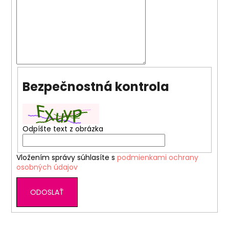
á
j
s
ť
?
Bezpečnostná kontrola
HĽADAŤ
Odpíšte text z obrázka
Vložením správy súhlasíte s
podmienkami ochrany
O
osobných údajov
d
p
ODOSLAŤ
o
r
ú