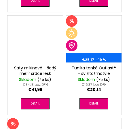
DETAIL
DETAIL
€25,17
–19 %
Šaty mikinové - šedý
Tunika tenká Outlast®
melír srdce lesk
- sv.žltá/motýle
Skladom
(>5 ks)
Skladom
(>5 ks)
€34,13 bez DPH
€16,37 bez DPH
€41,98
€20,14
DETAIL
DETAIL