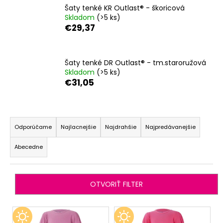
Šaty tenké KR Outlast® - škoricová
á
Skladom
(>5 ks)
j
€29,37
s
ť
?
Šaty tenké DR Outlast® - tm.staroružová
Skladom
(>5 ks)
€31,05
R
HĽADAŤ
a
Odporúčame
Najlacnejšie
Najdrahšie
Najpredávanejšie
d
Abecedne
e
O
n
d
i
p
OTVORIŤ FILTER
o
e
r
p
V
ú
r
ý