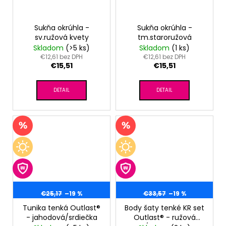
Sukňa okrúhla -
Sukňa okrúhla -
sv.ružová kvety
tm.staroružová
Skladom
(>5 ks)
Skladom
(1 ks)
€12,61 bez DPH
€12,61 bez DPH
€15,51
€15,51
DETAIL
DETAIL
€25,17
–19 %
€33,57
–19 %
Tunika tenká Outlast®
Body šaty tenké KR set
- jahodová/srdiečka
Outlast® - ružová