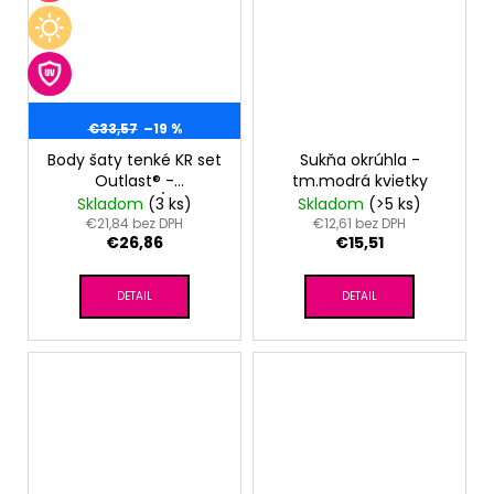
€33,57
–19 %
Body šaty tenké KR set
Sukňa okrúhla -
Outlast® -
tm.modrá kvietky
sv.broskyňová/motýle
Skladom
(3 ks)
Skladom
(>5 ks)
€21,84 bez DPH
€12,61 bez DPH
€26,86
€15,51
DETAIL
DETAIL