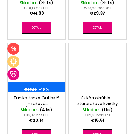
Skladom
(>5 ks)
Skladom
(>5 ks)
€34,13 bez DPH
€23,88 bez DPH
€41,98
€29,37
DETAIL
DETAIL
€25,17
–19 %
Tunika tenká Outlast®
Sukňa okrúhla -
- ružová
staroružová kvietky
baby/sv.ružová kvety
Skladom
(4 ks)
Skladom
(1 ks)
€16,37 bez DPH
€12,61 bez DPH
€20,14
€15,51