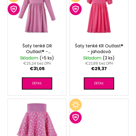
č
o
p
a
d
m
i
u
e
s
k
p
t
r
TRIČKO
o
PÁNSKE
o
Šaty tenké DR
Šaty tenké KR Outlast®
KR
v
Outlast® -
- jahodová
d
TENKÉ
tm.staroružová
Skladom
(>5 ks)
Skladom
(3 ks)
VÝSTRIH
u
€25,24 bez DPH
€23,88 bez DPH
U
€31,05
€29,37
k
OUTLAST®
-
t
MODRÝ
DETAIL
DETAIL
MELÍR
o
v
€41,98