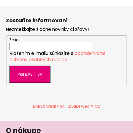
v
Z
l
á
á
Zostaňte informovaní
d
p
a
Nezmeškajte žiadne novinky či zľavy!
ä
c
t
Email
i
i
e
Vložením e-mailu súhlasíte s
podmienkami
e
p
ochrany osobných údajov
r
v
PRIHLÁSIŤ SA
k
y
v
ý
p
BARIDI wear® SK
BARIDI wear® CZ
i
s
u
O nákupe