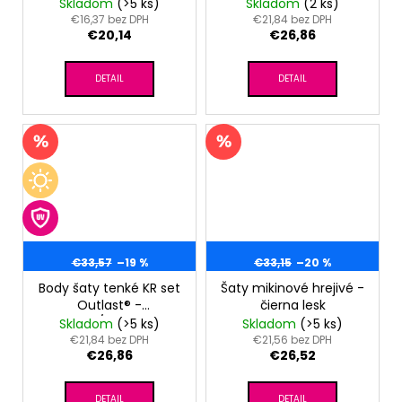
baby/sv.ružová kvety
Skladom
(>5 ks)
Skladom
(2 ks)
€16,37 bez DPH
€21,84 bez DPH
€20,14
€26,86
DETAIL
DETAIL
€33,57
–19 %
€33,15
–20 %
Body šaty tenké KR set
Šaty mikinové hrejivé -
Outlast® -
čierna lesk
biela/veľryba
Skladom
(>5 ks)
Skladom
(>5 ks)
€21,84 bez DPH
€21,56 bez DPH
€26,86
€26,52
DETAIL
DETAIL