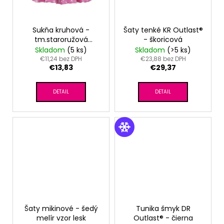
Sukňa kruhová -
Šaty tenké KR Outlast®
tm.staroružová
- škoricová
lastovičky
Skladom
(5 ks)
Skladom
(>5 ks)
€11,24 bez DPH
€23,88 bez DPH
€13,83
€29,37
DETAIL
DETAIL
Šaty mikinové - šedý
Tunika šmyk DR
melír vzor lesk
Outlast® - čierna