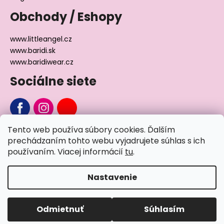
Obchody / Eshopy
www.littleangel.cz
www.baridi.sk
www.baridiwear.cz
Sociálne siete
Tento web používa súbory cookies. Ďalším
Chcete sa nás na niečo opýtať?
prechádzaním tohto webu vyjadrujete súhlas s ich
používaním. Viacej informácií
tu
.
Napíšte nám
Nastavenie
Vytvoril Shoptet
Odmietnuť
Súhlasím
Copyright 2026
Little Angel®
. Všetky práva vyhradené.