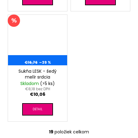
€16,76
–39 %
Sukňa LESK - šedý
melír srdcia
Skladom
(>5 ks)
€8,18 bez DPH
€10,06
DETAIL
19
položiek celkom
O