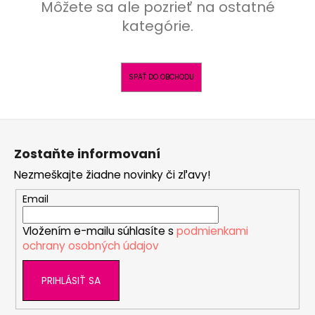
č
Môžete sa ale pozrieť na ostatné
a
kategórie.
m
e
SPÄŤ DO OBCHODU
MIKINA
NICKI
OUTLAST®
Z
-
OCEĽOVÁ
á
Zostaňte informovaní
€30,22
p
Pôvodne:
Nezmeškajte žiadne novinky či zľavy!
ä
€37,77
t
Email
i
Vložením e-mailu súhlasíte s
podmienkami
e
ochrany osobných údajov
PRIHLÁSIŤ SA