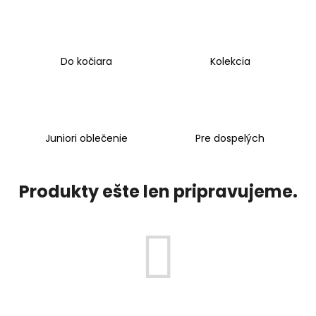
á
j
s
Do kočiara
Kolekcia
ť
?
Juniori oblečenie
Pre dospelých
HĽADAŤ
Produkty ešte len pripravujeme.
O
d
p
o
r
ú