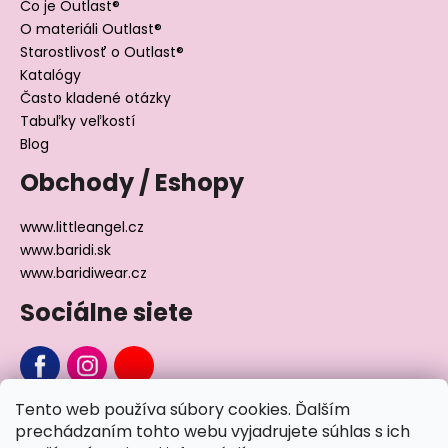
Čo je Outlast®
O materiáli Outlast®
Starostlivosť o Outlast®
Katalógy
Často kladené otázky
Tabuľky veľkostí
Blog
Obchody / Eshopy
www.littleangel.cz
www.baridi.sk
www.baridiwear.cz
Sociálne siete
Tento web používa súbory cookies. Ďalším
Chcete sa nás na niečo opýtať?
prechádzaním tohto webu vyjadrujete súhlas s ich