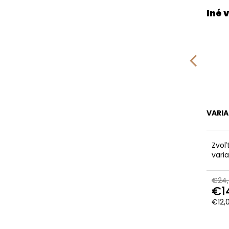
VARI
Zvoľ
vari
€24,
€1
€12,
Jedn
cena