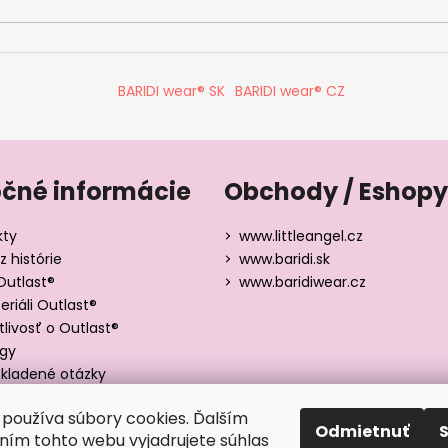
BARIDI wear® SK
BARIDI wear® CZ
očné informácie
Obchody / Eshopy
kty
www.littleangel.cz
z histórie
www.baridi.sk
Outlast®
www.baridiwear.cz
riáli Outlast®
tlivosť o Outlast®
ógy
kladené otázky
y veľkostí
používa súbory cookies. Ďalším
Odmietnuť
ím tohto webu vyjadrujete súhlas