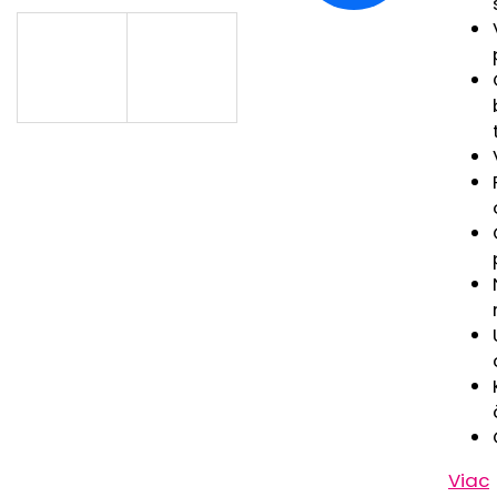
RUŽOVÁ BABY
OUTLAST® - MOD
€9,62
€41,98
Viac