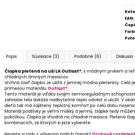
Kate
EAN
:
Čep
Far
Pohl
Popis
Súvisiace (3)
Podobné (6)
Diskusia
Čiapka pletená na uši LA Outlast®
, s módnym prvkem a ref
chladných zimných mesiacov.
Vrchná časť čiapka Je ušitá z jemnej módna pleteniny. Celá
prímesou materiálu
Outlast®
.
Tento materiál je vďaka svojim termoregulačným schopnoste
zahriatie tela dokáže nadbytečné teplo odvést a uložit. V okamž
dieťa tak má zajištený teplotný komfort po celú dobu nosenia
Materiál podšívky je veľmi mäkký a jemný, čiapke tedy můžem
pokožkou. Čiapka je vhodná na chladné mesiace. Pletená čiap
kombinacích, ze ktorých si jiste vyberete.
Neviete si rady s výberom našich čiapok?
Druhové rozdeleni