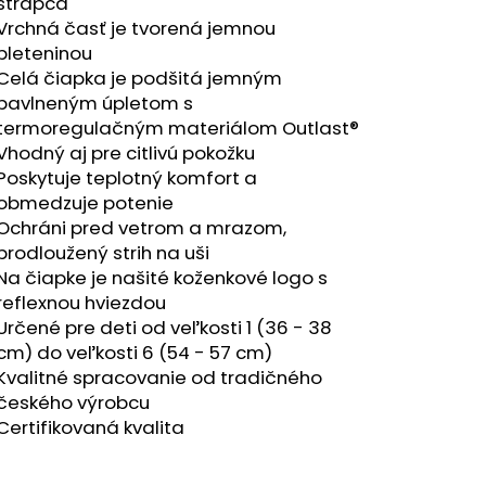
RÝ MELÍR
strapca
Vrchná časť je tvorená jemnou
pleteninou
Celá čiapka je podšitá jemným
bavlneným úpletom s
termoregulačným materiálom Outlast®
Vhodný aj pre citlivú pokožku
Poskytuje teplotný komfort a
obmedzuje potenie
Ochráni pred vetrom a mrazom,
prodloužený strih na uši
Na čiapke je našité koženkové logo s
reflexnou hviezdou
Určené pre deti od veľkosti 1 (36 - 38
cm) do veľkosti 6 (54 - 57 cm)
Kvalitné spracovanie od tradičného
českého výrobcu
Certifikovaná kvalita