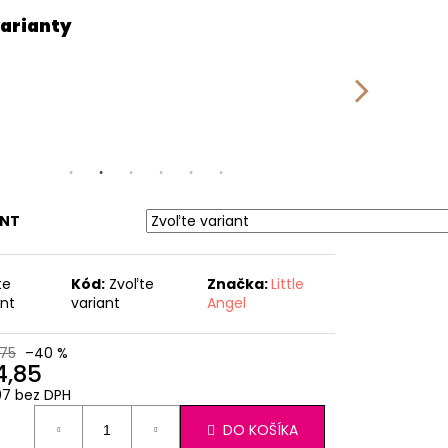
ANT
te
Kód:
Zvoľte
Značka:
Little
ant
variant
Angel
75
–40 %
4,85
07 bez DPH
otková
DO KOŠÍKA
: