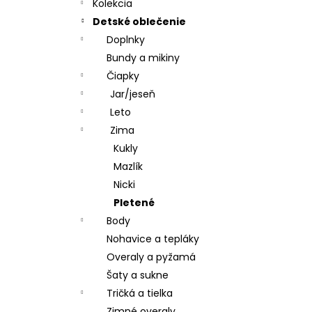
CHRBÁT ANGEL - OUTLAST® - KRÉMOVÁ
Kolekcia
FARMA
Detské oblečenie
€54,58
Doplnky
Bundy a mikiny
Čiapky
Jar/jeseň
Leto
Zima
Kukly
Mazlík
Nicki
Pletené
Body
Nohavice a tepláky
Overaly a pyžamá
Šaty a sukne
Tričká a tielka
Zimné overaly