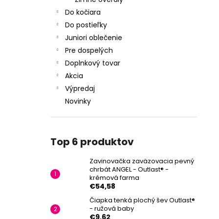
Do kočiara
Do postieľky
Juniori oblečenie
Pre dospelých
Doplnkový tovar
Akcia
Výpredaj
Novinky
Top 6 produktov
Zavinovačka zaväzovacia pevný
chrbát ANGEL - Outlast® -
krémová farma
€54,58
Čiapka tenká plochý šev Outlast®
- ružová baby
€9,62