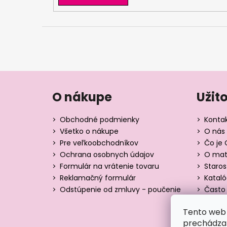
O nákupe
Užit
Obchodné podmienky
Konta
Všetko o nákupe
O nás 
Pre veľkoobchodníkov
Čo je 
Ochrana osobnych údajov
O mate
Formulár na vrátenie tovaru
Staros
Reklamačný formulár
Katal
Odstúpenie od zmluvy - poučenie
Často 
Tabuľk
Tento web 
Blog
prechádzan