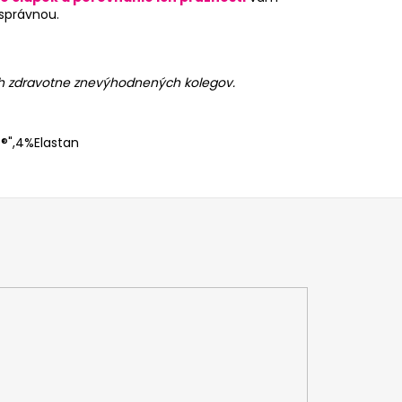
 správnou.
ch zdravotne znevýhodnených kolegov.
®",4%Elastan