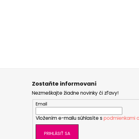
Z
á
Zostaňte informovaní
p
Nezmeškajte žiadne novinky či zľavy!
ä
t
Email
i
Vložením e-mailu súhlasíte s
podmienkami o
e
PRIHLÁSIŤ SA