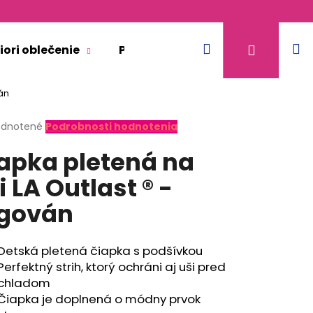
Hľadať
N
Prihláse
iori oblečenie
Pre dospelých
Doplnkový 
ván
k
erné
dnotené
Podrobnosti hodnotenia
tenie
apka pletená na
ktu
i LA Outlast ® -
gován
ičiek.
Detská pletená čiapka s podšívkou
Perfektný strih, ktorý ochráni aj uši pred
chladom
Čiapka je doplnená o módny prvok
KR TENKÉ VÝSTRIH U