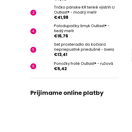
Tričko pánske KR tenké výstrih U
Outlast® - modrý melír
€41,98
Polodupačky šmyk Outlast® -
šedý melír
€16,76
Set prosteradlo do kočiara
nepriepustné priedušné - biela
€13,41
Ponožky froté Outlast® - ružová
€5,42
Prijímame online platby