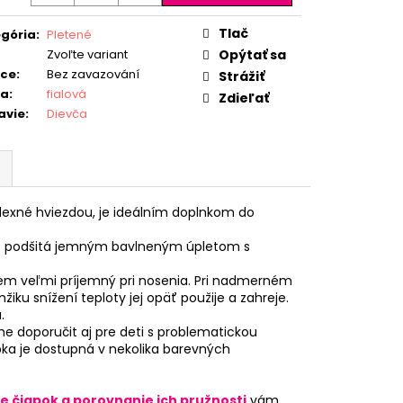
Tlač
gória
:
Pletené
Zvoľte variant
Opýtať sa
ice
:
Bez zavazování
Strážiť
ba
:
fialová
Zdieľať
avie
:
Dievča
lexné hviezdou, je ideálním doplnkom do
 je podšitá jemným bavlneným úpletom s
m veľmi príjemný pri nosenia. Pri nadmerném
iku snížení teploty jej opäť použije a zahreje.
.
e doporučit aj pre deti s problematickou
ka je dostupná v nekolika barevných
e čiapok a porovnanie ich pružnosti
vám