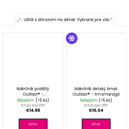
„🪡 Ušité s dôrazom na detail. Vybrané pre vás.“
Nákrčník podšitý
Nákrčník detský šmyk
Outlast® -
Outlast® - tm.smaragd
motorky/khaki
Skladom
(>5 ks)
Skladom
(>5 ks)
€11,92 bez DPH
€8,16 bez DPH
€14,66
€10,04
DETAIL
DETAIL