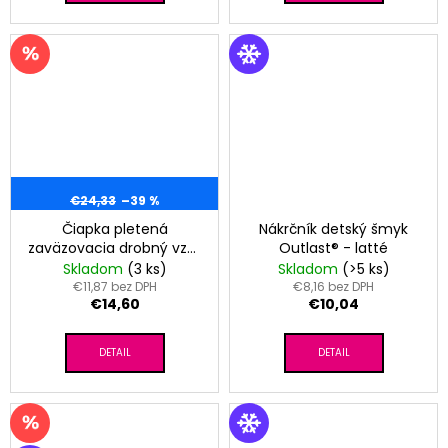
€24,33
–39 %
Čiapka pletená
Nákrčník detský šmyk
zaväzovacia drobný vzor
Outlast® - latté
brmbolec Outlast® -
Skladom
(3 ks)
Skladom
(>5 ks)
pudrová
€11,87 bez DPH
€8,16 bez DPH
€14,60
€10,04
DETAIL
DETAIL