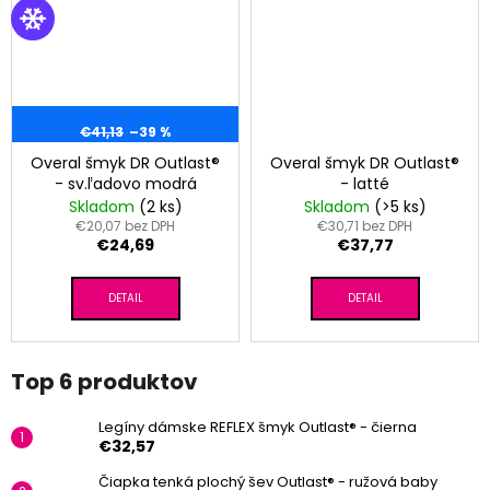
€41,13
–39 %
Overal šmyk DR Outlast®
Overal šmyk DR Outlast®
- sv.ľadovo modrá
- latté
Skladom
(2 ks)
Skladom
(>5 ks)
€20,07 bez DPH
€30,71 bez DPH
€24,69
€37,77
DETAIL
DETAIL
Top 6 produktov
Legíny dámske REFLEX šmyk Outlast® - čierna
€32,57
Čiapka tenká plochý šev Outlast® - ružová baby