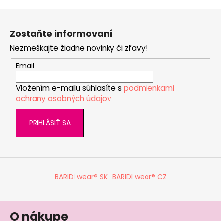
Z
á
Zostaňte informovaní
p
Nezmeškajte žiadne novinky či zľavy!
ä
t
Email
i
Vložením e-mailu súhlasíte s
podmienkami
e
ochrany osobných údajov
PRIHLÁSIŤ SA
BARIDI wear® SK
BARIDI wear® CZ
O nákupe