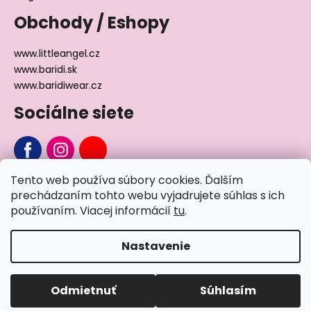
Obchody / Eshopy
www.littleangel.cz
www.baridi.sk
www.baridiwear.cz
Sociálne siete
Tento web používa súbory cookies. Ďalším
Chcete sa nás na niečo opýtať?
prechádzaním tohto webu vyjadrujete súhlas s ich
používaním. Viacej informácií
tu
.
Napíšte nám
Nastavenie
Vytvoril Shoptet
Odmietnuť
Súhlasím
Copyright 2026
Little Angel®
. Všetky práva vyhradené.