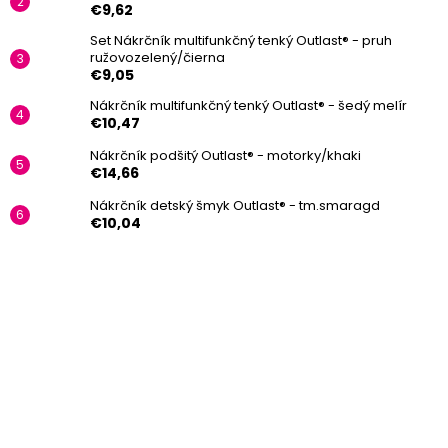
€9,62
Set Nákrčník multifunkčný tenký Outlast® - pruh
ružovozelený/čierna
€9,05
Nákrčník multifunkčný tenký Outlast® - šedý melír
€10,47
Nákrčník podšitý Outlast® - motorky/khaki
€14,66
Nákrčník detský šmyk Outlast® - tm.smaragd
€10,04