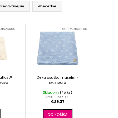
RÝ MELÍR
predávanejšie
Abecedne
01526A00
Kód:
900D601478E00
utlast®
Deka osuška mušelín -
 káva
sv.modrá
)
Skladom
(>5 ks)
€23,88 bez DPH
€29,37
DO KOŠÍKA