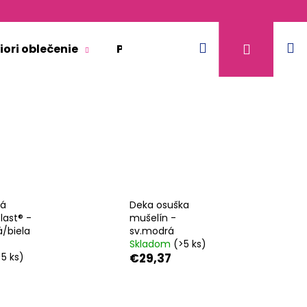
Hľadať
N
Prihláse
iori oblečenie
Pre dospelých
Doplnkový 
k
tá
Deka osuška
last® -
mušelín -
/biela
sv.modrá
Skladom
(>5 ks)
>5 ks)
€29,37
KR TENKÉ VÝSTRIH U