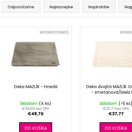
R
RUŽOVÁ BABY
OUTLAST® - MOD
a
Odporúčame
Najlacnejšie
Najdrahšie
Naj
€9,62
€41,98
d
e
V
n
ý
Kód:
900D800129B00
Kód:
900D6
i
p
e
i
p
s
r
p
o
r
d
o
u
d
Deka MAZLÍK - hnedá
Deka dvojitá MAZLÍK O
k
- smetanová/biela
u
t
k
Skladom
(4 ks)
Skladom
(>5 ks
o
t
€39,59 bez DPH
€30,71 bez DPH
v
€48,70
€37,77
o
v
DO KOŠÍKA
DO KOŠÍKA