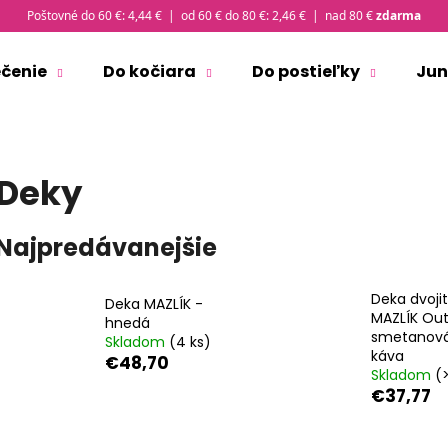
Poštovné do 60 €: 4,44 € | od 60 € do 80 €: 2,46 € | nad 80 €
zdarma
ečenie
Do kočiara
Do postieľky
Jun
Čo potrebujete nájsť?
Deky
HĽADAŤ
Najpredávanejšie
Odporúčame
Deka dvoji
Deka MAZLÍK -
MAZLÍK Out
hnedá
smetanová
Skladom
(4 ks)
káva
€48,70
Skladom
(
€37,77
ČIAPKA TENKÁ PLOCHÝ ŠEV OUTLAST® -
TRIČKO PÁNSKE 