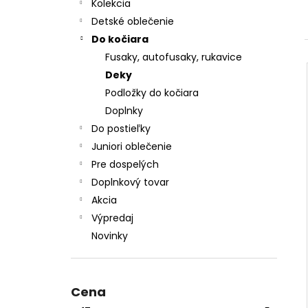
CHRBÁT ANGEL - OUTLAST® - KRÉMOVÁ
Kolekcia
FARMA
Detské oblečenie
€54,58
Do kočiara
Fusaky, autofusaky, rukavice
Deky
Podložky do kočiara
Doplnky
Do postieľky
Juniori oblečenie
Pre dospelých
Doplnkový tovar
Akcia
Výpredaj
Novinky
Cena