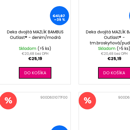
€41,97
–39 %
Deka dvojitá MAZLÍK BAMBUS
Deka dvojitá MAZLÍK 
Outlast® - denim/modrá
Outlast® -
tm.broskyňová/pud
Skladom
(>5 ks)
Skladom
(>5 ks
€20,48 bez DPH
€20,48 bez DPH
€25,19
€25,19
DO KOŠÍKA
DO KOŠÍKA
Kód:
900D601077F00
Kód:
900D6