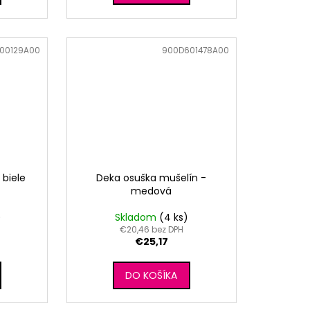
00129A00
Kód:
900D601478A00
 biele
Deka osuška mušelín -
medová
)
Skladom
(4 ks)
€20,46 bez DPH
€25,17
DO KOŠÍKA