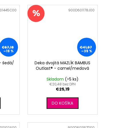
01445C00
Kód:
900D601178J00
€67,18
€41,97
–19 %
–39 %
- šedá/
Deka dvojitá MAZLÍK BAMBUS
Outlast® - camel/medová
)
Skladom
(>5 ks)
€20,48 bez DPH
€25,19
DO KOŠÍKA
00102A00
Kód:
900D601167D00