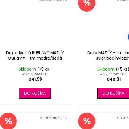
Deka dvojitá BUBLINKY MAZLÍK
Deka MAZLÍK - tm.m
Outlast® - tm.modrá/šedá
svietiace hviezd
Skladom
(>5 ks)
Skladom
(>5 ks
€34,13 bez DPH
€32,77 bez DPH
€41,98
€40,31
DO KOŠÍKA
DO KOŠÍKA
Kód:
900D601077E00
Kód:
900D6