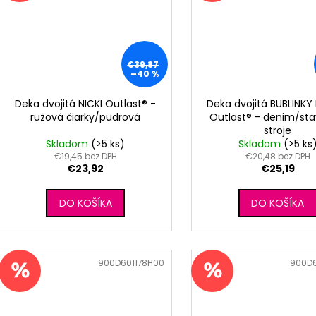
€39,87
–40 %
Deka dvojitá NICKI Outlast® -
Deka dvojitá BUBLINKY
ružová čiarky/pudrová
Outlast® - denim/st
stroje
Skladom
(>5 ks)
Skladom
(>5 ks
€19,45 bez DPH
€20,48 bez DPH
€23,92
€25,19
DO KOŠÍKA
DO KOŠÍKA
Kód:
900D601178H00
Kód:
900D6