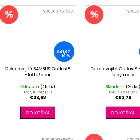
Kód:
900D601451A00
Kód:
900D6
€41,97
–19 %
Deka dvojitá BAMBUS Outlast®
Deka dvojitá Outlast® 
- latté/pearl
šedý melír
Skladom
(>5 ks)
Skladom
(>5 ks
€27,30 bez DPH
€43,70 bez DPH
€33,58
€53,75
DO KOŠÍKA
DO KOŠÍKA
Kód:
900D601288B00
Kód:
900D8