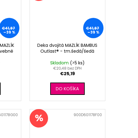
€41,97
€41,97
–39 %
–39 %
 MAZLÍK
Deka dvojitá MAZLÍK BAMBUS
avebné
Outlast® - tm.šedá/šedá
)
Skladom
(>5 ks)
€20,48 bez DPH
€25,19
DO KOŠÍKA
01178G00
Kód:
900D601178F00