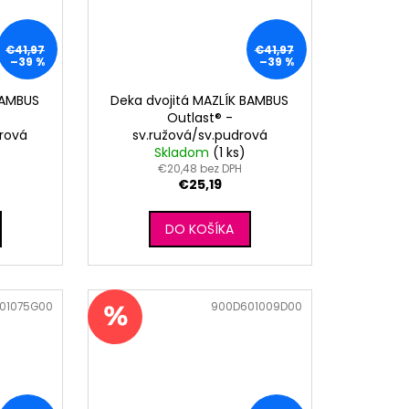
€41,97
€41,97
–39 %
–39 %
BAMBUS
Deka dvojitá MAZLÍK BAMBUS
Outlast® -
rová
sv.ružová/sv.pudrová
)
Skladom
(1 ks)
€20,48 bez DPH
€25,19
DO KOŠÍKA
01075G00
Kód:
900D601009D00