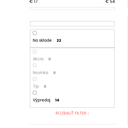
€
17
€
54
Na sklade
22
Akcia
0
Novinka
0
Tip
0
Výpredaj
14
ROZBALIŤ FILTER