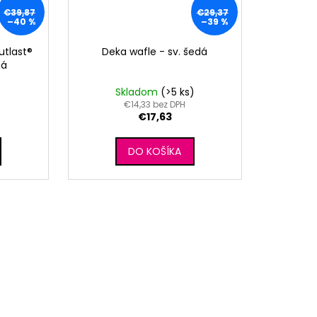
€39,87
€29,37
–40 %
–39 %
utlast®
Deka wafle - sv. šedá
ná
)
Skladom
(>5 ks)
€14,33 bez DPH
€17,63
DO KOŠÍKA