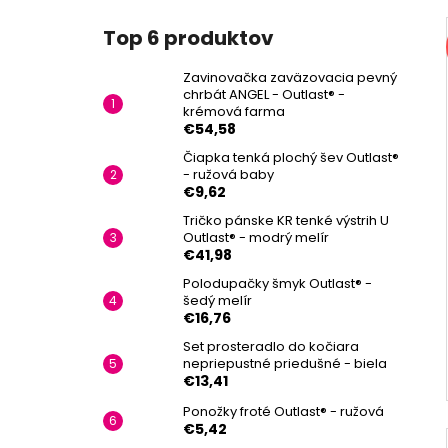
Top 6 produktov
Zavinovačka zaväzovacia pevný
chrbát ANGEL - Outlast® -
krémová farma
€54,58
Čiapka tenká plochý šev Outlast®
- ružová baby
€9,62
Tričko pánske KR tenké výstrih U
Outlast® - modrý melír
€41,98
Polodupačky šmyk Outlast® -
šedý melír
€16,76
Set prosteradlo do kočiara
nepriepustné priedušné - biela
€13,41
Ponožky froté Outlast® - ružová
€5,42