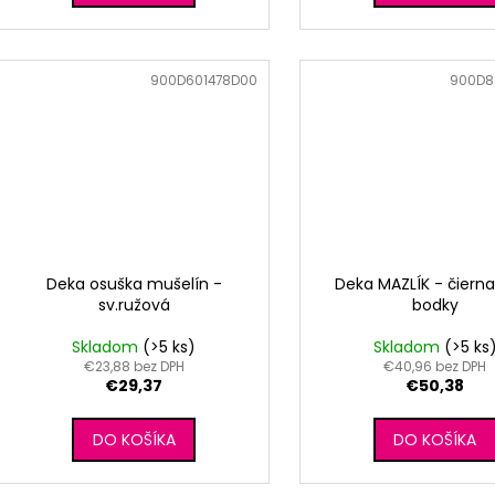
Kód:
900D601478D00
Kód:
900D8
Deka osuška mušelín -
Deka MAZLÍK - čierna
sv.ružová
bodky
Skladom
(>5 ks)
Skladom
(>5 ks
€23,88 bez DPH
€40,96 bez DPH
€29,37
€50,38
DO KOŠÍKA
DO KOŠÍKA