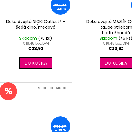
€39,87
–40 %
Deka dvojitá NICKI Outlast® -
Deka dvojitá MAZLÍK O
šedá dino/medová
- taupe striebor
bodka/hnedá
Skladom
(>5 ks)
Skladom
(>5 ks
€19,45 bez DPH
€19,45 bez DPH
€23,92
€23,92
DO KOŠÍKA
DO KOŠÍKA
Kód:
900D600946C00
€33,57
–39 %