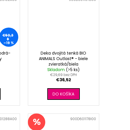
€50,3
8
–19 %
odrá-
Deka dvojitá tenká BIO
y
ANIMALS Outlast® - biele
zvieratká/biela
)
Skladom
(>5 ks)
€29,69 bez DPH
€36,52
DO KOŠÍKA
01288A00
Kód:
900D601178I00