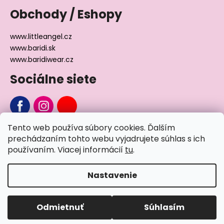
Obchody / Eshopy
www.littleangel.cz
www.baridi.sk
www.baridiwear.cz
Sociálne siete
Tento web používa súbory cookies. Ďalším
Chcete sa nás na niečo opýtať?
prechádzaním tohto webu vyjadrujete súhlas s ich
používaním. Viacej informácií
tu
.
Napíšte nám
Nastavenie
Vytvoril Shoptet
Odmietnuť
Súhlasím
Copyright 2026
Little Angel®
. Všetky práva vyhradené.