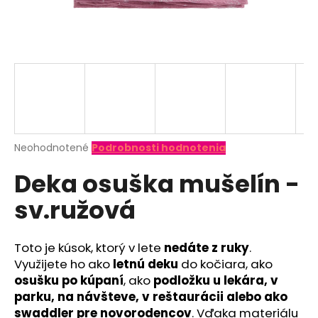
á
j
s
ť
?
Priemerné
Neohodnotené
Podrobnosti hodnotenia
hodnotenie
HĽADAŤ
Deka osuška mušelín -
produktu
je
sv.ružová
0,0
z
O
5
d
hviezdičiek.
Toto je kúsok, ktorý v lete
nedáte z ruky
.
p
Využijete ho ako
letnú deku
do kočiara, ako
o
osušku po kúpaní
, ako
podložku u lekára, v
r
parku, na návšteve, v reštaurácii alebo ako
ú
swaddler pre novorodencov
. Vďaka materiálu