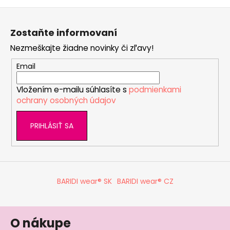
Z
á
Zostaňte informovaní
p
Nezmeškajte žiadne novinky či zľavy!
ä
t
Email
i
Vložením e-mailu súhlasíte s
podmienkami
e
ochrany osobných údajov
PRIHLÁSIŤ SA
BARIDI wear® SK
BARIDI wear® CZ
O nákupe