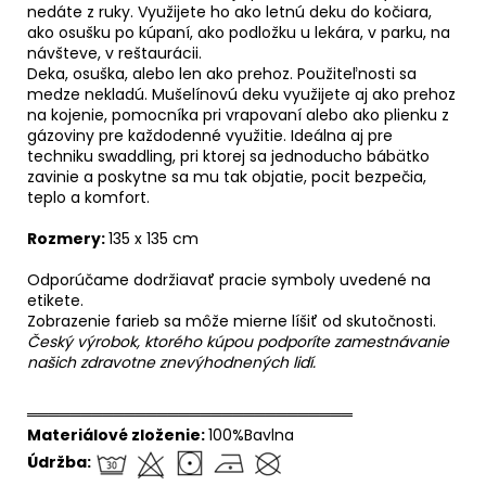
nedáte z ruky. Využijete ho ako letnú deku do kočiara,
ako osušku po kúpaní, ako podložku u lekára, v parku, na
návšteve, v reštaurácii.
Deka, osuška, alebo len ako prehoz. Použiteľnosti sa
medze nekladú. Mušelínovú deku využijete aj ako prehoz
na kojenie, pomocníka pri vrapovaní alebo ako plienku z
gázoviny pre každodenné využitie. Ideálna aj pre
techniku swaddling, pri ktorej sa jednoducho bábätko
zavinie a poskytne sa mu tak objatie, pocit bezpečia,
teplo a komfort.
Rozmery:
135 x 135 cm
Odporúčame dodržiavať pracie symboly uvedené na
etikete.
Zobrazenie farieb sa môže mierne líšiť od skutočnosti.
Český výrobok, ktorého kúpou podporíte zamestnávanie
našich zdravotne znevýhodnených lidí.
══════════════════════════════
Materiálové zloženie:
100%Bavlna
Údržba: