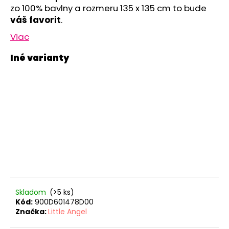
č
zo 100% bavlny a rozmeru 135 x 135 cm to bude
a
váš favorit
.
m
e
Viac
TRIČKO
PÁNSKE
KR
TENKÉ
VÝSTRIH
U
OUTLAST®
-
MODRÝ
MELÍR
€41,98
Skladom
(>5 ks)
Kód:
900D601478D00
Značka:
Little Angel