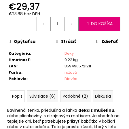
€29,37
€23,88 bez DPH
Jednotková
DO KOŠÍKA
cena:
Opýtať sa
Strážiť
Zdieľať
Kategória
:
Deky
Hmotnosť
:
0.22 kg
EAN
:
8594905721211
Farba
:
ružová
Pohlavie
:
Dievča
Popis
Súvisiace (6)
Podobné (2)
Diskusia
Bavlnená, tenká, priedušná a ľahká
deka z mušelínu
,
alebo plienkoviny, s dizajnovým motívom. Je vhodná na
teplejšie dni, keď potrebujete prikryť bábätko v kočiari
alebo v autosedačke. Toto je proste kúsok, ktorý v lete