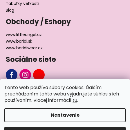
Tabuľky veľkostí
Blog
Obchody / Eshopy
www.littleangel.cz
www.baridi.sk
www.baridiwear.cz
Sociálne siete
Tento web používa súbory cookies. Ďalším
Chcete sa nás na niečo opýtať?
prechádzaním tohto webu vyjadrujete súhlas s ich
používaním. Viacej informácií
tu
.
Napíšte nám
Nastavenie
Vytvoril Shoptet