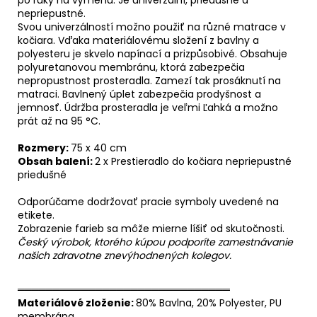
po ruky na výmenu. Je univerzální, priedušné a
nepriepustné.
Svou univerzálností možno použiť na různé matrace v
kočiara. Vďaka materiálovému složení z bavlny a
polyesteru je skvelo napínací a prizpůsobivé. Obsahuje
polyuretanovou membránu, ktorá zabezpečia
nepropustnost prosteradla. Zamezí tak prosáknutí na
matraci. Bavlnený úplet zabezpečia prodyšnost a
jemnosť. Údržba prosteradla je veľmi Ľahká a možno
prát až na 95 °C.
Rozmery:
75 x 40 cm
Obsah balení:
2 x Prestieradlo do kočiara nepriepustné
priedušné
Odporúčame dodržovať pracie symboly uvedené na
etikete.
Zobrazenie farieb sa môže mierne líšiť od skutočnosti.
Český výrobok, ktorého kúpou podporíte zamestnávanie
našich zdravotne znevýhodnených kolegov.
══════════════════════════════
Materiálové zloženie:
80% Bavlna, 20% Polyester, PU
membrána