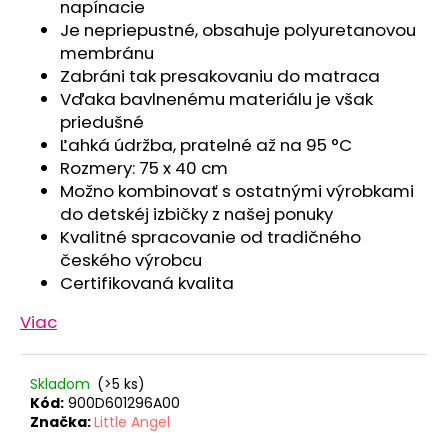
č
napínacie
a
Je nepriepustné, obsahuje polyuretanovou
m
membránu
e
Zabráni tak presakovaniu do matraca
Vďaka bavlnenému materiálu je však
priedušné
SET
Ľahká údržba, pratelné až na 95 °C
PROSTERADLO
DO
Rozmery: 75 x 40 cm
KOČIARA
Možno kombinovať s ostatnými výrobkami
NEPRIEPUSTNÉ
PRIEDUŠNÉ
do detskéj izbičky z našej ponuky
-
Kvalitné spracovanie od tradičného
BIELA
českého výrobcu
€13,41
Certifikovaná kvalita
Viac
Skladom
(>5 ks)
Kód:
900D601296A00
Značka:
Little Angel