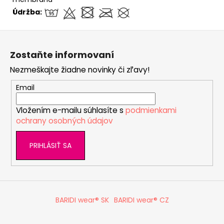
Údržba:
Z
á
Zostaňte informovaní
p
Nezmeškajte žiadne novinky či zľavy!
ä
t
Email
i
Vložením e-mailu súhlasíte s
podmienkami
e
ochrany osobných údajov
PRIHLÁSIŤ SA
BARIDI wear® SK
BARIDI wear® CZ