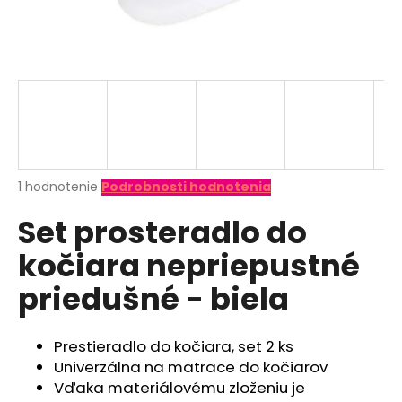
á
j
s
ť
?
Priemerné
1 hodnotenie
Podrobnosti hodnotenia
hodnotenie
HĽADAŤ
Set prosteradlo do
produktu
je
kočiara nepriepustné
5,0
z
O
priedušné - biela
5
d
hviezdičiek.
p
o
Prestieradlo do kočiara, set 2 ks
r
Univerzálna na matrace do kočiarov
ú
Vďaka materiálovému zloženiu je