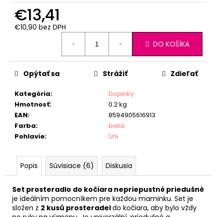
€13,41
€10,90 bez DPH
Jednotková
DO KOŠÍKA
cena:
Opýtať sa
Strážiť
Zdieľať
Kategória
:
Doplnky
Hmotnosť
:
0.2 kg
EAN
:
8594905616913
Farba
:
biela
Pohlavie
:
Uni
Popis
Súvisiace (6)
Diskusia
Set prosteradlo do kočiara nepriepustné priedušné
je ideálním pomocníkem pre každou maminku. Set je
složen z
2 kusů prosteradel
do kočiara, aby bylo vždy