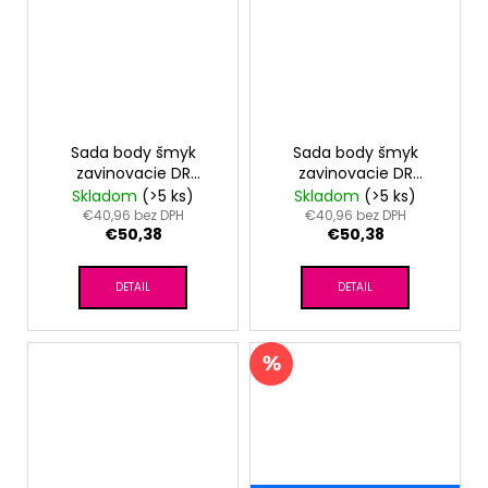
Sada body šmyk
Sada body šmyk
zavinovacie DR
zavinovacie DR
Outlast® - sv.modrá
Outlast® -
Skladom
(>5 ks)
Skladom
(>5 ks)
sv.staroružová
€40,96 bez DPH
€40,96 bez DPH
€50,38
€50,38
DETAIL
DETAIL