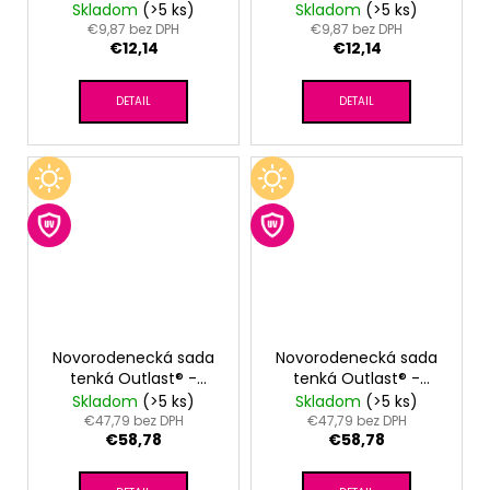
šev Outlast® - biela
šev Outlast® -
Skladom
(>5 ks)
Skladom
(>5 ks)
tm.staroružová
€9,87 bez DPH
€9,87 bez DPH
€12,14
€12,14
DETAIL
DETAIL
Novorodenecká sada
Novorodenecká sada
tenká Outlast® -
tenká Outlast® -
bledomodrá
sv.marhuľová
Skladom
(>5 ks)
Skladom
(>5 ks)
€47,79 bez DPH
€47,79 bez DPH
€58,78
€58,78