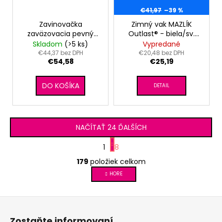
€41,97
–39 %
Zavinovačka
Zimný vak MAZLÍK
zaväzovacia pevný
Outlast® - biela/sv.
chrbát ANGEL -
šedá
Skladom
(>5 ks)
Vypredané
Outlast® - staroružová
€44,37 bez DPH
€20,48 bez DPH
€54,58
€25,19
kvietky
DO KOŠÍKA
DETAIL
NAČÍTAŤ 24 ĎALŠÍCH
S
1
8
t
O
r
179
položiek celkom
v
á
l
HORE
n
á
k
d
o
Z
v
a
á
a
c
Zostaňte informovaní