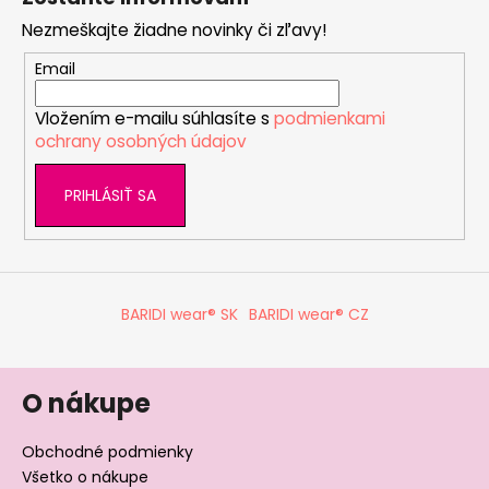
p
n
i
i
Nezmeškajte žiadne novinky či zľavy!
ä
e
e
p
t
Email
r
i
v
Vložením e-mailu súhlasíte s
podmienkami
e
k
ochrany osobných údajov
y
v
PRIHLÁSIŤ SA
ý
p
i
s
u
BARIDI wear® SK
BARIDI wear® CZ
O nákupe
Obchodné podmienky
Všetko o nákupe