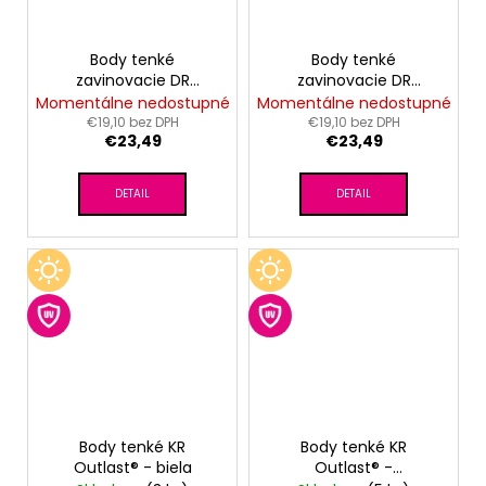
Body tenké
Body tenké
zavinovacie DR
zavinovacie DR
Outlast® -
Outlast® -
Momentálne nedostupné
Momentálne nedostupné
bledomodrá
levanduľová
€19,10 bez DPH
€19,10 bez DPH
€23,49
€23,49
DETAIL
DETAIL
Body tenké KR
Body tenké KR
Outlast® - biela
Outlast® -