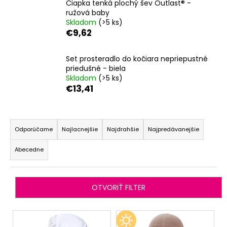
Čiapka tenká plochý šev Outlast® -
á
ružová baby
Skladom
(>5 ks)
j
€9,62
s
ť
Set prosteradlo do kočiara nepriepustné
?
priedušné - biela
Skladom
(>5 ks)
€13,41
R
HĽADAŤ
a
Odporúčame
Najlacnejšie
Najdrahšie
Najpredávanejšie
d
Abecedne
e
O
n
d
i
p
OTVORIŤ FILTER
o
e
r
p
V
ú
r
ý