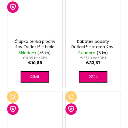
Čiapka tenká plochý
Kabátek podšitý
šev Outlast® - biela
Outlast® - staroružová
kvetinky/biela
Skladom
(>5 ks)
Skladom
(5 ks)
€8,85 bez DPH
€27,29 bez DPH
€10,89
€33,57
DETAIL
DETAIL