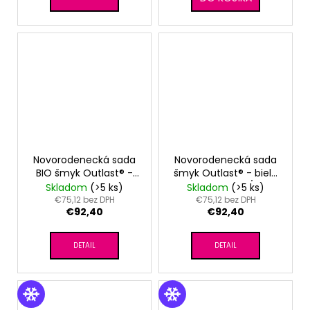
Novorodenecká sada
Novorodenecká sada
BIO šmyk Outlast® -
šmyk Outlast® - biela
biela hnedý
sv.hnedé kvety/latté
Skladom
(>5 ks)
Skladom
(>5 ks)
tuleň/oriešková
€75,12 bez DPH
€75,12 bez DPH
€92,40
€92,40
DETAIL
DETAIL