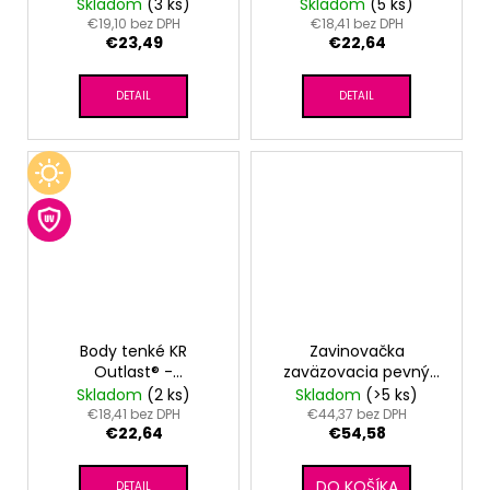
bledomodrá
Skladom
(3 ks)
Skladom
(5 ks)
€19,10 bez DPH
€18,41 bez DPH
€23,49
€22,64
DETAIL
DETAIL
Body tenké KR
Zavinovačka
Outlast® -
zaväzovacia pevný
sv.marhuľová
chrbát ANGEL -
Skladom
(2 ks)
Skladom
(>5 ks)
Outlast® - myšky
€18,41 bez DPH
€44,37 bez DPH
€22,64
€54,58
DO KOŠÍKA
DETAIL