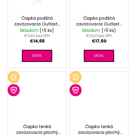
Čiapka podšitá
Čiapka podšitá
zaväzovacia Outlast®
zaväzovacia Outlast®
- staroružová
- machová/pruh
Skladom
(>5 ks)
Skladom
(>5 ks)
kvietky/biela
bielošedýý melír
€11,92 bez DPH
€14,31 bez DPH
€14,66
€17,60
DETAIL
DETAIL
Čiapka tenká
Čiapka tenká
zaväzovacia plochý
zaväzovacia plochý