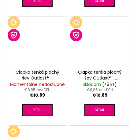
DETAIL
DETAIL
Čiapka tenká plochý
Čiapka tenká plochý
šev Outlast® -
šev Outlast® -
oriešková
tm.staroružová
Momentálne nedostupné
Skladom
(>5 ks)
€8,85 bez DPH
€8,85 bez DPH
€10,89
€10,89
DETAIL
DETAIL