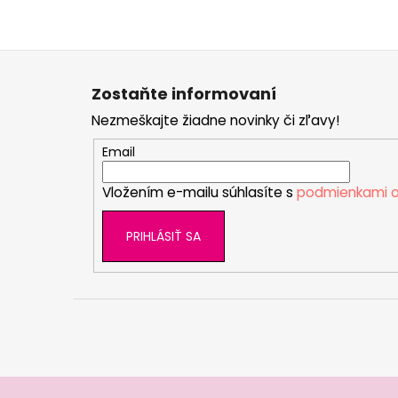
Z
á
Zostaňte informovaní
p
Nezmeškajte žiadne novinky či zľavy!
ä
t
Email
i
Vložením e-mailu súhlasíte s
podmienkami o
e
PRIHLÁSIŤ SA