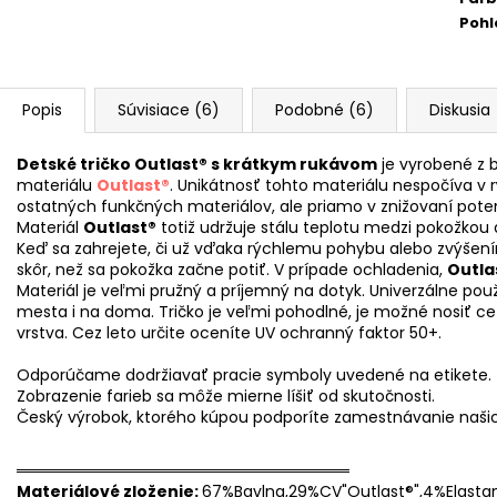
Pohl
Popis
Súvisiace (6)
Podobné (6)
Diskusia
Detské tričko Outlast® s krátkym rukávom
je vyrobené z 
materiálu
Outlast®
. Unikátnosť tohto materiálu nespočíva v 
ostatných funkčných materiálov, ale priamo v znižovaní poten
Materiál
Outlast®
totiž udržuje stálu teplotu medzi pokožkou a
Keď sa zahrejete, či už vďaka rýchlemu pohybu alebo zvýšením
skôr, než sa pokožka začne potiť. V prípade ochladenia,
Outla
Materiál je veľmi pružný a príjemný na dotyk. Univerzálne použ
mesta i na doma. Tričko je veľmi pohodlné, je možné nosiť cez
vrstva. Cez leto určite oceníte UV ochranný faktor 50+.
Odporúčame dodržiavať pracie symboly uvedené na etikete.
Zobrazenie farieb sa môže mierne líšiť od skutočnosti.
Český výrobok, ktorého kúpou podporíte zamestnávanie naši
══════════════════════════════
Materiálové zloženie:
67%Bavlna,29%CV"Outlast®",4%Elasta