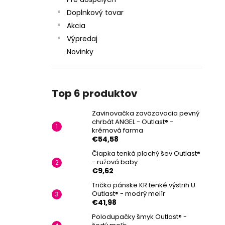
Doplnkový tovar
Akcia
Výpredaj
Novinky
Top 6 produktov
Zavinovačka zaväzovacia pevný
chrbát ANGEL - Outlast® -
krémová farma
€54,58
Čiapka tenká plochý šev Outlast®
- ružová baby
€9,62
Tričko pánske KR tenké výstrih U
Outlast® - modrý melír
€41,98
Polodupačky šmyk Outlast® -