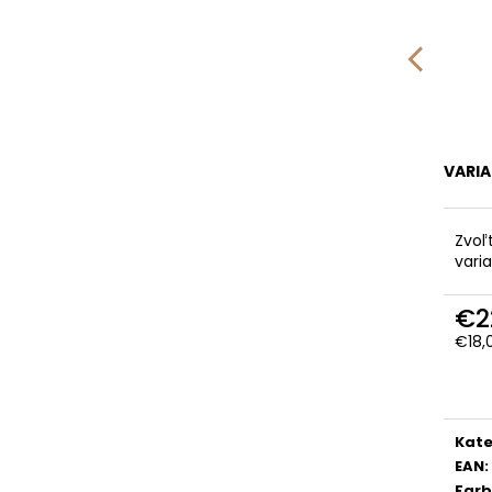
VARI
Zvoľ
vari
€2
€18,
Jedn
cena
Kate
EAN
:
Far