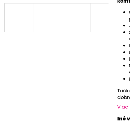
RUŽOVÁ BABY
OUTLAST® - MOD
komfo
€9,62
€41,98
Tričk
dobr
Viac