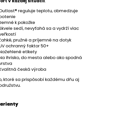
RÝ MELÍR
rt v každej situácii
.
Outlast® reguluje teplotu, obmedzuje
potenie
Jemné k pokožke
Skvele sedí, nevyťahá sa a vydrží viac
veľkostí
Ľahké, pružné a príjemné na dotyk
UV ochranný faktor 50+
Nažehlené etikety
Na ihrisko, do mesta alebo ako spodná
vrstva
Kvalitná česká výroba
o, ktoré sa prispôsobí každému dňu aj
odružstvu.