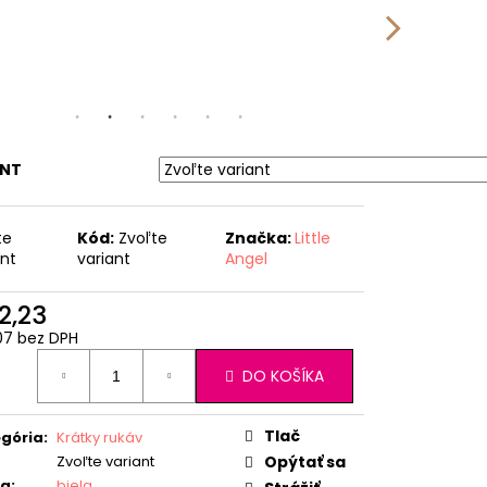
ANT
te
Kód:
Zvoľte
Značka:
Little
ant
variant
Angel
2,23
07 bez DPH
otková
DO KOŠÍKA
:
Tlač
gória
:
Krátky rukáv
Zvoľte variant
Opýtať sa
ba
:
biela