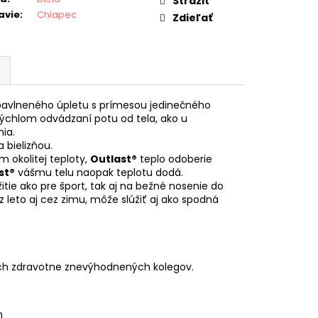
Strážiť
avie
:
Chlapec
Zdieľať
bavlneného úpletu s prímesou jedinečného
rýchlom odvádzaní potu od tela, ako u
ia.
 bielizňou.
 okolitej teploty,
Outlast®
teplo odoberie
st®
vášmu telu naopak teplotu dodá.
itie ako pre šport, tak aj na bežné nosenie do
 leto aj cez zimu, môže slúžiť aj ako spodná
ch zdravotne znevýhodnených kolegov.
n