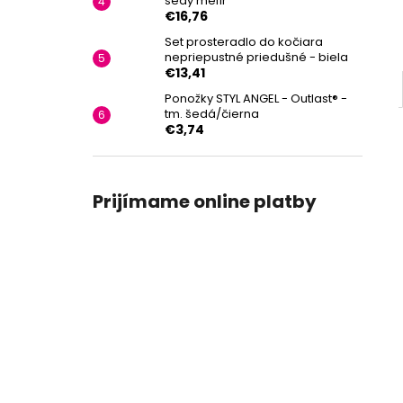
šedý melír
€16,76
Set prosteradlo do kočiara
nepriepustné priedušné - biela
€13,41
Ponožky STYL ANGEL - Outlast® -
tm. šedá/čierna
€3,74
Prijímame online platby