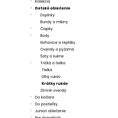
CHRBÁT ANGEL - OUTLAST® - KRÉMOVÁ
Kolekcia
FARMA
Detské oblečenie
€54,58
Doplnky
Bundy a mikiny
Čiapky
Body
Nohavice a tepláky
Overaly a pyžamá
Šaty a sukne
Tričká a tielka
Tielka
Dlhý rukáv
Krátky rukáv
Zimné overaly
Do kočiara
Do postieľky
Juniori oblečenie
Pre dospelých