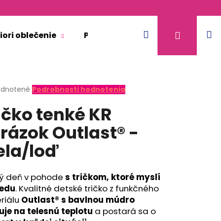
Hľadať
N
Prihláse
iori oblečenie
Pre dospelých
Doplnkový 
k
erné
dnotené
Podrobnosti hodnotenia
tenie
ičko tenké KR
ktu
rázok Outlast® -
ela/loď
ičiek.
ý deň v pohode
s tričkom, ktoré myslí
edu
. Kvalitné detské tričko z funkčného
riálu
Outlast® s bavlnou múdro
uje na telesnú teplotu
a postará sa o
KR TENKÉ VÝSTRIH U