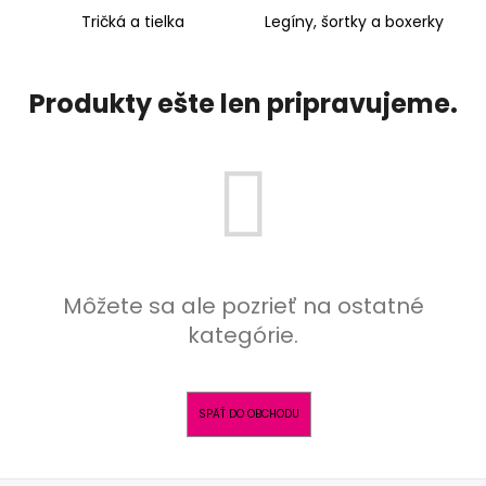
á
Tričká a tielka
Legíny, šortky a boxerky
j
s
Produkty ešte len pripravujeme.
ť
?
HĽADAŤ
Môžete sa ale pozrieť na ostatné
kategórie.
O
d
p
o
SPÄŤ DO OBCHODU
r
ú