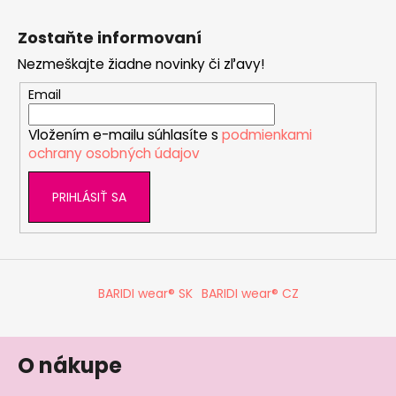
Z
č
a
á
Zostaňte informovaní
m
p
e
Nezmeškajte žiadne novinky či zľavy!
ä
t
Email
TRIČKO
i
PÁNSKE
Vložením e-mailu súhlasíte s
podmienkami
e
KR
ochrany osobných údajov
TENKÉ
VÝSTRIH
U
PRIHLÁSIŤ SA
OUTLAST®
-
MODRÝ
MELÍR
€41,98
BARIDI wear® SK
BARIDI wear® CZ
O nákupe