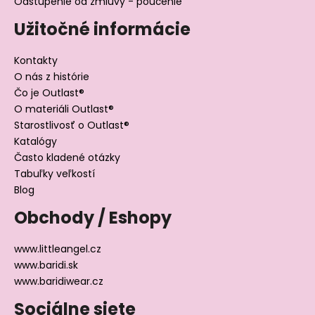
Odstúpenie od zmluvy - poučenie
Užitočné informácie
Kontakty
O nás z histórie
Čo je Outlast®
O materiáli Outlast®
Starostlivosť o Outlast®
Katalógy
Často kladené otázky
Tabuľky veľkostí
Blog
Obchody / Eshopy
www.littleangel.cz
www.baridi.sk
www.baridiwear.cz
Sociálne siete