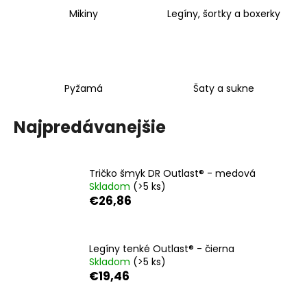
á
Mikiny
Legíny, šortky a boxerky
j
s
ť
?
Pyžamá
Šaty a sukne
Najpredávanejšie
HĽADAŤ
Tričko šmyk DR Outlast® - medová
Skladom
(>5 ks)
€26,86
O
d
p
Legíny tenké Outlast® - čierna
o
Skladom
(>5 ks)
€19,46
r
ú