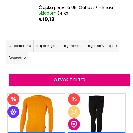
č
a
Čiapka pletená UNI Outlast ® - khaki
m
Skladom
(4 ks)
€19,13
e
R
PONOŽKY
STYL
a
Odporúčame
Najlacnejšie
Najdrahšie
Najpredávanejšie
ANGEL
-
d
OUTLAST®
Abecedne
e
-
TM.
n
ŠEDÁ/
i
ČIERNA
OTVORIŤ FILTER
e
€3,74
p
V
r
ý
o
p
d
i
u
s
k