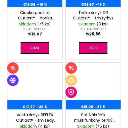
€15,08
–19 %
€33,57
–19 %
Čiapka podšitá
Tričko šmyk DR
Outlast® - bodka
Outlast® - tm.tyrkys
neón/čierna
Skladom
(>5 ks)
Skladom
(3 ks)
€9,81 bez DPH
€21,84 bez DPH
€12,07
€26,86
DETAIL
DETAIL
€41,97
–39 %
€15,08
–39 %
Vesta šmyk REFLEX
Set Nákrčník
Outlast® - tm.šedý
multifunkčný tenký
melír/čierna
Outlast® - pruh
Skladom
(4 ks)
Skladom
(>5 ks)