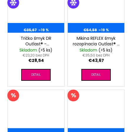
€35,67
–19 %
€54,58
–19 %
Tričko šmyk DR
Mikina REFLEX šmyk
Outlast® -
rozopínacia Outlast® -
sv.staroružová
šedý melír
Skladom
(>5 ks)
Skladom
(>5 ks)
€23,20 bez DPH
€35,50 bez DPH
€28,54
€43,67
DETAIL
DETAIL