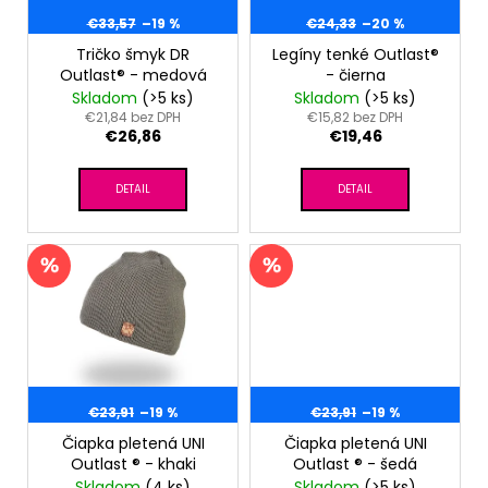
p
t
r
€33,57
–19 %
€24,33
–20 %
o
o
Tričko šmyk DR
Legíny tenké Outlast®
v
Outlast® - medová
- čierna
d
Skladom
(>5 ks)
Skladom
(>5 ks)
u
€21,84 bez DPH
€15,82 bez DPH
€26,86
€19,46
k
t
DETAIL
DETAIL
o
v
€23,91
–19 %
€23,91
–19 %
Čiapka pletená UNI
Čiapka pletená UNI
Outlast ® - khaki
Outlast ® - šedá
Skladom
(4 ks)
Skladom
(>5 ks)