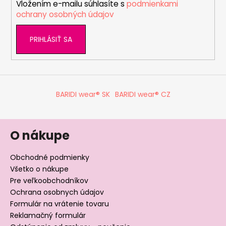
v
Vložením e-mailu súhlasíte s
podmienkami
e
k
ochrany osobných údajov
y
v
PRIHLÁSIŤ SA
ý
p
i
s
u
BARIDI wear® SK
BARIDI wear® CZ
O nákupe
Obchodné podmienky
Všetko o nákupe
Pre veľkoobchodníkov
Ochrana osobnych údajov
Formulár na vrátenie tovaru
Reklamačný formulár