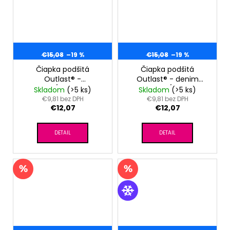
€15,08
–19 %
€15,08
–19 %
Čiapka podšitá
Čiapka podšitá
Outlast® -
Outlast® - denim
orchidea/levanduľová
štvorce/čierna
Skladom
(>5 ks)
Skladom
(>5 ks)
€9,81 bez DPH
€9,81 bez DPH
€12,07
€12,07
DETAIL
DETAIL