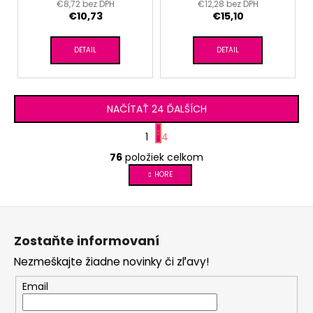
€8,72 bez DPH
€12,28 bez DPH
€10,73
€15,10
DETAIL
DETAIL
NAČÍTAŤ 24 ĎALŠÍCH
S
1
4
t
O
r
76
položiek celkom
v
á
l
HORE
n
á
k
d
o
Z
v
a
á
a
c
Zostaňte informovaní
p
n
i
i
Nezmeškajte žiadne novinky či zľavy!
ä
e
e
p
t
Email
r
i