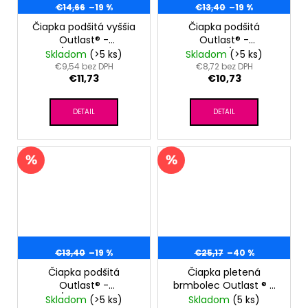
€14,66
–19 %
€13,40
–19 %
Čiapka podšitá vyššia
Čiapka podšitá
Outlast® -
Outlast® -
pixel/tm.šedý melír
ornament/tm.šedý
Skladom
(>5 ks)
Skladom
(>5 ks)
melír
€9,54 bez DPH
€8,72 bez DPH
€11,73
€10,73
DETAIL
DETAIL
€13,40
–19 %
€25,17
–40 %
Čiapka podšitá
Čiapka pletená
Outlast® -
brmbolec Outlast ® -
pixel/tm.šedý melír
tm.šedá
Skladom
(>5 ks)
Skladom
(5 ks)