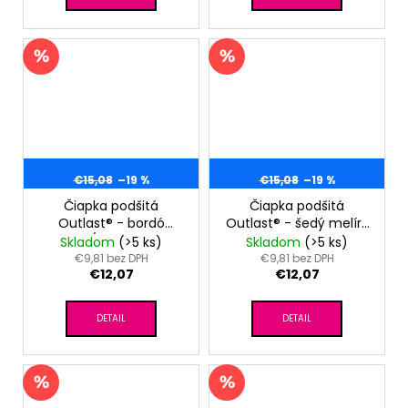
€15,08
–19 %
€15,08
–19 %
Čiapka podšitá
Čiapka podšitá
Outlast® - bordó
Outlast® - šedý melír/
melír/sv.pudrová
šedý melír
Skladom
(>5 ks)
Skladom
(>5 ks)
€9,81 bez DPH
€9,81 bez DPH
€12,07
€12,07
DETAIL
DETAIL