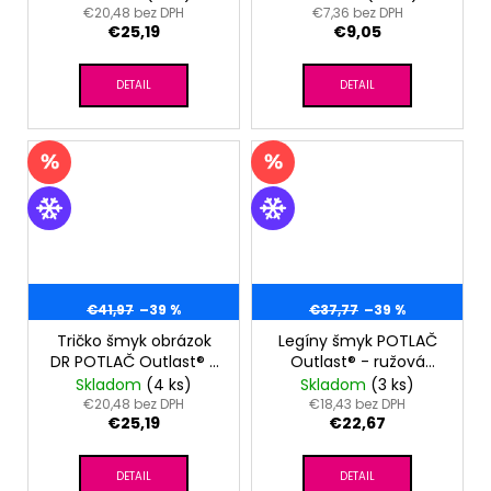
ružovozelený/čierna
€20,48 bez DPH
€7,36 bez DPH
€25,19
€9,05
DETAIL
DETAIL
€41,97
–39 %
€37,77
–39 %
Tričko šmyk obrázok
Legíny šmyk POTLAČ
DR POTLAČ Outlast® -
Outlast® - ružová
sv.staroružová pivónie
pivónie
Skladom
(4 ks)
Skladom
(3 ks)
€20,48 bez DPH
€18,43 bez DPH
€25,19
€22,67
DETAIL
DETAIL