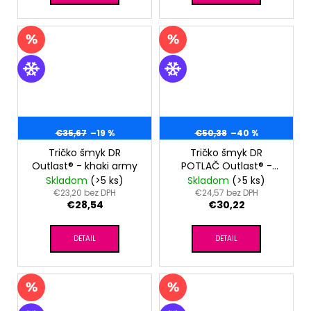
€35,67
–19 %
€50,38
–40 %
Tričko šmyk DR
Tričko šmyk DR
Outlast® - khaki army
POTLAČ Outlast® -
ružová pivónie
Skladom
(>5 ks)
Skladom
(>5 ks)
€23,20 bez DPH
€24,57 bez DPH
€28,54
€30,22
DETAIL
DETAIL