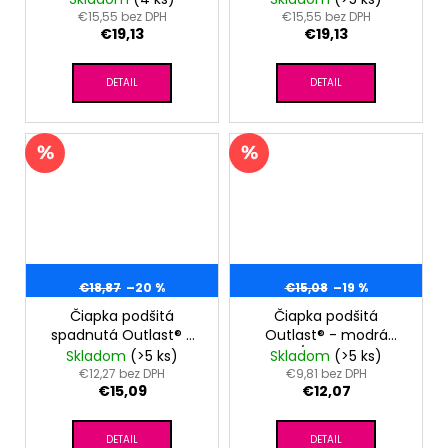
€15,55 bez DPH
€15,55 bez DPH
€19,13
€19,13
DETAIL
DETAIL
€18,87
–20 %
€15,08
–19 %
Čiapka podšitá
Čiapka podšitá
spadnutá Outlast® -
Outlast® - modrá
bordó
melír/modrá royal
Skladom
(>5 ks)
Skladom
(>5 ks)
melír/sv.pudrová
€12,27 bez DPH
€9,81 bez DPH
€15,09
€12,07
DETAIL
DETAIL