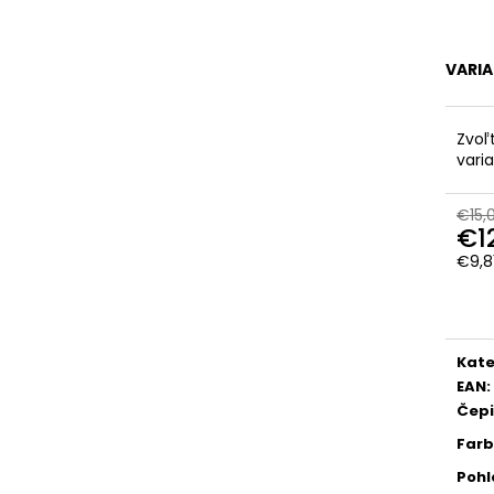
VARI
Zvoľ
vari
€15,
€1
€9,8
Jedn
cena
Kate
EAN
:
Čep
Far
Pohl