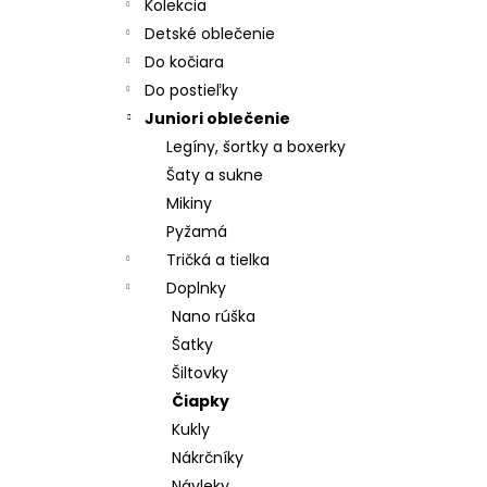
CHRBÁT ANGEL - OUTLAST® - KRÉMOVÁ
Kolekcia
FARMA
Detské oblečenie
€54,58
Do kočiara
Do postieľky
Juniori oblečenie
Legíny, šortky a boxerky
Šaty a sukne
Mikiny
Pyžamá
Tričká a tielka
Doplnky
Nano rúška
Šatky
Šiltovky
Čiapky
Kukly
Nákrčníky
Návleky