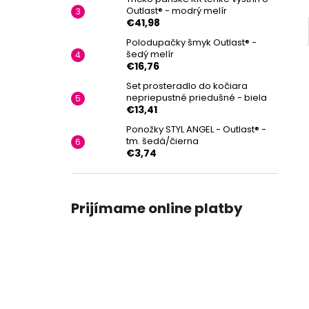
Outlast® - modrý melír
€41,98
Polodupačky šmyk Outlast® -
šedý melír
€16,76
Set prosteradlo do kočiara
nepriepustné priedušné - biela
€13,41
Ponožky STYL ANGEL - Outlast® -
tm. šedá/čierna
€3,74
Prijímame online platby