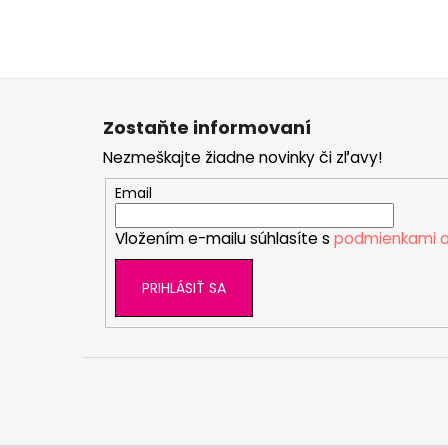
Z
á
Zostaňte informovaní
p
Nezmeškajte žiadne novinky či zľavy!
ä
t
Email
i
Vložením e-mailu súhlasíte s
podmienkami o
e
PRIHLÁSIŤ SA