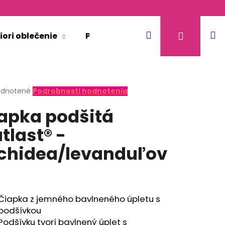
Hľadať
N
Prihláse
iori oblečenie
Pre dospelých
Doplnkový 
k
erné
dnotené
Podrobnosti hodnotenia
tenie
apka podšitá
ktu
tlast® -
chidea/levanduľov
ičiek.
Čiapka z jemného bavlneného úpletu s
podšívkou
KR TENKÉ VÝSTRIH U
Podšívku tvorí bavlnený úplet s