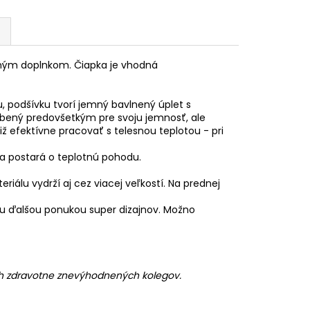
ným doplnkom. Čiapka je vhodná
nu, podšívku tvorí jemný bavlnený úplet s
ľúbený predovšetkým pre svoju jemnosť, ale
 efektívne pracovať s telesnou teplotou - pri
sa postará o teplotnú pohodu.
álu vydrží aj cez viacej veľkostí. Na prednej
šou ďalšou ponukou super dizajnov. Možno
ch zdravotne znevýhodnených kolegov.