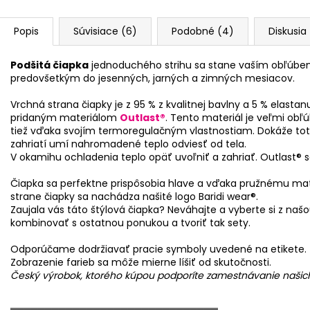
Popis
Súvisiace (6)
Podobné (4)
Diskusia
Podšitá čiapka
jednoduchého strihu sa stane vaším obľúbe
predovšetkým do jesenných, jarných a zimných mesiacov.
Vrchná strana čiapky je z 95 % z kvalitnej bavlny a 5 % elasta
pridaným materiálom
Outlast®
. Tento materiál je veľmi ob
tiež vďaka svojím termoregulačným vlastnostiam. Dokáže totiž
zahriatí umí nahromadené teplo odviesť od tela.
V okamihu ochladenia teplo opäť uvoľniť a zahriať. Outlast® 
Čiapka sa perfektne prispôsobia hlave a vďaka pružnému materi
strane čiapky sa nachádza našité logo Baridi wear®.
Zaujala vás táto štýlová čiapka? Neváhajte a vyberte si z na
kombinovať s ostatnou ponukou a tvoriť tak sety.
Odporúčame dodržiavať pracie symboly uvedené na etikete.
Zobrazenie farieb sa môže mierne líšiť od skutočnosti.
Český výrobok, ktorého kúpou podporíte zamestnávanie naši
══════════════════════════════