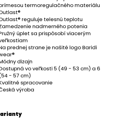
RÝ MELÍR
prímesou termoregulačného materiálu
Outlast®
Outlast® reguluje telesnú teplotu
Zamedzenie nadmerného potenia
Pružný úplet sa prispôsobí viacerým
veľkostiam
Na prednej strane je našité logo Baridi
wear®
Módny dizajn
Dostupná vo veľkosti 5 (49 - 53 cm) a 6
(54 - 57 cm)
Kvalitné spracovanie
Česká výroba