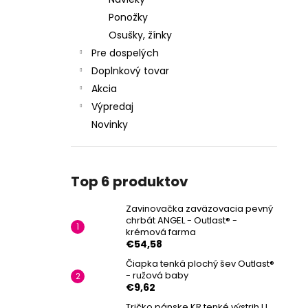
Ponožky
Osušky, žínky
Pre dospelých
Doplnkový tovar
Akcia
Výpredaj
Novinky
Top 6 produktov
Zavinovačka zaväzovacia pevný
chrbát ANGEL - Outlast® -
krémová farma
€54,58
Čiapka tenká plochý šev Outlast®
- ružová baby
€9,62
Tričko pánske KR tenké výstrih U