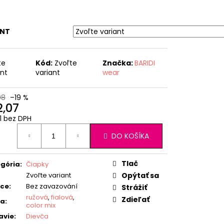
ANT
te
Kód:
Zvoľte
Značka:
BARIDI
ant
variant
wear
08
–19 %
2,07
1 bez DPH
otková
DO KOŠÍKA
:
Tlač
gória
:
Čiapky
Zvoľte variant
Opýtať sa
ice
:
Bez zavazování
Strážiť
ružová
,
fialová
,
Zdieľať
ba
:
color mix
avie
:
Dievča