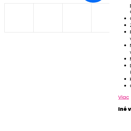
RUŽOVÁ BABY
OUTLAST® - MOD
€9,62
€41,98
Viac