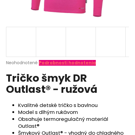
á
j
s
ť
?
Priemerné
Neohodnotené
Podrobnosti hodnotenia
hodnotenie
HĽADAŤ
Tričko šmyk DR
produktu
je
Outlast® - ružová
0,0
z
O
5
d
hviezdičiek.
Kvalitné detské tričko s bavlnou
p
Model s dlhým rukávom
o
Obsahuje termoregulačný materiál
r
Outlast®
ú
Šmykový Outlast® - vhodný do chladného