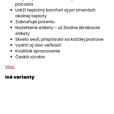
č
počasia
a
Udrží teplotný komfort aj pri zmenách
m
okolnej teploty
e
Zabraňuje poteniu
Nažehlené etikety - už žiadne škrábacie
PONOŽKY
etikety
STYL
Skvelo sedí, prispôsobí sa každej postave
ANGEL
Vydrží aj viac veľkostí
-
OUTLAST®
Kvalitné spracovanie
-
Česká výroba
TM.
ŠEDÁ/
Viac
ČIERNA
€3,74