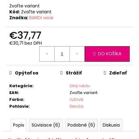
Zvoľte variant
Kód:
Zvoľte variant
Značka:
BARIDI wear
€37,77
€30,71 bez DPH
Jednotková
DO KOŠÍKA
cena:
Opýtať sa
Strážiť
Zdieľať
Kategória
:
Dlhý rukáv
EAN
:
Zvoľte variant
Farba
:
ružová
Pohlavie
:
Dievča
Popis
Súvisiace (6)
Podobné (6)
Diskusia