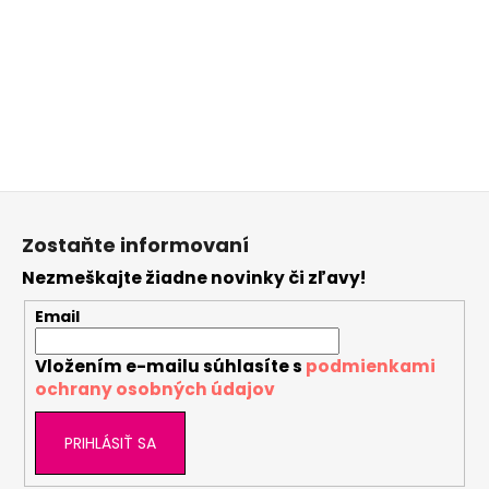
Buďte prvý, kto napíše príspevok k tejto položke.
Len registrovaní používatelia môžu pridávať
príspevky. Prosím
prihláste sa
alebo sa
zaregistrujte
.
Z
á
Zostaňte informovaní
p
Nezmeškajte žiadne novinky či zľavy!
ä
t
Email
i
Vložením e-mailu súhlasíte s
podmienkami
e
ochrany osobných údajov
PRIHLÁSIŤ SA