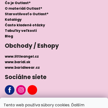
Čo je Outlast®
O materiáli Outlast®
Starostlivosť o Outlast®
Katalógy
Často kladené otázky
Tabuľky veľkostí
Blog
Obchody / Eshopy
www.littleangel.cz
www.baridi.sk
www.baridiwear.cz
Sociálne siete
Chcete sa nás na niečo opýtať?
Tento web používa súbory cookies. Ďalším