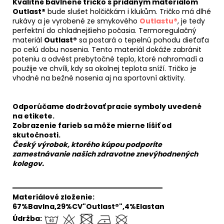
Kvalitné bavlnené tričko s pridaným materiálom
Outlast®
bude slušet holčičkám i klukům. Tričko má dlhé
rukávy a je vyrobené ze smykového
Outlastu®
, je tedy
perfektní do chladnejšieho počasia. Termoregulačný
materiál
Outlast®
sa postará o tepelnú pohodu dieťaťa
po celú dobu nosenia. Tento materiál dokáže zabránit
poteniu a odvést prebytočné teplo, ktoré nahromadí a
použije ve chvíli, kdy sa okolnej teplota sníží. Tričko je
vhodné na bežné nosenia aj na sportovní aktivity.
Odporúčame dodržovať pracie symboly uvedené
na etikete.
Zobrazenie farieb sa môže mierne líšiť od
skutočnosti.
Český výrobok, ktorého kúpou podporíte
zamestnávanie našich zdravotne znevýhodnených
kolegov.
══════════════════════════════
Materiálové zloženie:
67%Bavlna,29%CV"Outlast®",4%Elastan
Údržba: