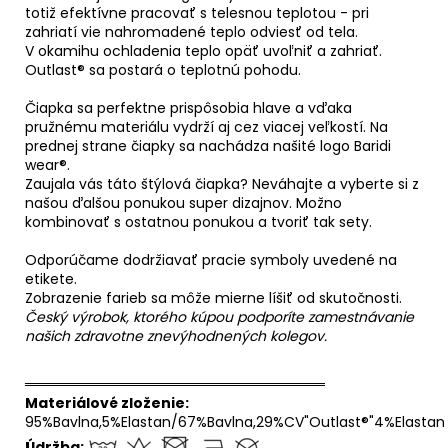
totiž efektívne pracovať s telesnou teplotou - pri
zahriatí vie nahromadené teplo odviesť od tela.
V okamihu ochladenia teplo opäť uvoľniť a zahriať.
Outlast® sa postará o teplotnú pohodu.
Čiapka sa perfektne prispôsobia hlave a vďaka
pružnému materiálu vydrží aj cez viacej veľkostí. Na
prednej strane čiapky sa nachádza našité logo Baridi
wear®.
Zaujala vás táto štýlová čiapka? Neváhajte a vyberte si z
našou ďalšou ponukou super dizajnov. Možno
kombinovať s ostatnou ponukou a tvoriť tak sety.
Odporúčame dodržiavať pracie symboly uvedené na
etikete.
Zobrazenie farieb sa môže mierne líšiť od skutočnosti.
Český výrobok, ktorého kúpou podporíte zamestnávanie
našich zdravotne znevýhodnených kolegov.
══════════════════════════════
Materiálové zloženie:
95%Bavlna,5%Elastan/67%Bavlna,29%CV"Outlast®"4%Elastan
Údržba: