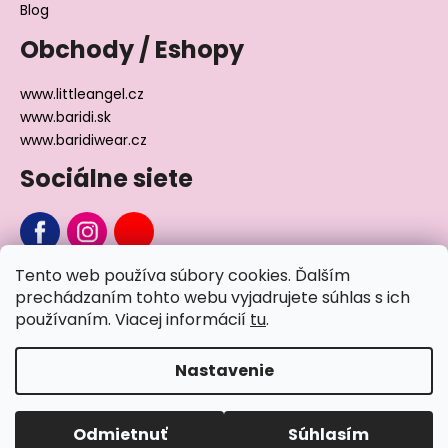
Blog
Obchody / Eshopy
www.littleangel.cz
www.baridi.sk
www.baridiwear.cz
Sociálne siete
Tento web používa súbory cookies. Ďalším
Chcete sa nás na niečo opýtať?
prechádzaním tohto webu vyjadrujete súhlas s ich
používaním. Viacej informácií
tu
.
Napíšte nám
Nastavenie
Vytvoril Shoptet
Odmietnuť
Súhlasím
Copyright 2026
Little Angel®
. Všetky práva vyhradené.