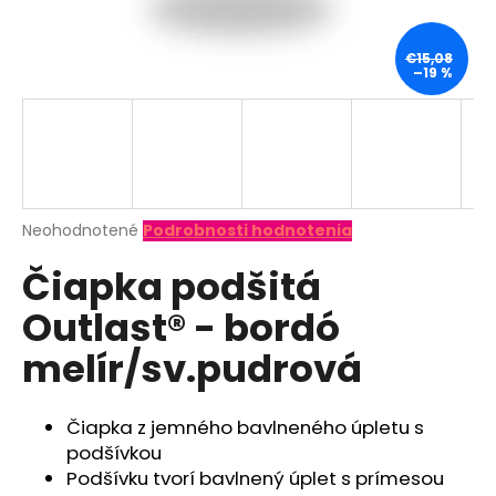
á
j
€15,08
–19 %
s
ť
?
Priemerné
Neohodnotené
Podrobnosti hodnotenia
hodnotenie
HĽADAŤ
Čiapka podšitá
produktu
je
Outlast® - bordó
0,0
z
O
melír/sv.pudrová
5
d
hviezdičiek.
p
o
Čiapka z jemného bavlneného úpletu s
r
podšívkou
ú
Podšívku tvorí bavlnený úplet s prímesou