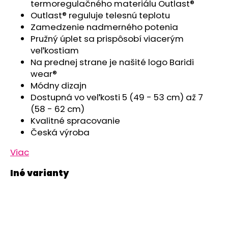
č
termoregulačného materiálu Outlast®
a
Outlast® reguluje telesnú teplotu
m
Zamedzenie nadmerného potenia
e
Pružný úplet sa prispôsobí viacerým
veľkostiam
Na prednej strane je našité logo Baridi
PONOŽKY
wear®
FROTÉ
OUTLAST®
Módny dizajn
-
Dostupná vo veľkosti 5 (49 - 53 cm) až 7
RUŽOVÁ
(58 - 62 cm)
€5,42
Kvalitné spracovanie
Česká výroba
Viac