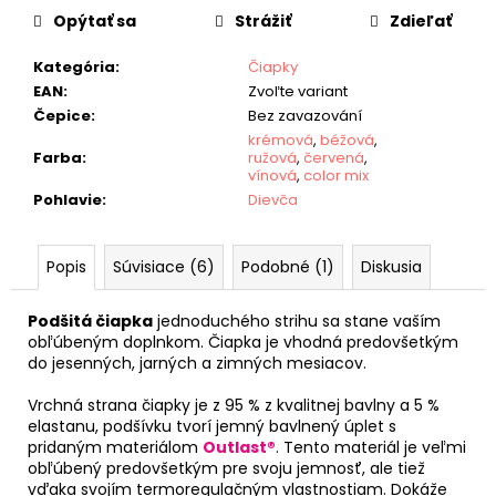
Opýtať sa
Strážiť
Zdieľať
Kategória
:
Čiapky
EAN
:
Zvoľte variant
Čepice
:
Bez zavazování
krémová
,
béžová
,
Farba
:
ružová
,
červená
,
vínová
,
color mix
Pohlavie
:
Dievča
Popis
Súvisiace (6)
Podobné (1)
Diskusia
Podšitá čiapka
jednoduchého strihu sa stane vaším
obľúbeným doplnkom. Čiapka je vhodná predovšetkým
do jesenných, jarných a zimných mesiacov.
Vrchná strana čiapky je z 95 % z kvalitnej bavlny a 5 %
elastanu, podšívku tvorí jemný bavlnený úplet s
pridaným materiálom
Outlast®
. Tento materiál je veľmi
obľúbený predovšetkým pre svoju jemnosť, ale tiež
vďaka svojím termoregulačným vlastnostiam. Dokáže