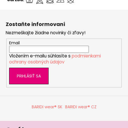
Z
á
Zostaňte informovaní
p
Nezmeškajte žiadne novinky či zľavy!
ä
t
Email
i
Vložením e-mailu súhlasíte s
podmienkami
e
ochrany osobných údajov
PRIHLÁSIŤ SA
BARIDI wear® SK
BARIDI wear® CZ