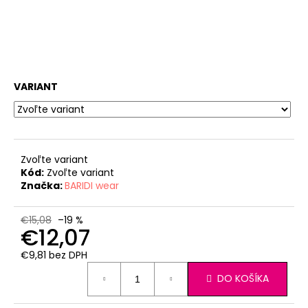
VARIANT
Zvoľte variant
Kód:
Zvoľte variant
Značka:
BARIDI wear
€15,08
–19 %
€12,07
€9,81 bez DPH
Jednotková
DO KOŠÍKA
cena: