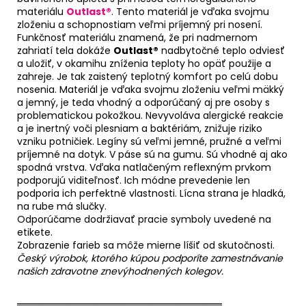
materiálu
Outlast®
. Tento materiál je vďaka svojmu
zloženiu a schopnostiam veľmi príjemný pri nosení.
Funkčnosť materiálu znamená, že pri nadmernom
zahriatí tela dokáže
Outlast®
nadbytočné teplo odviesť
a uložiť, v okamihu zníženia teploty ho opäť použije a
zahreje. Je tak zaistený teplotný komfort po celú dobu
nosenia. Materiál je vďaka svojmu zloženiu veľmi mäkký
a jemný, je teda vhodný a odporúčaný aj pre osoby s
problematickou pokožkou. Nevyvoláva alergické reakcie
a je inertný voči plesniam a baktériám, znižuje riziko
vzniku potničiek. Legíny sú veľmi jemné, pružné a veľmi
príjemné na dotyk. V páse sú na gumu. Sú vhodné aj ako
spodná vrstva. Vďaka natlačeným reflexným prvkom
podporujú viditeľnosť. Ich módne prevedenie len
podporia ich perfektné vlastnosti. Lícna strana je hladká,
na rube má slučky.
Odporúčame dodržiavať pracie symboly uvedené na
etikete.
Zobrazenie farieb sa môže mierne líšiť od skutočnosti.
Český výrobok, ktorého kúpou podporíte zamestnávanie
našich zdravotne znevýhodnených kolegov.
══════════════════════════════