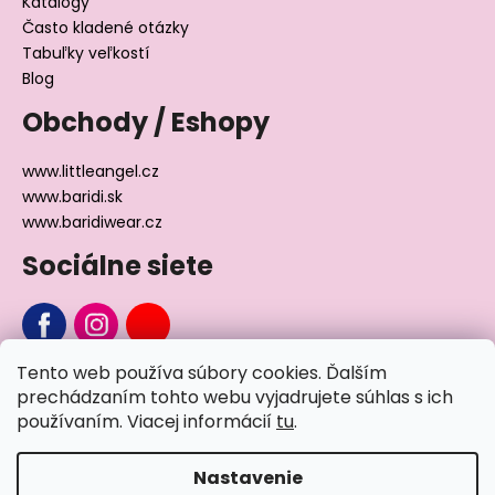
Katalógy
Často kladené otázky
Tabuľky veľkostí
Blog
Obchody / Eshopy
www.littleangel.cz
www.baridi.sk
www.baridiwear.cz
Sociálne siete
Tento web používa súbory cookies. Ďalším
Chcete sa nás na niečo opýtať?
prechádzaním tohto webu vyjadrujete súhlas s ich
používaním. Viacej informácií
tu
.
Napíšte nám
Nastavenie