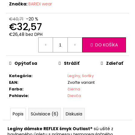
Značka:
BARIDI wear
€40,71
–20 %
€32,57
€26,48 bez DPH
Jednotková
DO KOŠÍKA
cena:
Opýtať sa
Strážiť
Zdieľať
Kategória
:
Legíny, šortky
EAN
:
Zvoľte variant
Farba
:
čierna
Pohlavie
:
Dievča
Popis
Súvisiace (6)
Diskusia
Legíny dámske REFLEX šmyk Outlast®
sú ušité z
bavlneného úpletu s prímesou termoregulačného