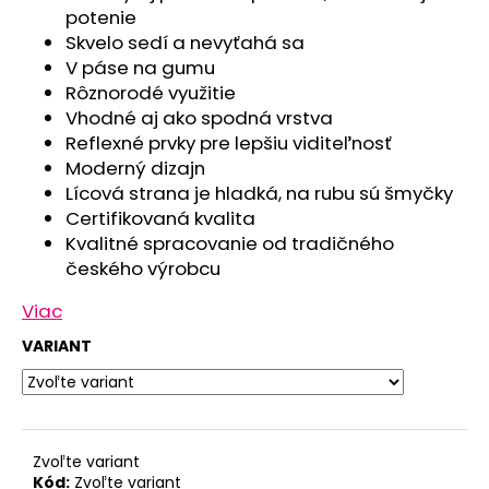
č
potenie
a
Skvelo sedí a nevyťahá sa
m
V páse na gumu
e
Rôznorodé využitie
Vhodné aj ako spodná vrstva
NÁKRČNÍK
Reflexné prvky pre lepšiu viditeľnosť
MULTIFUNKČNÝ
Moderný dizajn
TENKÝ
Lícová strana je hladká, na rubu sú šmyčky
OUTLAST®
-
Certifikovaná kvalita
ŠEDÝ
Kvalitné spracovanie od tradičného
MELÍR
českého výrobcu
€10,47
Viac
VARIANT
Zvoľte variant
Kód:
Zvoľte variant