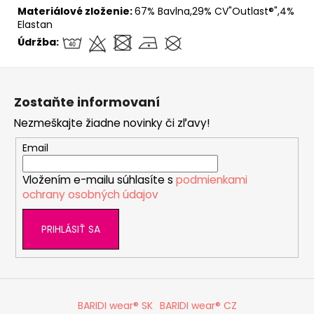
Materiálové zloženie:
67% Bavlna,29% CV"Outlast®",4%
Elastan
Údržba:
Z
á
Zostaňte informovaní
p
Nezmeškajte žiadne novinky či zľavy!
ä
t
Email
i
Vložením e-mailu súhlasíte s
podmienkami
e
ochrany osobných údajov
PRIHLÁSIŤ SA
BARIDI wear® SK
BARIDI wear® CZ