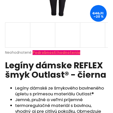
á
j
€40,71
–20 %
s
ť
?
Priemerné
Neohodnotené
Podrobnosti hodnotenia
hodnotenie
HĽADAŤ
Legíny dámske REFLEX
produktu
je
šmyk Outlast® - čierna
0,0
z
O
5
d
hviezdičiek.
Legíny dámské ze šmykového bavlneného
p
úpletu s prímesou materiálu Outlast®
o
Jemné, pružné a veľmi príjemné
r
termoregulačné materiál s bavlnou,
ú
vhodný aj pre citlivú pokožku, Obmedzuje