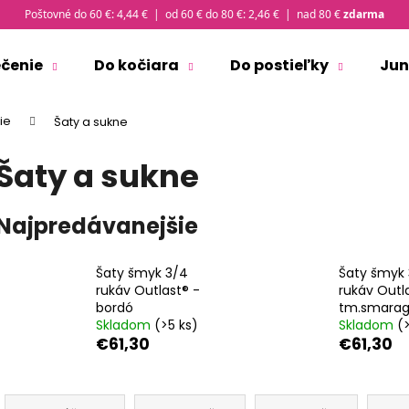
Poštovné do 60 €: 4,44 € | od 60 € do 80 €: 2,46 € | nad 80 €
zdarma
ečenie
Do kočiara
Do postieľky
Jun
Čo potrebujete nájsť?
ie
Šaty a sukne
Šaty a sukne
HĽADAŤ
Najpredávanejšie
Odporúčame
Šaty šmyk 3/4
Šaty šmyk
rukáv Outlast® -
rukáv Outl
bordó
tm.smara
Skladom
(>5 ks)
Skladom
(
€61,30
€61,30
R
ČIAPKA TENKÁ PLOCHÝ ŠEV OUTLAST® -
SET NÁKRČNÍK M