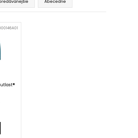
UH RUŽOVOZELENÝ/
predávanejšie
Abecedne
8
00146A01
utlast®
)