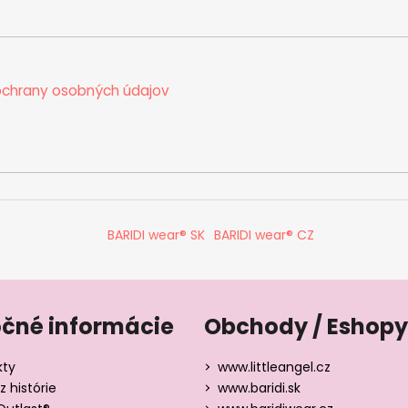
chrany osobných údajov
BARIDI wear® SK
BARIDI wear® CZ
očné informácie
Obchody / Eshopy
kty
www.littleangel.cz
z histórie
www.baridi.sk