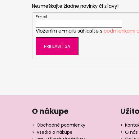
p
Nezmeškajte žiadne novinky či zľavy!
ä
t
Email
i
Vložením e-mailu súhlasíte s
podmienkami o
e
PRIHLÁSIŤ SA
O nákupe
Užit
Obchodné podmienky
Konta
Všetko o nákupe
O nás 