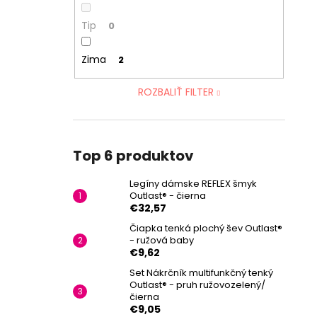
Tip
0
Zima
2
ROZBALIŤ FILTER
Top 6 produktov
Legíny dámske REFLEX šmyk
Outlast® - čierna
€32,57
Čiapka tenká plochý šev Outlast®
- ružová baby
€9,62
Set Nákrčník multifunkčný tenký
Outlast® - pruh ružovozelený/
čierna
€9,05