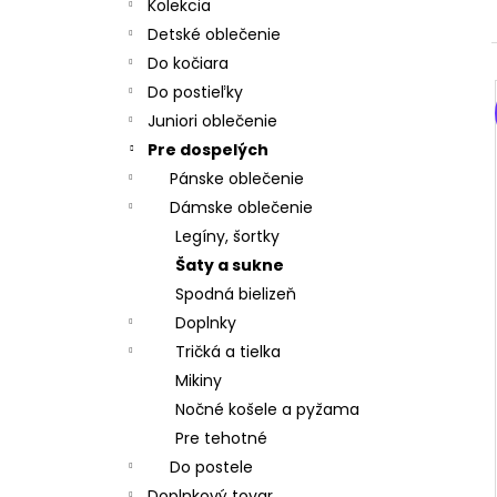
- ČIERNA
Kolekcia
€32,57
Detské oblečenie
Pôvodne:
€40,71
Do kočiara
Do postieľky
Juniori oblečenie
Pre dospelých
Pánske oblečenie
Dámske oblečenie
Legíny, šortky
Šaty a sukne
Spodná bielizeň
Doplnky
Tričká a tielka
Mikiny
Nočné košele a pyžama
Pre tehotné
Do postele
Doplnkový tovar