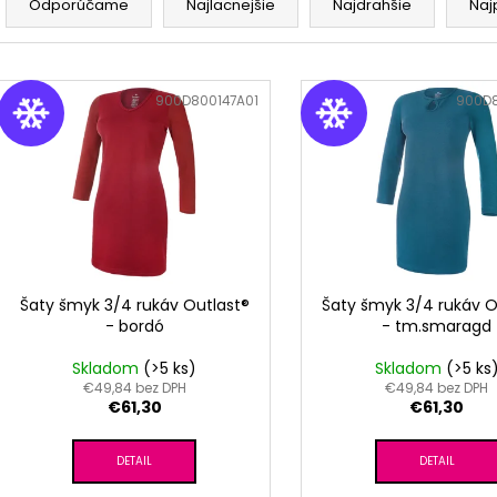
RUŽOVÁ BABY
OUTLAST® - PR
a
Odporúčame
Najlacnejšie
Najdrahšie
Naj
ČIERNA
€9,62
d
€9,05
e
Pôvodne:
€15,0
V
n
ý
Kód:
900D800147A01
Kód:
900D8
i
p
e
i
p
s
r
p
o
r
d
o
u
d
Šaty šmyk 3/4 rukáv Outlast®
Šaty šmyk 3/4 rukáv O
k
- bordó
- tm.smaragd
u
t
k
Skladom
(>5 ks)
Skladom
(>5 ks
o
t
€49,84 bez DPH
€49,84 bez DPH
v
€61,30
€61,30
o
v
DETAIL
DETAIL