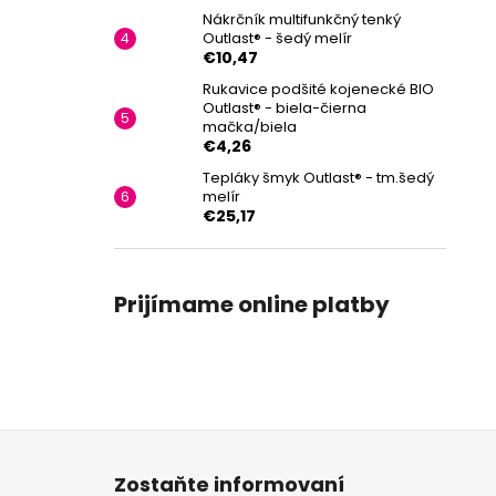
Nákrčník multifunkčný tenký
Outlast® - šedý melír
€10,47
Rukavice podšité kojenecké BIO
Outlast® - biela-čierna
mačka/biela
€4,26
Tepláky šmyk Outlast® - tm.šedý
melír
€25,17
Prijímame online platby
Z
á
Zostaňte informovaní