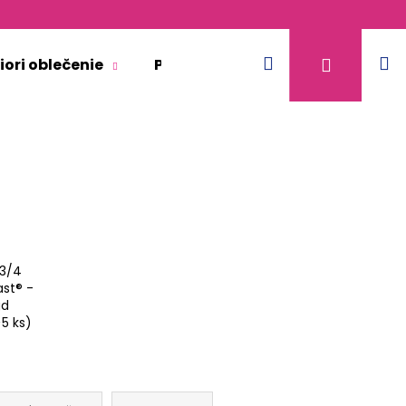
Hľadať
N
Prihláse
iori oblečenie
Pre dospelých
Doplnkový 
k
 3/4
ast® -
gd
>5 ks)
ULTIFUNKČNÝ TENKÝ