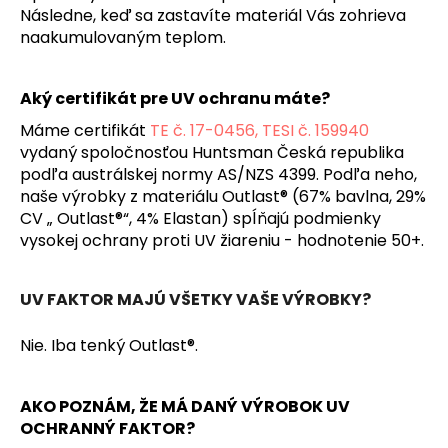
Následne, keď sa zastavíte materiál Vás zohrieva
naakumulovaným teplom.
Aký certifikát pre UV ochranu máte?
Máme certifikát
TE č. 17-0456, TESI č. 159940
vydaný spoločnosťou Huntsman Česká republika
podľa austrálskej normy AS/NZS 4399. Podľa neho,
naše výrobky z materiálu Outlast® (67% bavlna, 29%
CV „ Outlast®“, 4% Elastan) spĺňajú podmienky
vysokej ochrany proti UV žiareniu - hodnotenie 50+.
UV FAKTOR MAJÚ VŠETKY VAŠE VÝROBKY?
Nie. Iba tenký Outlast®.
AKO POZNÁM, ŽE MÁ DANÝ VÝROBOK UV
OCHRANNÝ FAKTOR?