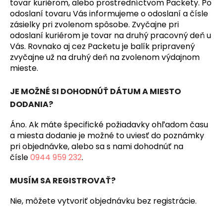
tovar kuriérom, alebo prostredníctvom Packety. Po
odoslaní tovaru Vás informujeme o odoslaní a čísle
zásielky pri zvolenom spôsobe. Zvyčajne pri
odoslaní kuriérom je tovar na druhý pracovný deň u
Vás. Rovnako aj cez Packetu je balík pripravený
zvyčajne už na druhý deň na zvolenom výdajnom
mieste.
JE MOŽNÉ SI DOHODNÚŤ DÁTUM A MIESTO
DODANIA?
Áno. Ak máte špecifické požiadavky ohľadom času
a miesta dodanie je možné to uviesť do poznámky
pri objednávke, alebo sa s nami dohodnúť na
čísle
0944 959 232
.
MUSÍM SA REGISTROVAŤ?
Nie, môžete vytvoriť objednávku bez registrácie.