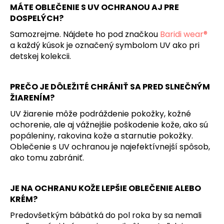
MÁTE OBLEČENIE S UV OCHRANOU AJ PRE
DOSPELÝCH?
Samozrejme. Nájdete ho pod značkou
Baridi wear®
a každý kúsok je označený symbolom UV ako pri
detskej kolekcii.
PREČO JE DÔLEŽITÉ CHRÁNIŤ SA PRED SLNEČNÝM
ŽIARENÍM?
UV žiarenie môže podráždenie pokožky, kožné
ochorenie, ale aj vážnejšie poškodenie kože, ako sú
popáleniny, rakovina kože a starnutie pokožky.
Oblečenie s UV ochranou je najefektívnejší spôsob,
ako tomu zabrániť.
JE NA OCHRANU KOŽE LEPŠIE OBLEČENIE ALEBO
KRÉM?
Predovšetkým bábätká do pol roka by sa nemali