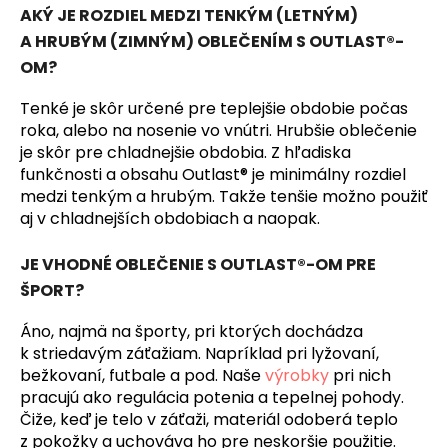
AKÝ JE ROZDIEL MEDZI TENKÝM (LETNÝM)
A HRUBÝM (ZIMNÝM) OBLEČENÍM S OUTLAST®-
OM?
Tenké je skôr určené pre teplejšie obdobie počas
roka, alebo na nosenie vo vnútri. Hrubšie oblečenie
je skôr pre chladnejšie obdobia. Z hľadiska
funkčnosti a obsahu Outlast® je minimálny rozdiel
medzi tenkým a hrubým. Takže tenšie možno použiť
aj v chladnejších obdobiach a naopak.
JE VHODNÉ OBLEČENIE S OUTLAST®-OM PRE
ŠPORT?
Áno, najmä na športy, pri ktorých dochádza
k striedavým záťažiam. Napríklad pri lyžovaní,
bežkovaní, futbale a pod. Naše
výrobky
pri nich
pracujú ako regulácia potenia a tepelnej pohody.
Čiže, keď je telo v záťaži, materiál odoberá teplo
z pokožky a uchováva ho pre neskoršie použitie.