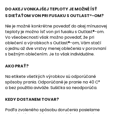
č
a
DO AKEJ VONKAJŠEJ TEPLOTY JE MOŽNÉ ÍSŤ
m
S DIEŤAŤOM VON PRI FUSAKU S OUTLAST®-OM?
e
Nie je možné konkrétne povedať do akej mínusovej
teploty je možno ísť von pri fusaku s Outlast®-om.
ČIAPKA
TENKÁ
Vo všeobecnosti však možno povedať, že pri
PLOCHÝ
oblečení a výrobkoch s Outlast®-om, Vám stačí
ŠEV
o jednu až dve vrstvy menej oblečenia v porovnaní
OUTLAST®
s bežným oblečením. Je to však individuálne.
-
RUŽOVÁ
BABY
AKO PRAŤ?
€9,62
Na etikete všetkých výrobkov sú odporúčané
spôsoby prania. Odporúčané je pranie na 40 C°
a bez použitia aviváže. Sušička sa neodporúča.
KEDY DOSTANEM TOVAR?
Podľa zvoleného spôsobu doručenia posielame