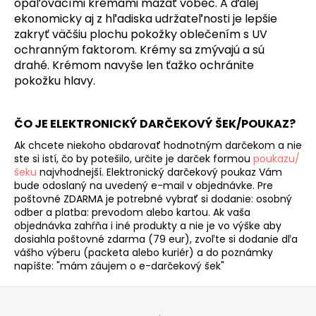
opaľovacími krémami mazať vôbec. A ďalej
ekonomicky aj z hľadiska udržateľnosti je lepšie
zakryť väčšiu plochu pokožky oblečením s UV
ochranným faktorom. Krémy sa zmývajú a sú
drahé. Krémom navyše len ťažko ochránite
pokožku hlavy.
ČO JE ELEKTRONICKÝ DARČEKOVÝ ŠEK/POUKAZ?
Ak chcete niekoho obdarovať hodnotným darčekom a nie
ste si istí, čo by potešilo, určite je darček formou
poukazu/
šeku
najvhodnejší. Elektronický darčekový poukaz Vám
bude odoslaný na uvedený e-mail v objednávke.
Pre
poštovné ZDARMA je potrebné vybrať si dodanie: osobný
odber a platba: prevodom alebo kartou. Ak vaša
objednávka zahŕňa i iné produkty a nie je vo výške aby
dosiahla poštovné zdarma (79 eur), zvoľte si dodanie dľa
vášho výberu (packeta alebo kuriér) a do poznámky
napíšte: "mám záujem o e-darčekový šek"
Z
á