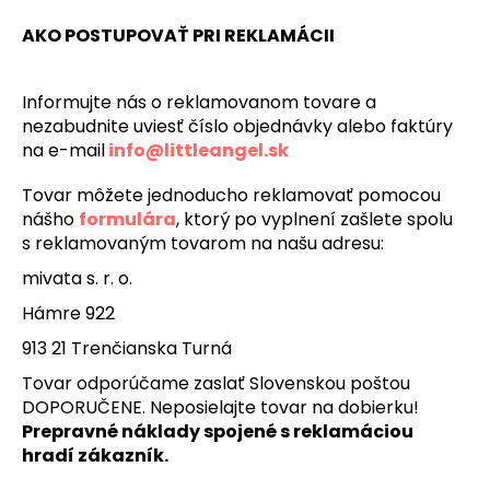
AKO POSTUPOVAŤ PRI REKLAMÁCII
Informujte nás o reklamovanom tovare a
nezabudnite uviesť číslo objednávky alebo faktúry
na e-mail
info@littleangel.sk
Tovar môžete jednoducho reklamovať pomocou
nášho
formulára
, ktorý po vyplnení zašlete spolu
s reklamovaným tovarom na našu adresu:
mivata s. r. o.
Hámre 922
913 21 Trenčianska Turná
Tovar odporúčame zaslať Slovenskou poštou
DOPORUČENE. Neposielajte tovar na dobierku!
Prepravné náklady spojené s reklamáciou
hradí zákazník.