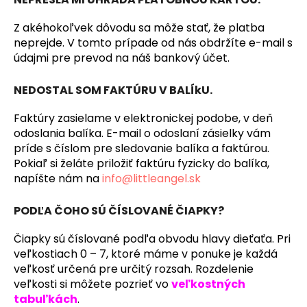
á
Z akéhokoľvek dôvodu sa môže stať, že platba
j
neprejde. V tomto prípade od nás obdržíte e-mail s
s
údajmi pre prevod na náš bankový účet.
ť
?
NEDOSTAL SOM FAKTÚRU V BALÍkU.
Faktúry zasielame v elektronickej podobe, v deň
odoslania balíka. E-mail o odoslaní zásielky vám
príde s číslom pre sledovanie balíka a faktúrou.
HĽADAŤ
Pokiaľ si želáte priložiť faktúru fyzicky do balíka,
napíšte nám na
info@littleangel.sk
PODĽA ČOHO SÚ ČÍSLOVANÉ ČIAPKY?
O
d
Čiapky sú číslované podľa obvodu hlavy dieťaťa. Pri
p
veľkostiach 0 – 7, ktoré máme v ponuke je každá
o
veľkosť určená pre určitý rozsah. Rozdelenie
r
veľkosti si môžete pozrieť vo
veľkostných
ú
tabuľkách
.