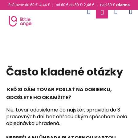
K
Poštovné do 60 €: 4,44 € | od 60 € do 80 €: 2,46 € | nad 80 €
zdarma
o
Hľadať
Nákup
M
Prihlásenie
Prejsť
Späť
Späť
š
na
obsah
í
Č
k
košík
o
p
o
t
Často kladené otázky
r
e
b
KEĎ SI DÁM TOVAR POSLAŤ NA DOBIERKU,
u
ODOŠLETE HO OKAMŽITE?
j
Nie, tovar odosielame čo najskôr, spravidla do 3
e
pracovných dní bez ohľadu akým spôsobom bola
t
objednávka uhradená.
e
n
NEPREŠLA MI ÚHRADA PLATOBNOU KARTOU.