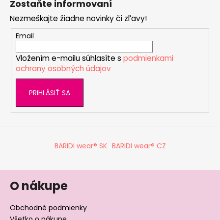
Zostaňte informovaní
p
Nezmeškajte žiadne novinky či zľavy!
ä
t
Email
i
Vložením e-mailu súhlasíte s
podmienkami
e
ochrany osobných údajov
PRIHLÁSIŤ SA
BARIDI wear® SK
BARIDI wear® CZ
O nákupe
Obchodné podmienky
Všetko o nákupe