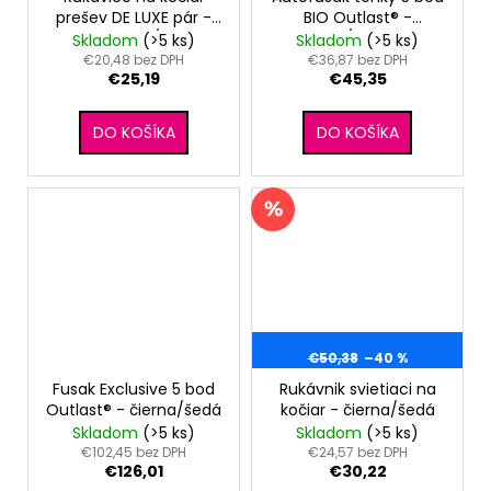
prešev DE LUXE pár -
BIO Outlast® -
zlatá prešev/hnedá
bordová/šedý melír
Skladom
(>5 ks)
Skladom
(>5 ks)
€20,48 bez DPH
€36,87 bez DPH
€25,19
€45,35
DO KOŠÍKA
DO KOŠÍKA
€50,38
–40 %
Fusak Exclusive 5 bod
Rukávnik svietiaci na
Outlast® - čierna/šedá
kočiar - čierna/šedá
Skladom
(>5 ks)
Skladom
(>5 ks)
€102,45 bez DPH
€24,57 bez DPH
€126,01
€30,22