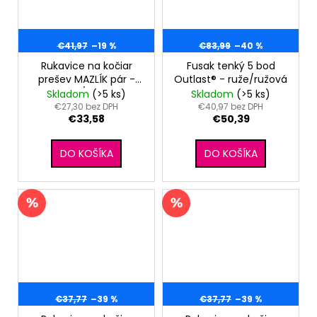
€41,97
–19 %
€83,99
–40 %
Rukavice na kočiar
Fusak tenký 5 bod
prešev MAZLÍK pár -
Outlast® - ruže/ružová
biela/čierna
Skladom
(>5 ks)
Skladom
(>5 ks)
€27,30 bez DPH
€40,97 bez DPH
€33,58
€50,39
DO KOŠÍKA
DO KOŠÍKA
€37,77
–39 %
€37,77
–39 %