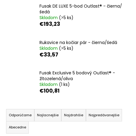
á
Fusak DE LUXE 5-bod Outlast® - čierna/
šedá
j
Skladom
(>5 ks)
s
€193,23
ť
?
Rukavice na kočiar pár - čierna/šedá
Skladom
(>5 ks)
€33,57
HĽADAŤ
Fusak Exclusive 5 bodový Outlast® -
žltozelená/oliva
Skladom
(1 ks)
€100,81
O
d
R
p
a
o
Odporúčame
Najlacnejšie
Najdrahšie
Najpredávanejšie
d
r
Abecedne
ú
e