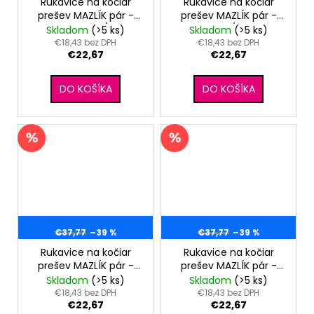
Rukavice na kočiar
Rukavice na kočiar
prešev MAZLÍK pár -
prešev MAZLÍK pár -
čierna kvetinky/ružová
staroružová/staroružová
Skladom
(>5 ks)
Skladom
(>5 ks)
€18,43 bez DPH
€18,43 bez DPH
€22,67
€22,67
DO KOŠÍKA
DO KOŠÍKA
€37,77
–39 %
€37,77
–39 %
Rukavice na kočiar
Rukavice na kočiar
prešev MAZLÍK pár -
prešev MAZLÍK pár -
oceľovo
zlatá
Skladom
(>5 ks)
Skladom
(>5 ks)
modrá/modrá
kvetinky/medová
€18,43 bez DPH
€18,43 bez DPH
€22,67
€22,67