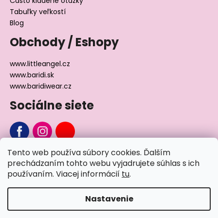
Často kladené otázky
Tabuľky veľkostí
Blog
Obchody / Eshopy
www.littleangel.cz
www.baridi.sk
www.baridiwear.cz
Sociálne siete
Tento web používa súbory cookies. Ďalším
Chcete sa nás na niečo opýtať?
prechádzaním tohto webu vyjadrujete súhlas s ich
používaním. Viacej informácií
tu
.
Napíšte nám
Nastavenie
Vytvoril Shoptet