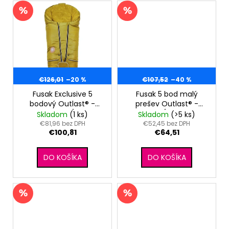
€126,01
–20 %
€107,52
–40 %
Fusak Exclusive 5
Fusak 5 bod malý
bodový Outlast® -
prešev Outlast® -
žltozelená/oliva
čierna/sv.šedá
Skladom
(1 ks)
Skladom
(>5 ks)
€81,96 bez DPH
€52,45 bez DPH
€100,81
€64,51
DO KOŠÍKA
DO KOŠÍKA