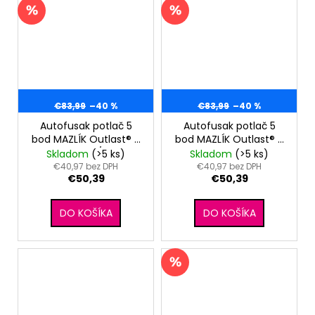
€83,99
–40 %
€83,99
–40 %
Autofusak potlač 5
Autofusak potlač 5
bod MAZLÍK Outlast® -
bod MAZLÍK Outlast® -
zelené lístky/modrá
ružové
Skladom
(>5 ks)
Skladom
(>5 ks)
kvietky/staroružová
€40,97 bez DPH
€40,97 bez DPH
€50,39
€50,39
DO KOŠÍKA
DO KOŠÍKA