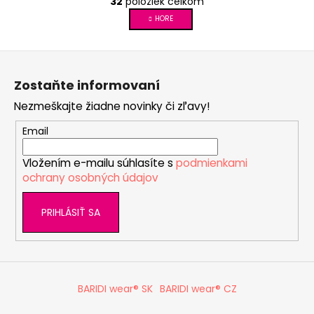
32
položiek celkom
v
á
l
HORE
n
á
k
d
o
Z
v
a
á
a
c
Zostaňte informovaní
p
n
i
i
Nezmeškajte žiadne novinky či zľavy!
ä
e
e
p
t
Email
r
i
v
Vložením e-mailu súhlasíte s
podmienkami
e
k
ochrany osobných údajov
y
v
PRIHLÁSIŤ SA
ý
p
i
s
u
BARIDI wear® SK
BARIDI wear® CZ