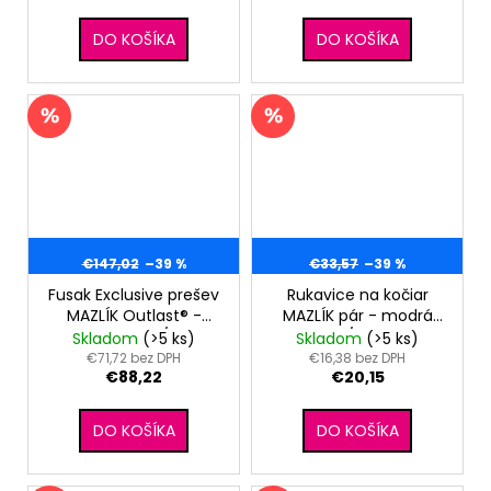
DO KOŠÍKA
DO KOŠÍKA
€147,02
–39 %
€33,57
–39 %
Fusak Exclusive prešev
Rukavice na kočiar
MAZLÍK Outlast® -
MAZLÍK pár - modrá
čierna kvetinky/ružová
metal/sv. šedá
Skladom
(>5 ks)
Skladom
(>5 ks)
€71,72 bez DPH
€16,38 bez DPH
€88,22
€20,15
DO KOŠÍKA
DO KOŠÍKA