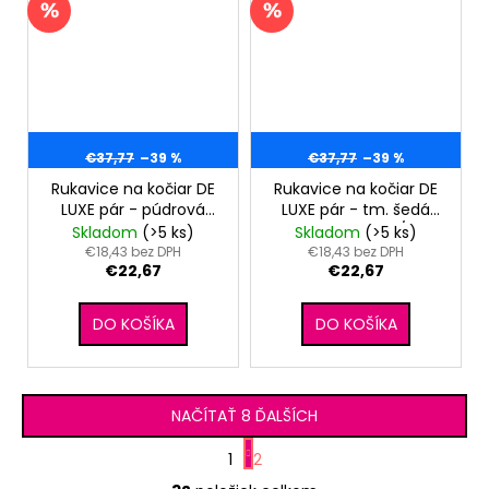
€37,77
–39 %
€37,77
–39 %
Rukavice na kočiar DE
Rukavice na kočiar DE
LUXE pár - púdrová
LUXE pár - tm. šedá
kašmírový
stribrný prešev/sv.
Skladom
(>5 ks)
Skladom
(>5 ks)
prešev/púdrová
šedá
€18,43 bez DPH
€18,43 bez DPH
€22,67
€22,67
DO KOŠÍKA
DO KOŠÍKA
NAČÍTAŤ 8 ĎALŠÍCH
S
1
2
t
O
r