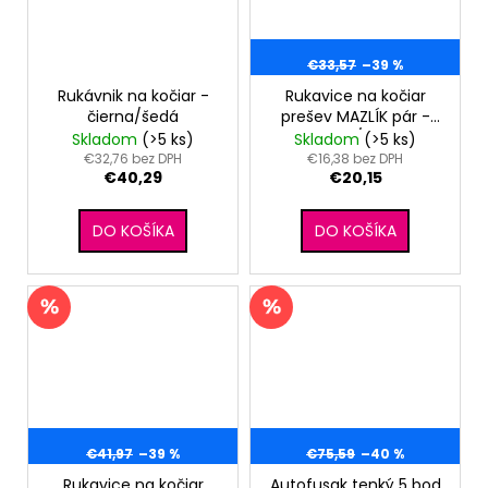
€33,57
–39 %
Rukávnik na kočiar -
Rukavice na kočiar
čierna/šedá
prešev MAZLÍK pár -
olivová/čierna
Skladom
(>5 ks)
Skladom
(>5 ks)
€32,76 bez DPH
€16,38 bez DPH
€40,29
€20,15
DO KOŠÍKA
DO KOŠÍKA
€41,97
–39 %
€75,59
–40 %
Rukavice na kočiar
Autofusak tenký 5 bod