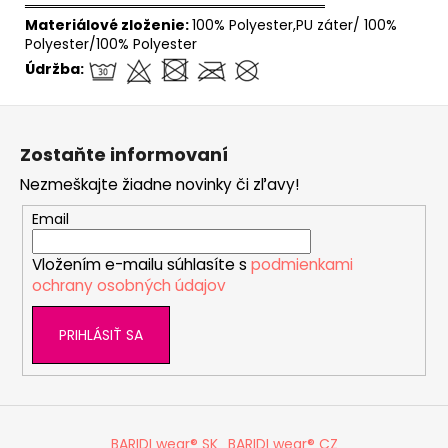
══════════════════════════════
Materiálové zloženie:
100% Polyester,PU záter/ 100%
Polyester/100% Polyester
Údržba:
Z
á
Zostaňte informovaní
p
Nezmeškajte žiadne novinky či zľavy!
ä
t
Email
i
Vložením e-mailu súhlasíte s
podmienkami
e
ochrany osobných údajov
PRIHLÁSIŤ SA
BARIDI wear® SK
BARIDI wear® CZ