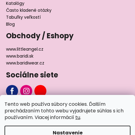
Katalógy
Často kladené otázky
Tabuľky veľkostí
Blog
Obchody / Eshopy
www.littleangel.cz
www.baridi.sk
www.baridiwear.cz
Sociálne siete
Tento web používa súbory cookies. Ďalším
Chcete sa nás na niečo opýtať?
prechádzaním tohto webu vyjadrujete súhlas s ich
používaním. Viacej informácií
tu
.
Napíšte nám
Nastavenie