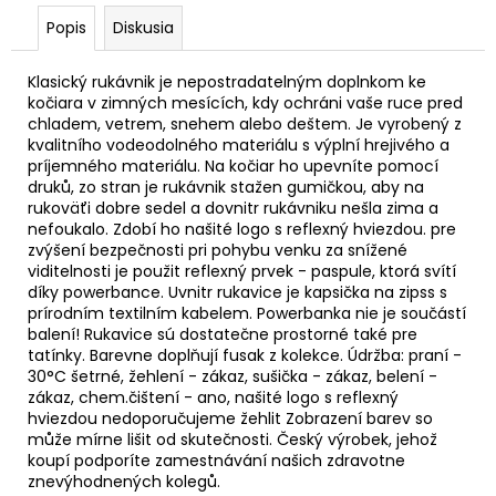
Popis
Diskusia
Klasický rukávnik je nepostradatelným doplnkom ke
kočiara v zimných mesících, kdy ochráni vaše ruce pred
chladem, vetrem, snehem alebo deštem. Je vyrobený z
kvalitního vodeodolného materiálu s výplní hrejivého a
príjemného materiálu. Na kočiar ho upevníte pomocí
druků, zo stran je rukávnik stažen gumičkou, aby na
rukoväťi dobre sedel a dovnitr rukávniku nešla zima a
nefoukalo. Zdobí ho našité logo s reflexný hviezdou. pre
zvýšení bezpečnosti pri pohybu venku za snížené
viditelnosti je použit reflexný prvek - paspule, ktorá svítí
díky powerbance. Uvnitr rukavice je kapsička na zipss s
prírodním textilním kabelem. Powerbanka nie je součástí
balení! Rukavice sú dostatečne prostorné také pre
tatínky. Barevne doplňují fusak z kolekce. Údržba: praní -
30°C šetrné, žehlení - zákaz, sušička - zákaz, belení -
zákaz, chem.čištení - ano, našité logo s reflexný
hviezdou nedoporučujeme žehlit Zobrazení barev so
může mírne lišit od skutečnosti. Český výrobek, jehož
koupí podporíte zamestnávání našich zdravotne
znevýhodnených kolegů.