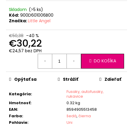
č
a
Skladom
(>5 ks)
m
Kód:
900D601006B00
e
Značka:
Little Angel
€50,38
–40 %
SET
€30,22
PROSTERADLO
DO
€24,57 bez DPH
KOČIARA
Jednotková
NEPRIEPUSTNÉ
DO KOŠÍKA
cena:
PRIEDUŠNÉ
-
BIELA
Opýtať sa
Strážiť
Zdieľať
€13,41
Fusaky, autofusaky,
Kategória
:
rukavice
Hmotnosť
:
0.32 kg
EAN
:
8594905513458
Farba
:
šedá
,
čierna
Pohlavie
:
Uni