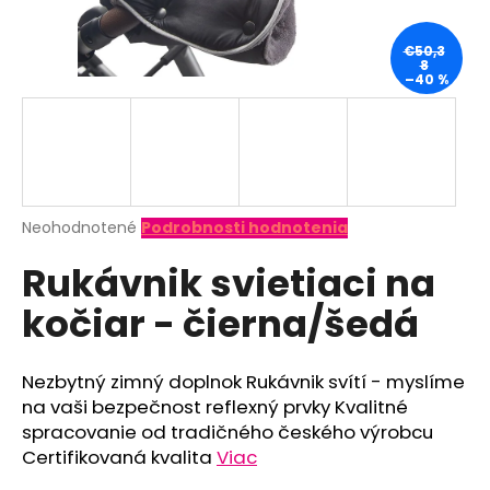
á
j
€50,3
8
s
–40 %
ť
?
Priemerné
Neohodnotené
Podrobnosti hodnotenia
hodnotenie
HĽADAŤ
Rukávnik svietiaci na
produktu
je
kočiar - čierna/šedá
0,0
z
O
5
d
hviezdičiek.
Nezbytný zimný doplnok Rukávnik svítí - myslíme
p
na vaši bezpečnost reflexný prvky Kvalitné
o
spracovanie od tradičného českého výrobcu
r
Certifikovaná kvalita
Viac
ú