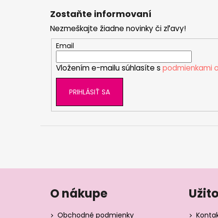
á
Zostaňte informovaní
p
Nezmeškajte žiadne novinky či zľavy!
ä
t
Email
i
Vložením e-mailu súhlasíte s
podmienkami o
e
PRIHLÁSIŤ SA
O nákupe
Užit
Obchodné podmienky
Konta