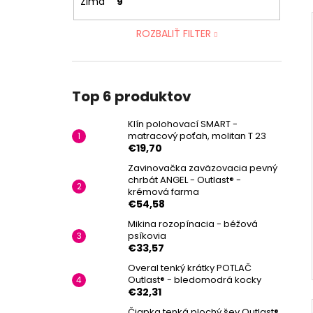
Zima
9
ROZBALIŤ FILTER
Top 6 produktov
Klín polohovací SMART -
matracový poťah, molitan T 23
€19,70
Zavinovačka zaväzovacia pevný
chrbát ANGEL - Outlast® -
krémová farma
€54,58
Mikina rozopínacia - béžová
psíkovia
€33,57
Overal tenký krátky POTLAČ
Outlast® - bledomodrá kocky
€32,31
Čiapka tenká plochý šev Outlast®