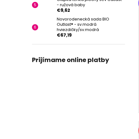
- ružová baby
€9,62
Novorodenecká sada BIO
Outlast® - sv.modrá
hviezdičky/sv.modrá
€67,19
Prijímame online platby