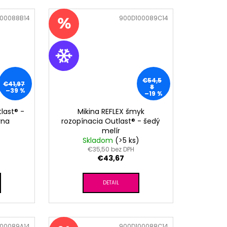
00088B14
Kód:
900D100089C14
€54,5
€41,97
8
–39 %
–19 %
last® -
Mikina REFLEX šmyk
rna
rozopínacia Outlast® - šedý
melír
Skladom
(>5 ks)
€35,50 bez DPH
€43,67
DETAIL
00089A14
Kód:
900D100088C14