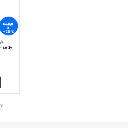
€52,9
0
–20 %
yk
 - šedý
)
om