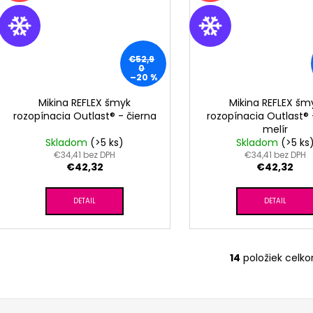
€52,9
0
–20 %
Mikina REFLEX šmyk
Mikina REFLEX šm
rozopínacia Outlast® - čierna
rozopínacia Outlast®
melír
Skladom
(>5 ks)
Skladom
(>5 ks
€34,41 bez DPH
€34,41 bez DPH
€42,32
€42,32
DETAIL
DETAIL
14
položiek celk
O
v
l
á