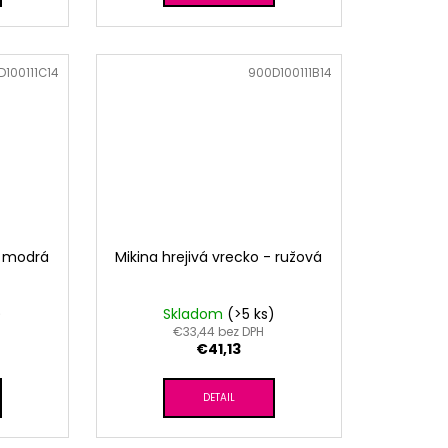
100111C14
Kód:
900D100111B14
- modrá
Mikina hrejivá vrecko - ružová
)
Skladom
(>5 ks)
€33,44 bez DPH
€41,13
DETAIL