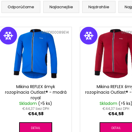
R
CHRBÁT ANGEL - OUTLAST® - KRÉMOVÁ
PSÍKOVIA
FARMA
a
Odporúčame
Najlacnejšie
Najdrahšie
Naj
€33,57
€54,58
d
e
V
n
ý
Kód:
900D100089E14
Kód:
900D1
i
p
e
i
p
s
r
p
o
r
d
o
u
d
Mikina REFLEX šmyk
Mikina REFLEX šm
k
rozopínacia Outlast® - modrá
rozopínacia Outlast® -
u
royal
t
k
Skladom
(>5 ks)
Skladom
(>5 ks
o
t
€44,37 bez DPH
€44,37 bez DPH
v
€54,58
€54,58
o
v
DETAIL
DETAIL