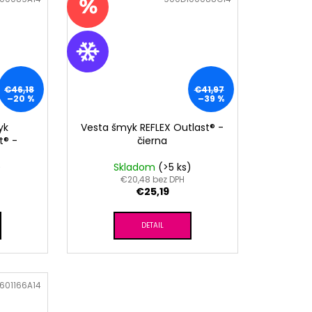
€46,18
€41,97
–20 %
–39 %
yk
Vesta šmyk REFLEX Outlast® -
t® -
čierna
)
Skladom
(>5 ks)
€20,48 bez DPH
€25,19
DETAIL
601166A14