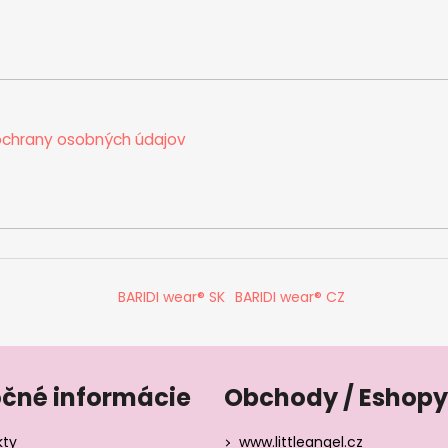
d
a
c
i
e
p
chrany osobných údajov
r
v
k
y
v
ý
p
BARIDI wear® SK
BARIDI wear® CZ
i
s
u
očné informácie
Obchody / Eshopy
kty
www.littleangel.cz