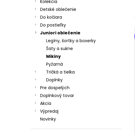
MATRACOVÝ POŤAH, MOLITAN T 23
Kolekcia
€19,70
Detské oblečenie
Do kočiara
Do postieľky
Juniori oblečenie
Legíny, šortky a boxerky
Šaty a sukne
Mikiny
Pyžamá
Tričká a tielka
Doplnky
Pre dospelých
Doplnkový tovar
Akcia
Výpredaj
Novinky