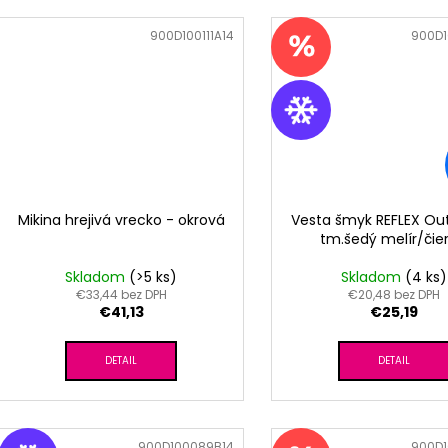
Kód:
900D100111A14
Kód:
900D1
Mikina hrejivá vrecko - okrová
Vesta šmyk REFLEX Out
tm.šedý melír/čie
Skladom
(>5 ks)
Skladom
(4 ks)
€33,44 bez DPH
€20,48 bez DPH
€41,13
€25,19
DETAIL
DETAIL
Kód:
900D100089B14
Kód:
900D1