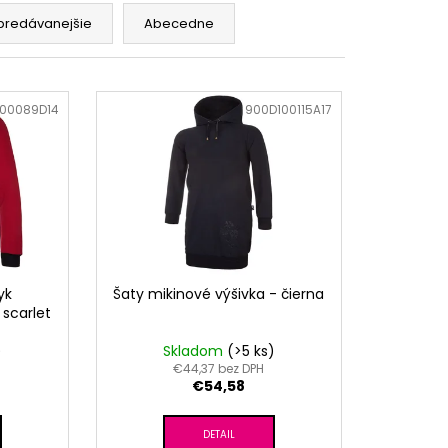
predávanejšie
Abecedne
00089D14
Kód:
900D100115A17
yk
Šaty mikinové výšivka - čierna
 scarlet
)
Skladom
(>5 ks)
€44,37 bez DPH
€54,58
DETAIL