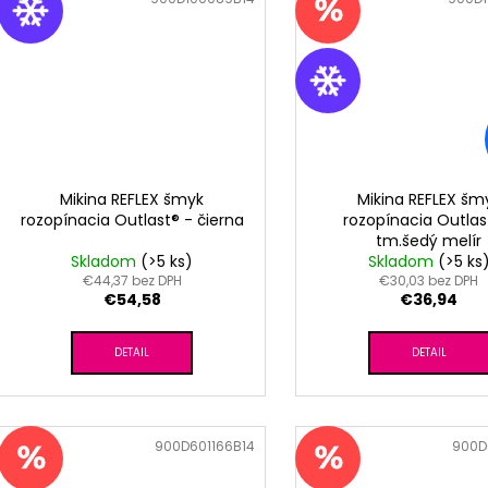
Mikina REFLEX šmyk
Mikina REFLEX šm
rozopínacia Outlast® - čierna
rozopínacia Outlas
tm.šedý melír
Skladom
(>5 ks)
Skladom
(>5 ks
€44,37 bez DPH
€30,03 bez DPH
€54,58
€36,94
DETAIL
DETAIL
Kód:
900D601166B14
Kód:
900D