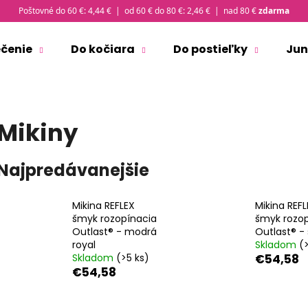
Poštovné do 60 €: 4,44 € | od 60 € do 80 €: 2,46 € | nad 80 €
zdarma
ečenie
Do kočiara
Do postieľky
Jun
Čo potrebujete nájsť?
Mikiny
HĽADAŤ
Najpredávanejšie
Odporúčame
Mikina REFLEX
Mikina REFL
šmyk rozopínacia
šmyk rozop
Outlast® - modrá
Outlast® - 
royal
Skladom
(
Skladom
(>5 ks)
€54,58
€54,58
ZAVINOVAČKA ZAVÄZOVACIA PEVNÝ
MIKINA ROZOPÍN