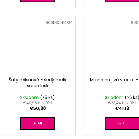
Kód:
900D100112B14
Kód:
900D
Šaty mikinové - šedý melír
Mikina hrejivá vrecko 
srdce lesk
Skladom
(>5 ks)
Skladom
(>5 ks
€40,96 bez DPH
€33,44 bez DPH
€50,38
€41,13
DETAIL
DETAIL