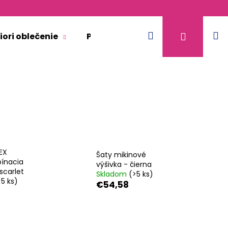
Hľadať
N
Prihláse
iori oblečenie
Pre dospelých
Doplnkový 
k
EX
Šaty mikinové
ínacia
výšivka - čierna
scarlet
Skladom
(>5 ks)
>5 ks)
€54,58
ACIA - BÉŽOVÁ