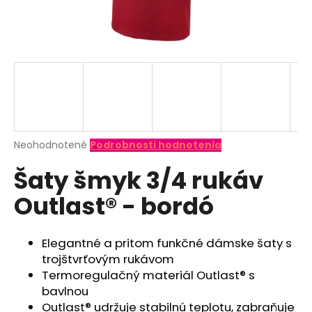
á
j
s
ť
?
Priemerné
Neohodnotené
Podrobnosti hodnotenia
hodnotenie
HĽADAŤ
Šaty šmyk 3/4 rukáv
produktu
je
Outlast® - bordó
0,0
z
O
5
d
hviezdičiek.
Elegantné a pritom funkčné dámske šaty s
p
trojštvrťovým rukávom
o
Termoregulačný materiál Outlast® s
r
bavlnou
ú
Outlast® udržuje stabilnú teplotu, zabraňuje