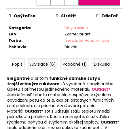
Opýtať sa
Strážiť
Zdieľať
Kategória
:
Šaty a sukne
EAN
:
Zvoľte variant
Farba
:
hnedá
,
červená
,
vínová
Pohlavie
:
Dievča
Popis
Súvisiace (6)
Podobné (1)
Diskusia
Elegantné
a pritom
funkčné dámske šaty s
trojštvrťovým rukávom
sú vyrobené z bavlneného
úpletu s prímesou jedinečného materiálu
Outlast®
.
Jedinečnosť tohoto materiálu nespočíva v rýchlom
odvádzaní potu od tela, ako pri ostatných funkčných
materiáloch, ale priamo v znižovaní potenia.
Materiál
Outlast®
totiž udržuje stálu teplotu medzi
pokožkou a prádlom. Keď sa zahrejete, či už vďaka
rýchlemu pohybu či zvýšením okolitej teploty,
Outlast®
teplo odoberie skôr, než sa pokožka začne potiť. V