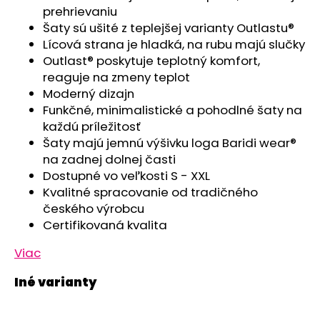
č
prehrievaniu
a
Šaty sú ušité z teplejšej varianty Outlastu®
m
Lícová strana je hladká, na rubu majú slučky
e
Outlast® poskytuje teplotný komfort,
reaguje na zmeny teplot
TRIČKO
Moderný dizajn
PÁNSKE
Funkčné, minimalistické a pohodlné šaty na
KR
každú príležitosť
TENKÉ
VÝSTRIH
Šaty majú jemnú výšivku loga Baridi wear®
U
na zadnej dolnej časti
OUTLAST®
Dostupné vo veľkosti S - XXL
-
MODRÝ
Kvalitné spracovanie od tradičného
MELÍR
českého výrobcu
€41,98
Certifikovaná kvalita
Viac