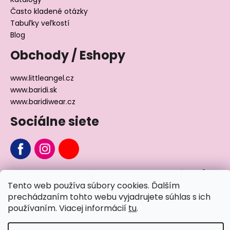
Často kladené otázky
Tabuľky veľkostí
Blog
Obchody / Eshopy
www.littleangel.cz
www.baridi.sk
www.baridiwear.cz
Sociálne siete
Chcete sa nás na niečo opýtať?
Tento web používa súbory cookies. Ďalším
prechádzaním tohto webu vyjadrujete súhlas s ich
Napíšte nám
používaním. Viacej informácií
tu
.