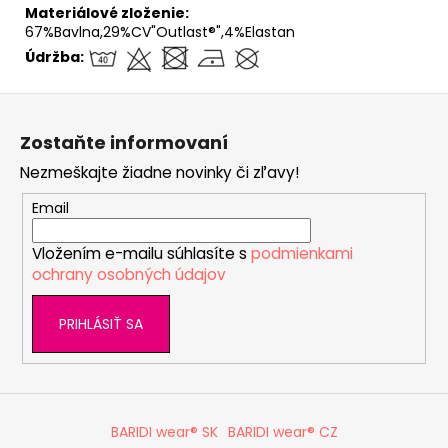
Materiálové zloženie:
67%Bavlna,29%CV"Outlast®",4%Elastan
Údržba:
Z
á
Zostaňte informovaní
p
Nezmeškajte žiadne novinky či zľavy!
ä
t
Email
i
Vložením e-mailu súhlasíte s
podmienkami
e
ochrany osobných údajov
PRIHLÁSIŤ SA
BARIDI wear® SK
BARIDI wear® CZ