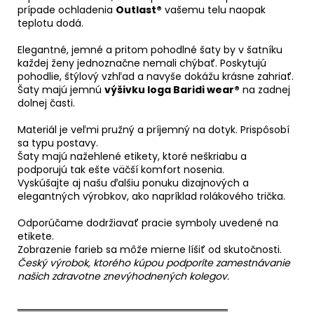
prípade ochladenia
Outlast®
vašemu telu naopak
teplotu dodá.
Elegantné, jemné a pritom pohodlné šaty by v šatníku
každej ženy jednoznačne nemali chýbať. Poskytujú
pohodlie, štýlový vzhľad a navyše dokážu krásne zahriať.
Šaty majú jemnú
výšivku loga Baridi wear®
na zadnej
dolnej časti.
Materiál je veľmi pružný a príjemný na dotyk. Prispôsobí
sa typu postavy.
Šaty majú nažehlené etikety, ktoré neškriabu a
podporujú tak ešte väčší komfort nosenia.
Vyskúšajte aj našu ďalšiu ponuku dizajnových a
elegantných výrobkov, ako napríklad rolákového trička.
Odporúčame dodržiavať pracie symboly uvedené na
etikete.
Zobrazenie farieb sa môže mierne líšiť od skutočnosti.
Český výrobok, ktorého kúpou podporíte zamestnávanie
našich zdravotne znevýhodnených kolegov.
══════════════════════════════