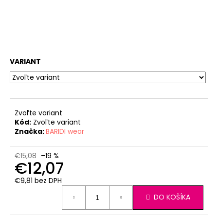
VARIANT
Zvoľte variant
Kód:
Zvoľte variant
Značka:
BARIDI wear
€15,08
–19 %
€12,07
€9,81 bez DPH
Jednotková
DO KOŠÍKA
cena: