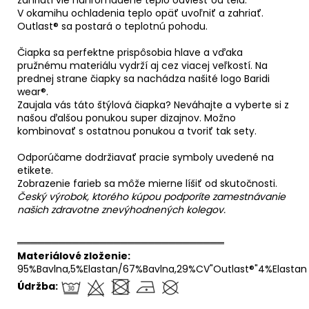
V okamihu ochladenia teplo opäť uvoľniť a zahriať.
Outlast® sa postará o teplotnú pohodu.
Čiapka sa perfektne prispôsobia hlave a vďaka
pružnému materiálu vydrží aj cez viacej veľkostí. Na
prednej strane čiapky sa nachádza našité logo Baridi
wear®.
Zaujala vás táto štýlová čiapka? Neváhajte a vyberte si z
našou ďalšou ponukou super dizajnov. Možno
kombinovať s ostatnou ponukou a tvoriť tak sety.
Odporúčame dodržiavať pracie symboly uvedené na
etikete.
Zobrazenie farieb sa môže mierne líšiť od skutočnosti.
Český výrobok, ktorého kúpou podporíte zamestnávanie
našich zdravotne znevýhodnených kolegov.
══════════════════════════════
Materiálové zloženie:
95%Bavlna,5%Elastan/67%Bavlna,29%CV"Outlast®"4%Elastan
Údržba: