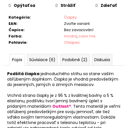
Opýtať sa
Strážiť
Zdieľať
Kategória
:
Čiapky
EAN
:
Zvoľte variant
Čepice
:
Bez zavazování
Farba
:
modrá
,
color mix
Pohlavie
:
Chlapec
Popis
Súvisiace (6)
Podobné (2)
Diskusia
Podšitá čiapka
jednoduchého strihu sa stane vaším
obľúbeným doplnkom. Čiapka je vhodná predovšetkým
do jesenných, jarných a zimných mesiacov.
Vrchná strana čiapky je z 95 % z kvalitnej bavlny a 5 %
elastanu, podšívku tvorí jemný bavlnený úplet s
pridaným materiálom
Outlast®
. Tento materiál je veľmi
obľúbený predovšetkým pre svoju jemnosť, ale tiež
vďaka svojím termoregulačným vlastnostiam. Dokáže
totiž efektívne pracovať s telesnou teplotou - pri
zahriatí vie nahromadené teplo odviesť od tela.