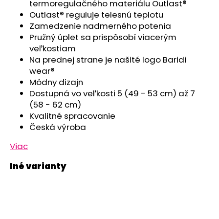
č
termoregulačného materiálu Outlast®
a
Outlast® reguluje telesnú teplotu
m
Zamedzenie nadmerného potenia
e
Pružný úplet sa prispôsobí viacerým
veľkostiam
Na prednej strane je našité logo Baridi
PONOŽKY
wear®
FROTÉ
OUTLAST®
Módny dizajn
-
Dostupná vo veľkosti 5 (49 - 53 cm) až 7
RUŽOVÁ
(58 - 62 cm)
€5,42
Kvalitné spracovanie
Česká výroba
Viac