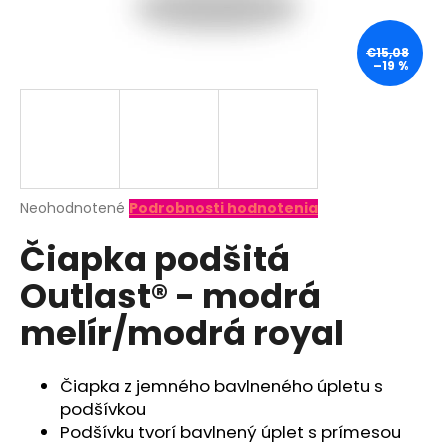
á
j
€15,08
–19 %
s
ť
?
Priemerné
Neohodnotené
Podrobnosti hodnotenia
hodnotenie
HĽADAŤ
Čiapka podšitá
produktu
je
Outlast® - modrá
0,0
z
O
melír/modrá royal
5
d
hviezdičiek.
p
o
Čiapka z jemného bavlneného úpletu s
r
podšívkou
ú
Podšívku tvorí bavlnený úplet s prímesou