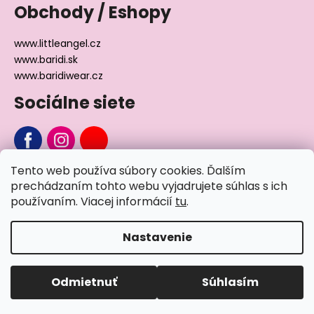
Obchody / Eshopy
www.littleangel.cz
www.baridi.sk
www.baridiwear.cz
Sociálne siete
Tento web používa súbory cookies. Ďalším
Chcete sa nás na niečo opýtať?
prechádzaním tohto webu vyjadrujete súhlas s ich
používaním. Viacej informácií
tu
.
Napíšte nám
Nastavenie
Vytvoril Shoptet
Odmietnuť
Súhlasím
Copyright 2026
Little Angel®
. Všetky práva vyhradené.