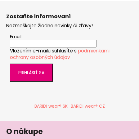
Z
á
Zostaňte informovaní
p
Nezmeškajte žiadne novinky či zľavy!
ä
t
Email
i
Vložením e-mailu súhlasíte s
podmienkami
e
ochrany osobných údajov
PRIHLÁSIŤ SA
BARIDI wear® SK
BARIDI wear® CZ
O nákupe