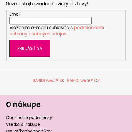
a
Nezmeškajte žiadne novinky či zľavy!
ä
c
t
Email
i
i
e
Vložením e-mailu súhlasíte s
podmienkami
e
p
ochrany osobných údajov
r
v
PRIHLÁSIŤ SA
k
y
v
ý
p
BARIDI wear® SK
BARIDI wear® CZ
i
s
u
O nákupe
Obchodné podmienky
Všetko o nákupe
Pre veľkoobchodníkov