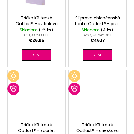
Tričko KR tenké
Súprava chlapčenská
Outlast® - sv.fialová
tenká Outlast® - pruh
zelený matcha/šedý
Skladom
(>5 ks)
Skladom
(4 ks)
melír
€21,83 bez DPH
€37,54 bez DPH
€26,85
€46,17
DETAIL
DETAIL
Tričko KR tenké
Tričko KR tenké
Outlast® - scarlet
Outlast® - oriešková