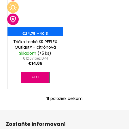
€24,75
–40 %
Tričko tenké KR REFLEX
Outlast® - citrónová
Skladom
(>5 ks)
€12,07 bez DPH
€14,85
DETAIL
11
položiek celkom
O
v
Z
l
á
á
Zostaňte informovaní
d
p