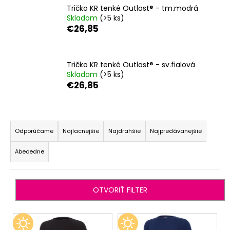
Tričko KR tenké Outlast® - tm.modrá
á
Skladom
(>5 ks)
j
€26,85
s
ť
?
Tričko KR tenké Outlast® - sv.fialová
Skladom
(>5 ks)
€26,85
R
HĽADAŤ
a
Odporúčame
Najlacnejšie
Najdrahšie
Najpredávanejšie
d
Abecedne
e
O
n
d
i
p
OTVORIŤ FILTER
o
e
r
p
V
ú
r
ý