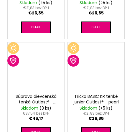
Skladom
(>5 ks)
Skladom
(>5 ks)
€21,83 bez DPH
€21,83 bez DPH
€26,85
€26,85
DETAIL
DETAIL
Súprava dievčenská
Tričko BASIC KR tenké
tenká Outlast® -
junior Outlast® - pearl
sv.mentolová
Skladom
(3 ks)
Skladom
(>5 ks)
kvietky/slivková
€37,54 bez DPH
€21,83 bez DPH
€46,17
€26,85