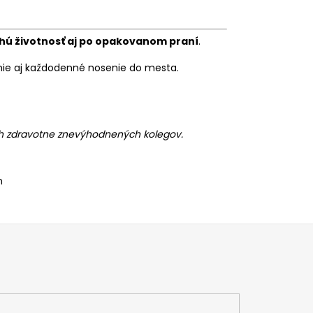
lhú životnosť aj po opakovanom praní
.
anie aj každodenné nosenie do mesta.
ch zdravotne znevýhodnených kolegov.
n