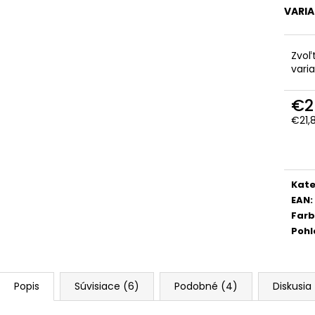
VARI
Zvoľ
vari
€2
€21,
Jedn
cena
Kate
EAN
:
Far
Pohl
Popis
Súvisiace (6)
Podobné (4)
Diskusia