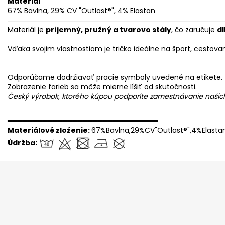
Materiál
67% Bavlna, 29% CV "Outlast®", 4% Elastan
Materiál je
príjemný, pružný a tvarovo stály
, čo zaručuje
d
Vďaka svojim vlastnostiam je tričko ideálne na šport, cestov
Odporúčame dodržiavať pracie symboly uvedené na etikete.
Zobrazenie farieb sa môže mierne líšiť od skutočnosti.
Český výrobok, ktorého kúpou podporíte zamestnávanie naši
══════════════════════════════
Materiálové zloženie:
67%Bavlna,29%CV"Outlast®",4%Elasta
Údržba: