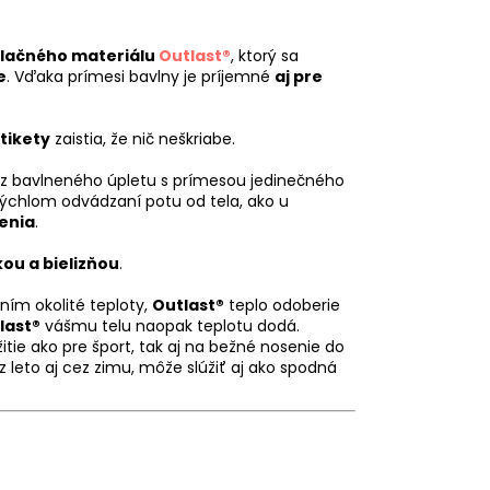
ulačného materiálu
Outlast®
, ktorý sa
e
. Vďaka prímesi bavlny je príjemné
aj pre
tikety
zaistia, že nič neškriabe.
 z bavlneného úpletu s prímesou jedinečného
rýchlom odvádzaní potu od tela, ako u
enia
.
ou a bielizňou
.
ním okolité teploty,
Outlast®
teplo odoberie
last®
vášmu telu naopak teplotu dodá.
itie ako pre šport, tak aj na bežné nosenie do
 leto aj cez zimu, môže slúžiť aj ako spodná