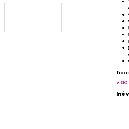
CHRBÁT ANGEL - OUTLAST® - KRÉMOVÁ
PSÍKOVIA
FARMA
€33,57
€54,58
Tričk
Viac