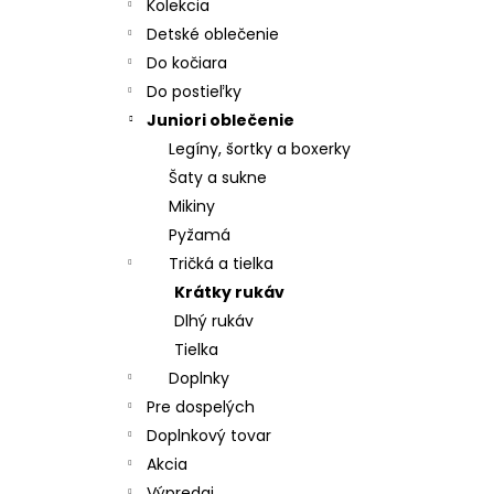
MATRACOVÝ POŤAH, MOLITAN T 23
Kolekcia
€19,70
Detské oblečenie
Do kočiara
Do postieľky
Juniori oblečenie
Legíny, šortky a boxerky
Šaty a sukne
Mikiny
Pyžamá
Tričká a tielka
Krátky rukáv
Dlhý rukáv
Tielka
Doplnky
Pre dospelých
Doplnkový tovar
Akcia
Výpredaj