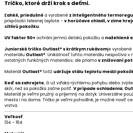
Tričko, ktoré drží krok s deťmi.
Ľahké, priedušné
a vyrobené
z inteligentného termoreg
prispôsobí telesnej teplote -
v horúčave chladí, v zime hrej
citlivú pokožku
.
UV faktor 50+
ochráni jemnú detskú pokožku a
nažehlené e
Juniorské tričko Outlast® s krátkym rukávom
je vyrobené
materiálu
Outlast®
. Unikátnosť tohto materiálu nespočíva v 
ostatných funkčných materiálov, ale priamo
v znižovaní pot
Materiál
Outlast®
totiž
udržuje stálu teplotu medzi pokožk
Keď sa zahrejete
, či už vďaka rýchlemu pohybu alebo zvýše
skôr, než sa pokožka začne potiť.
V prípade ochladenia
,
Out
Materiál je veľmi pružný a príjemný na dotyk. Univerzálne použ
mesta i na doma. Tričko je veľmi pohodlné, je možné nosiť cez
vrstva.
Veľkosť
134 - 164