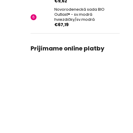
€9,62
Novorodenecká sada BIO
Outlast® - sv.modrá
hviezdičky/sv.modrá
€67,19
Prijímame online platby