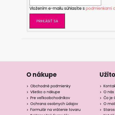
i
Vložením e-mailu súhlasíte s
podmienkami o
e
PRIHLÁSIŤ SA
O nákupe
Užit
Obchodné podmienky
Konta
Všetko o nákupe
O nás 
Pre veľkoobchodníkov
Čo je 
Ochrana osobnych údajov
O mate
Formulár na vrátenie tovaru
Staros