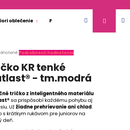
Hľadať
N
Prihláse
iori oblečenie
Pre dospelých
Doplnkový 
k
erné
dnotené
Podrobnosti hodnotenia
tenie
ičko KR tenké
ktu
tlast® - tm.modrá
ičiek.
čné tričko
z inteligentného materiálu
ast®
sa prispôsobí každému pohybu aj
siu. Už
žiadne prehrievanie ani chlad
.
o s krátkym rukávom pre juniorov na
ý deň.
ACIA - BÉŽOVÁ