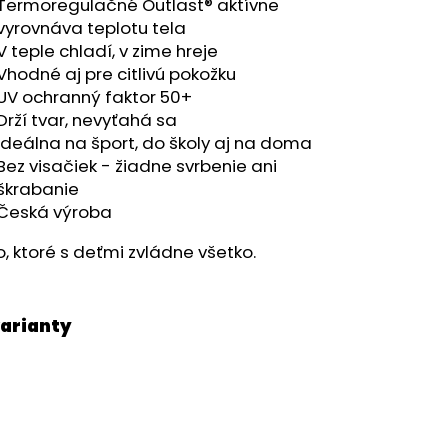
Termoregulačné Outlast® aktívne
vyrovnáva teplotu tela
V teple chladí, v zime hreje
Vhodné aj pre citlivú pokožku
UV ochranný faktor 50+
Drží tvar, nevyťahá sa
Ideálna na šport, do školy aj na doma
Bez visačiek - žiadne svrbenie ani
škrabanie
Česká výroba
o, ktoré s deťmi zvládne všetko.