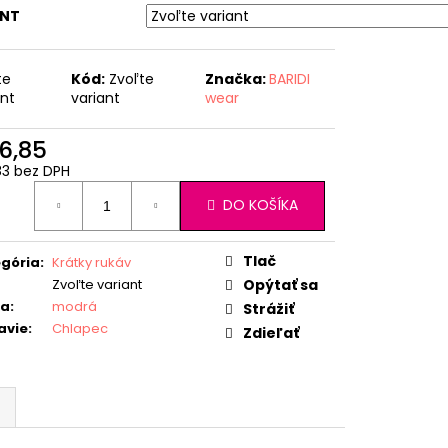
ANT
te
Kód:
Zvoľte
Značka:
BARIDI
ant
variant
wear
6,85
83 bez DPH
otková
DO KOŠÍKA
:
Tlač
gória
:
Krátky rukáv
Zvoľte variant
Opýtať sa
ba
:
modrá
Strážiť
avie
:
Chlapec
Zdieľať