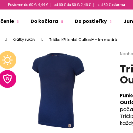
Poštovné do 60 €: 4,44 € | od 60 € do 80 €: 2,46 € | nad 80 €
zdarma
ečenie
Do kočiara
Do postieľky
Jun
Čo potrebujete nájsť?
Krátky rukáv
Tričko KR tenké Outlast® - tm.modrá
Priem
Neoho
HĽADAŤ
hodno
Tr
produ
je
Ou
0,0
Odporúčame
z
5
hviezd
Funk
Outl
poča
Tričk
každ
ZAVINOVAČKA ZAVÄZOVACIA PEVNÝ
MIKINA ROZOPÍN