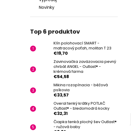
Novinky
Top 6 produktov
Klín polohovací SMART -
matracový poťah, molitan T 23
€19,70
Zavinovačka zaväzovacia pevný
chrbát ANGEL - Outlast® -
krémová farma
€54,58
Mikina rozopínacia - béžová
psíkovia
€33,57
Overal tenký krátky POTLAČ
Outlast® - bledomodrá kocky
€32,31
Čiapka tenká plochý šev Outlast®
- ružová baby