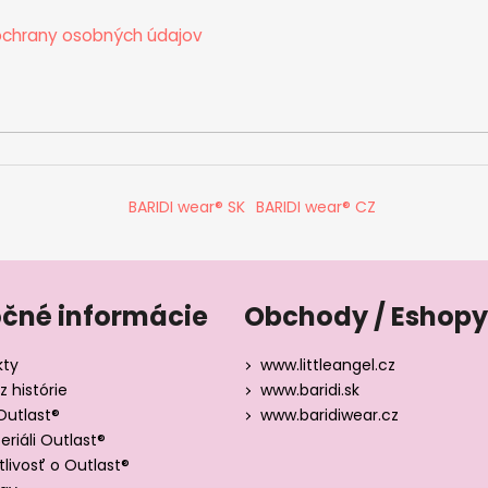
chrany osobných údajov
BARIDI wear® SK
BARIDI wear® CZ
očné informácie
Obchody / Eshopy
kty
www.littleangel.cz
z histórie
www.baridi.sk
Outlast®
www.baridiwear.cz
riáli Outlast®
tlivosť o Outlast®