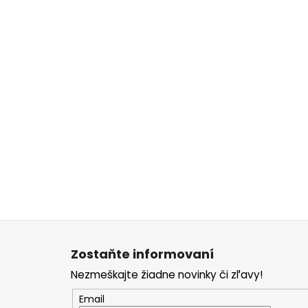
Z
á
Zostaňte informovaní
p
Nezmeškajte žiadne novinky či zľavy!
ä
t
Email