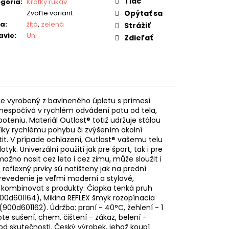
Tlač
gória
:
Krátky rukáv
Zvoľte variant
Opýtať sa
ba
:
žltá
,
zelená
Strážiť
avie
:
Uni
Zdieľať
 je vyrobený z bavlneného úpletu s prímesí
 nespočívá v rychlém odvádení potu od tela,
teniu. Materiál Outlast® totiž udržuje stálou
díky rychlému pohybu či zvýšením okolní
tit. V prípade ochlazení, Outlast® vašemu telu
yk. Univerzální použití jak pre šport, tak i pre
žno nosit cez leto i cez zimu, může sloužit i
 reflexný prvky sú natišteny jak na prední
 prevedenie je veľmi moderní a stylové,
 kombinovat s produkty: Čiapka tenká pruh
900d601164), Mikina REFLEX šmyk rozopínacia
900d601162). Údržba: praní - 40°C, žehlení - 1
ote sušení, chem. čištení - zákaz, belení -
od skutečnosti. Český výrobek, jehož koupí