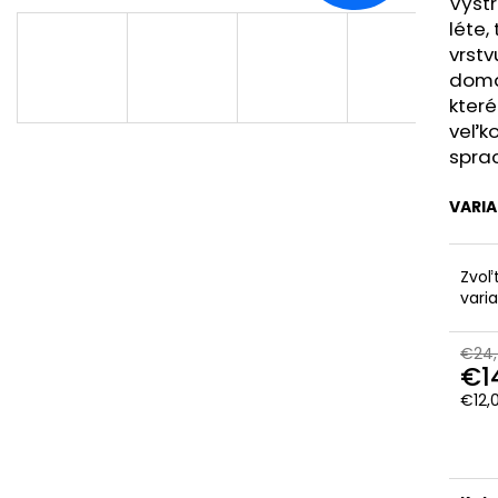
CHRBÁT ANGEL - OUTLAST® - KRÉMOVÁ
PSÍKOVIA
Výstr
FARMA
léte,
€33,57
€54,58
vrstv
doma 
které
veľko
spra
VARI
Zvoľ
vari
€24,
€1
€12,
Jedn
cena