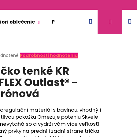
Hľadať
N
Prihláse
iori oblečenie
Pre dospelých
Doplnkový 
k
erné
dnotené
Podrobnosti hodnotenia
tenie
ičko tenké KR
ktu
FLEX Outlast® -
trónová
ičiek.
regulační materiál s bavlnou, vhodný i
itlivou pokožku Omezuje poteniu Skvele
 nevytahá so a vydrží vám více veľkosťí
xný prvky na prední i zadní strane trička
ACIA - BÉŽOVÁ