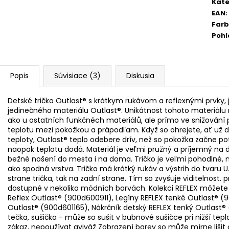
Kate
EAN
:
Far
Pohl
Popis
Súvisiace (3)
Diskusia
Detské tričko Outlast® s krátkym rukávom a reflexnými prvky,
jedinečného materiálu Outlast®. Unikátnost tohoto materiálu
ako u ostatních funkčnéch materiálů, ale prímo ve snižování po
teplotu mezi pokožkou a prápodľam. Když so ohrejete, ať už 
teploty, Outlast® teplo odebere drív, než so pokožka začne po
naopak teplotu dodá. Materiál je veľmi pružný a príjemný na dot
bežné nošení do mesta i na doma. Tričko je veľmi pohodlné, mo
ako spodná vrstva. Tričko má krátký rukáv a výstrih do tvaru U.
strane trička, tak na zadní strane. Tím so zvyšuje viditelnost.
dostupné v nekolika módních barvách. Kolekci REFLEX môžete
Reflex Outlast® (900d600911), Legíny REFLEX tenké Outlast® (
Outlast® (900d601165), Nákrčník detský REFLEX tenký Outlast® (
tečka, sušička - může so sušit v bubnové sušičce pri nižší tepl
zákaz, nepoužívat aviváž Zobrazení barev so může mírne lišit 