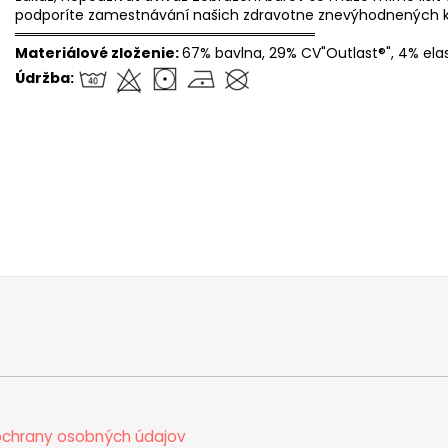
podporíte zamestnávání našich zdravotne znevýhodnených k
══════════════════════════════
Materiálové zloženie:
67% bavlna, 29% CV"Outlast®", 4% ela
Údržba:
chrany osobných údajov