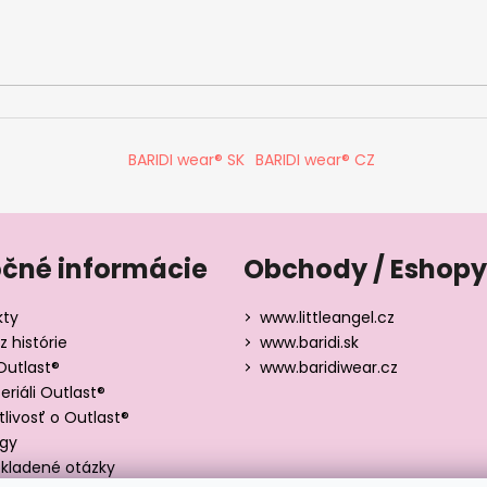
BARIDI wear® SK
BARIDI wear® CZ
očné informácie
Obchody / Eshopy
kty
www.littleangel.cz
z histórie
www.baridi.sk
Outlast®
www.baridiwear.cz
riáli Outlast®
tlivosť o Outlast®
ógy
kladené otázky