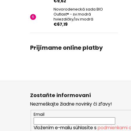
€9,62
Novorodenecká sada BIO
Outlast® - sv.modrá
hviezdičky/sv.modrá
€67,19
Prijímame online platby
Z
á
Zostaňte informovaní
p
Nezmeškajte žiadne novinky či zľavy!
ä
t
Email
i
Vložením e-mailu súhlasíte s
podmienkami o
e