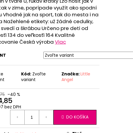
ih v tvare U, rukáv krátký Lzo nosit jak v
 tak v zime, poprípade využít ako spodní
u Vhodné jak na sport, tak do mesta i na
Nažehlené etikety: už žádné cedulky,
 svedí a škrábou Určeno pre deti od
sťi 134 do veľkosťi 164 Kvalitné
covanie Česká výroba
Viac
ANT
te
Kód:
Zvoľte
Značka:
Little
ant
variant
Angel
75
–40 %
4,85
07 bez DPH
otková
DO KOŠÍKA
: