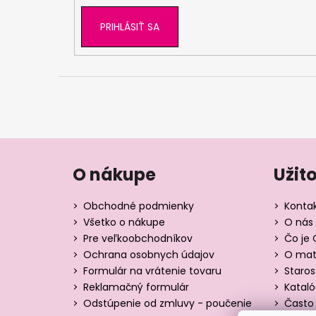
PRIHLÁSIŤ SA
O nákupe
Užit
Obchodné podmienky
Konta
Všetko o nákupe
O nás 
Pre veľkoobchodníkov
Čo je 
Ochrana osobnych údajov
O mate
Formulár na vrátenie tovaru
Staros
Reklamačný formulár
Katal
Odstúpenie od zmluvy - poučenie
Často 