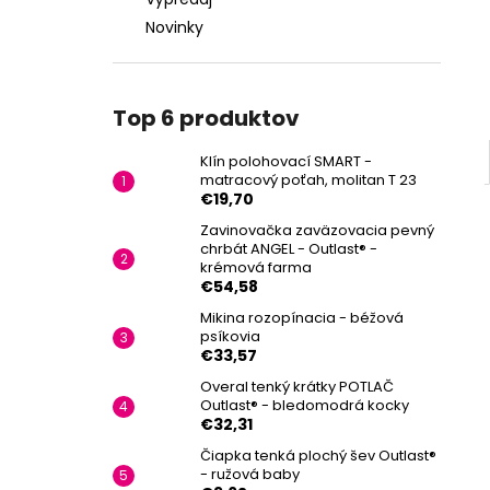
Novinky
Top 6 produktov
Klín polohovací SMART -
matracový poťah, molitan T 23
€19,70
Zavinovačka zaväzovacia pevný
chrbát ANGEL - Outlast® -
krémová farma
€54,58
Mikina rozopínacia - béžová
psíkovia
€33,57
Overal tenký krátky POTLAČ
Outlast® - bledomodrá kocky
€32,31
Čiapka tenká plochý šev Outlast®
- ružová baby