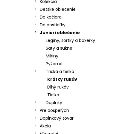
MATRACOVÝ POŤAH, MOLITAN T 23
Kolekcia
€19,70
Detské oblečenie
Do kočiara
Do postieľky
Juniori oblečenie
Legíny, šortky a boxerky
Šaty a sukne
Mikiny
Pyžamá
Tričká a tielka
Krátky rukáv
Dlhý rukáv
Tielka
Doplnky
Pre dospelých
Doplnkový tovar
Akcia
Výpredaj