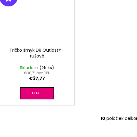
Tričko šmyk DR Outlast® -
ružová
Skladom
(>5 ks)
€30,71 bez DPH
€37,77
DETAIL
10
položiek celk
O
v
l