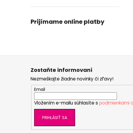
Prijímame online platby
Z
á
Zostaňte informovaní
p
Nezmeškajte žiadne novinky či zľavy!
ä
t
Email
i
Vložením e-mailu súhlasíte s
podmienkami o
e
PRIHLÁSIŤ SA