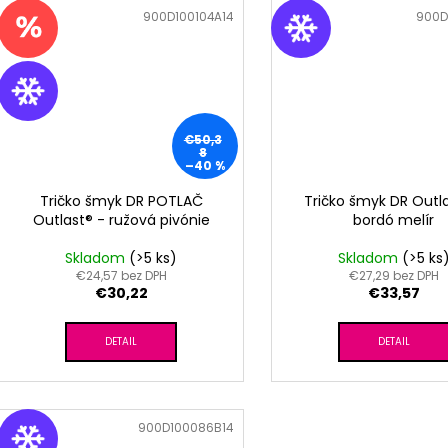
Kód:
900D100104A14
Kód:
900D
€50,3
8
–40 %
Tričko šmyk DR POTLAČ
Tričko šmyk DR Outla
Outlast® - ružová pivónie
bordó melír
Skladom
(>5 ks)
Skladom
(>5 ks
€24,57 bez DPH
€27,29 bez DPH
€30,22
€33,57
DETAIL
DETAIL
Kód:
900D100086B14