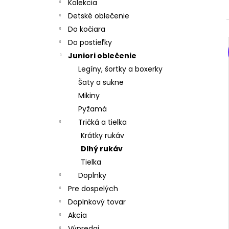
CHRBÁT ANGEL - OUTLAST® - KRÉMOVÁ
Kolekcia
FARMA
Detské oblečenie
€54,58
Do kočiara
Do postieľky
Juniori oblečenie
Legíny, šortky a boxerky
Šaty a sukne
Mikiny
Pyžamá
Tričká a tielka
Krátky rukáv
Dlhý rukáv
Tielka
Doplnky
Pre dospelých
Doplnkový tovar
Akcia
Výpredaj