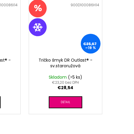
100086I14
Kód:
900D100086H14
€35,67
–19 %
st® -
Tričko šmyk DR Outlast® -
sv.staroružová
)
Skladom
(>5 ks)
€23,20 bez DPH
€28,54
DETAIL