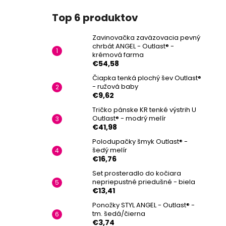
Top 6 produktov
Zavinovačka zaväzovacia pevný
chrbát ANGEL - Outlast® -
krémová farma
€54,58
Čiapka tenká plochý šev Outlast®
- ružová baby
€9,62
Tričko pánske KR tenké výstrih U
Outlast® - modrý melír
€41,98
Polodupačky šmyk Outlast® -
šedý melír
€16,76
Set prosteradlo do kočiara
nepriepustné priedušné - biela
€13,41
Ponožky STYL ANGEL - Outlast® -
tm. šedá/čierna
€3,74