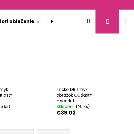
Hľadať
N
Prihláse
iori oblečenie
Pre dospelých
Doplnkový 
k
šmyk
Tričko DR šmyk
tlast®
obrázok Outlast®
á
- scarlet
>5 ks)
Skladom
(>5 ks)
€39,03
KR TENKÉ VÝSTRIH U