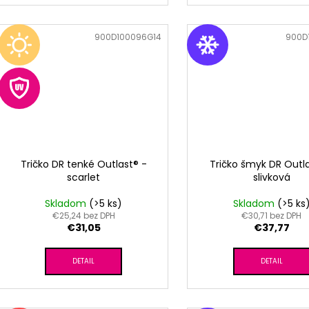
Kód:
900D100096G14
Kód:
900D
Tričko DR tenké Outlast® -
Tričko šmyk DR Outla
scarlet
slivková
Skladom
(>5 ks)
Skladom
(>5 ks
€25,24 bez DPH
€30,71 bez DPH
€31,05
€37,77
DETAIL
DETAIL