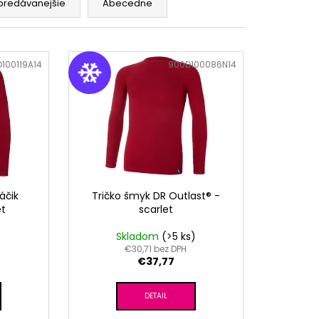
RÝ MELÍR
predávanejšie
Abecedne
100119A14
Kód:
900D100086N14
áčik
Tričko šmyk DR Outlast® -
et
scarlet
)
Skladom
(>5 ks)
€30,71 bez DPH
€37,77
DETAIL