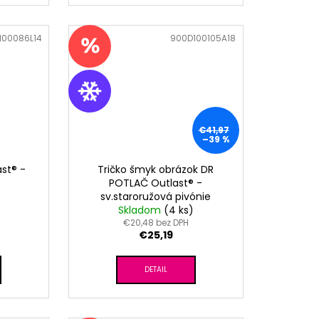
100086L14
Kód:
900D100105A18
€41,97
–39 %
st® -
Tričko šmyk obrázok DR
POTLAČ Outlast® -
sv.staroružová pivónie
)
Skladom
(4 ks)
€20,48 bez DPH
€25,19
DETAIL