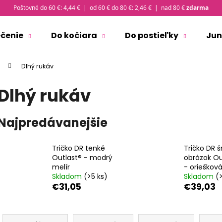
Poštovné do 60 €: 4,44 € | od 60 € do 80 €: 2,46 € | nad 80 €
zdarma
ečenie
Do kočiara
Do postieľky
Jun
Čo potrebujete nájsť?
Dlhý rukáv
Dlhý rukáv
HĽADAŤ
Najpredávanejšie
Odporúčame
Tričko DR tenké
Tričko DR 
Outlast® - modrý
obrázok Ou
melír
- orieškov
Skladom
(>5 ks)
Skladom
(
€31,05
€39,03
R
ČIAPKA TENKÁ PLOCHÝ ŠEV OUTLAST® -
TRIČKO PÁNSKE 