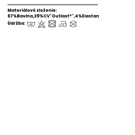
══════════════════════════════
Materiálové zloženie:
67%Bavlna,29%CV"Outlast®",4%Elastan
Údržba:
Legíny šmyk Outlast® -
Legíny šmyk Outlast® -
slivková
čierna
Skladom
(>5 ks)
Skladom
(>5 ks)
€27,29 bez DPH
€27,29 bez DPH
€33,57
€33,57
DETAIL
DETAIL