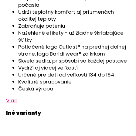
č
počasia
a
Udrží teplotný komfort aj pri zmenách
m
okolitej teploty
e
Zabraňuje poteniu
Nažehlené etikety - už žiadne škriabajúce
PONOŽKY
štítky
FROTÉ
Potlačené logo Outlast® na prednej dolnej
OUTLAST®
strane, logo Baridi wear® za krkom
-
RUŽOVÁ
Skvelo sedia, prispôsobí sa každej postave
Vydrží aj viacej veľkostí
€5,42
Určené pre deti od veľkosti 134 do 164
Kvalitné spracovanie
Česká výroba
Viac