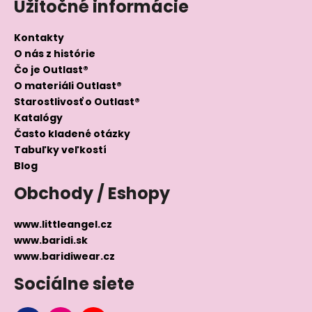
Užitočné informácie
Kontakty
O nás z histórie
Čo je Outlast®
O materiáli Outlast®
Starostlivosť o Outlast®
Katalógy
Často kladené otázky
Tabuľky veľkostí
Blog
Obchody / Eshopy
www.littleangel.cz
www.baridi.sk
www.baridiwear.cz
Sociálne siete