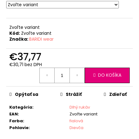
Zvoľte variant
Kód:
Zvoľte variant
Značka:
BARIDI wear
€37,77
€30,71 bez DPH
Jednotková
DO KOŠÍKA
cena:
Opýtať sa
Strážiť
Zdieľať
Kategória
:
Dlhý rukáv
EAN
:
Zvoľte variant
Farba
:
fialová
Pohlavie
:
Dievča