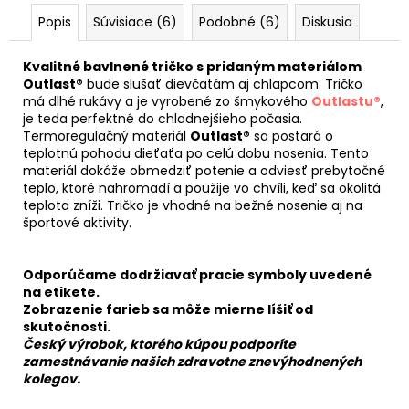
Popis
Súvisiace (6)
Podobné (6)
Diskusia
Kvalitné bavlnené tričko s pridaným materiálom
Outlast®
bude slušať dievčatám aj chlapcom. Tričko
má dlhé rukávy a je vyrobené zo šmykového
Outlastu®
,
je teda perfektné do chladnejšieho počasia.
Termoregulačný materiál
Outlast®
sa postará o
teplotnú pohodu dieťaťa po celú dobu nosenia. Tento
materiál dokáže obmedziť potenie a odviesť prebytočné
teplo, ktoré nahromadí a použije vo chvíli, keď sa okolitá
teplota zníži. Tričko je vhodné na bežné nosenie aj na
športové aktivity.
Odporúčame dodržiavať pracie symboly uvedené
na etikete.
Zobrazenie farieb sa môže mierne líšiť od
skutočnosti.
Český výrobok, ktorého kúpou podporíte
zamestnávanie našich zdravotne znevýhodnených
kolegov.