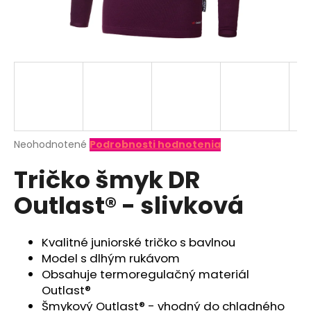
á
j
s
ť
?
Priemerné
Neohodnotené
Podrobnosti hodnotenia
hodnotenie
HĽADAŤ
Tričko šmyk DR
produktu
je
Outlast® - slivková
0,0
z
O
5
d
hviezdičiek.
Kvalitné juniorské tričko s bavlnou
p
Model s dlhým rukávom
o
Obsahuje termoregulačný materiál
r
Outlast®
ú
Šmykový Outlast® - vhodný do chladného