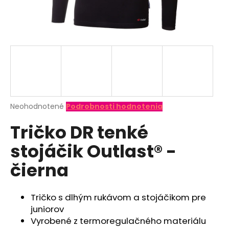
á
j
s
ť
?
Priemerné
Neohodnotené
Podrobnosti hodnotenia
hodnotenie
HĽADAŤ
Tričko DR tenké
produktu
je
stojáčik Outlast® -
0,0
z
O
čierna
5
d
hviezdičiek.
p
o
Tričko s dlhým rukávom a stojáčikom pre
r
juniorov
ú
Vyrobené z termoregulačného materiálu