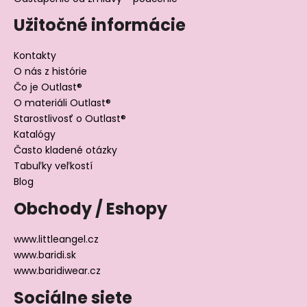
Užitočné informácie
Kontakty
O nás z histórie
Čo je Outlast®
O materiáli Outlast®
Starostlivosť o Outlast®
Katalógy
Často kladené otázky
Tabuľky veľkostí
Blog
Obchody / Eshopy
www.littleangel.cz
www.baridi.sk
www.baridiwear.cz
Sociálne siete