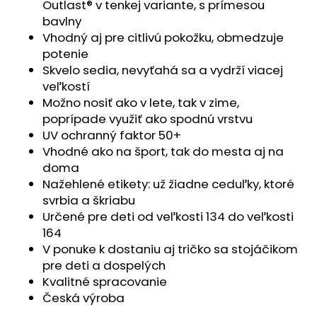
č
Outlast® v tenkej variante, s prímesou
a
bavlny
m
Vhodný aj pre citlivú pokožku, obmedzuje
e
potenie
Skvelo sedia, nevyťahá sa a vydrží viacej
veľkostí
SET
Možno nosiť ako v lete, tak v zime,
PROSTERADLO
DO
poprípade využiť ako spodnú vrstvu
KOČIARA
UV ochranný faktor 50+
NEPRIEPUSTNÉ
PRIEDUŠNÉ
Vhodné ako na šport, tak do mesta aj na
-
doma
BIELA
Nažehlené etikety: už žiadne ceduľky, ktoré
€13,41
svrbia a škriabu
Určené pre deti od veľkosti 134 do veľkosti
164
V ponuke k dostaniu aj tričko sa stojáčikom
pre deti a dospelých
Kvalitné spracovanie
Česká výroba