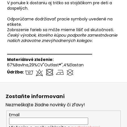
V ponuke k dostaniu aj tričko sa stojáčikom pre deti a
dospelých.
Odporúčame dodržiavať pracie symboly uvedené na
etikete.
Zobrazenie farieb sa môže mierne líšiť od skutočnosti.
Český výrobok, ktorého kúpou podporíte zamestnávanie
našich zdravotne znevýhodnených kolegov.
══════════════════════════════
Materiálové zloženie:
67%Bavlna,29%CV"Outlast®",4%Elastan
Údržba:
Z
á
Zostaňte informovaní
p
Nezmeškajte žiadne novinky či zľavy!
ä
t
Email
i