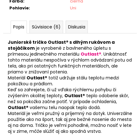
Farba
:
čierna
Pohlavie
:
Uni
Popis
Súvisiace (6)
Diskusia
Juniorské tričko Outlast® s dlhým rukávom a
stojáčikom
je vyrobené z bavlneného úpletu s
prímesou jedinečného materiálu
Outlast®
. Unikátnosť
tohto materiálu nespočíva v rýchlom odvádzaní potu od
tela, ako pri ostatných funkčných materiáloch, ale
priamo v znižovaní potenia.
Materiál
Outlast®
totiž udržuje stálu teplotu medzi
pokožkou a prádlom.
Keď sa zahrejete, či už vďaka rýchlemu pohybu či
zvýšením okolitej teploty,
Outlast®
teplo odoberie skôr,
než sa pokožka začne potiť. V prípade ochladenia,
Outlast®
vašemu telu naopak teplo dodá.
Materiál je veľmi pružný a príjemný na dotyk. Univerzálne
použitie ako na šport, tak aj pre bežné nosenie do mesta
aj na doma. Tričko je veľmi pohodlné, možno nosiť v lete
aj v zime, môže slúžiť aj ako spodná vrstva.