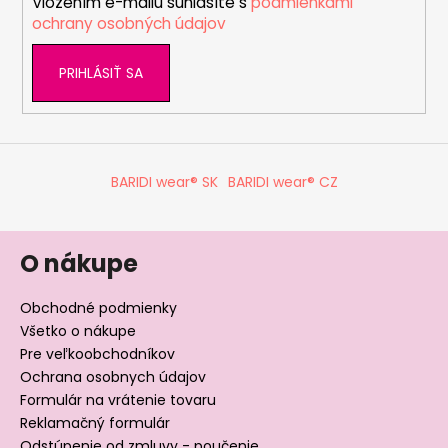
Vložením e-mailu súhlasíte s
podmienkami
e
ochrany osobných údajov
PRIHLÁSIŤ SA
BARIDI wear® SK
BARIDI wear® CZ
O nákupe
Obchodné podmienky
Všetko o nákupe
Pre veľkoobchodníkov
Ochrana osobnych údajov
Formulár na vrátenie tovaru
Reklamačný formulár
Odstúpenie od zmluvy - poučenie