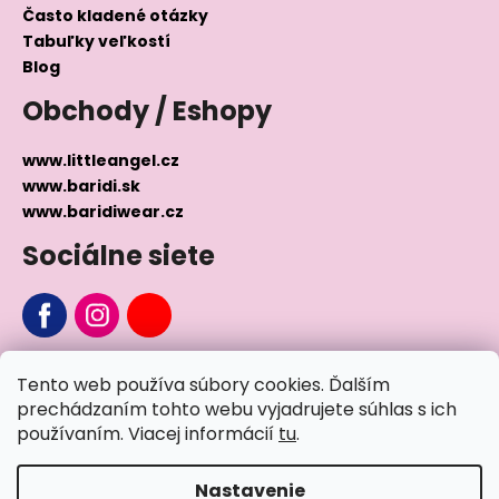
Často kladené otázky
Tabuľky veľkostí
Blog
Obchody / Eshopy
www.littleangel.cz
www.baridi.sk
www.baridiwear.cz
Sociálne siete
Chcete sa nás na niečo opýtať?
Tento web používa súbory cookies. Ďalším
prechádzaním tohto webu vyjadrujete súhlas s ich
Napíšte nám
používaním. Viacej informácií
tu
.
Nastavenie