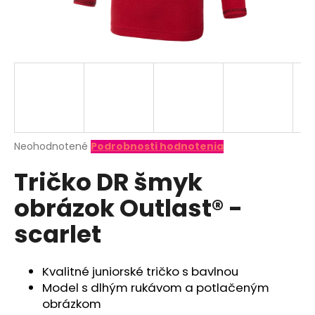
á
j
s
ť
?
Priemerné
Neohodnotené
Podrobnosti hodnotenia
hodnotenie
HĽADAŤ
Tričko DR šmyk
produktu
je
obrázok Outlast® -
0,0
z
O
scarlet
5
d
hviezdičiek.
p
o
Kvalitné juniorské tričko s bavlnou
r
Model s dlhým rukávom a potlačeným
ú
obrázkom