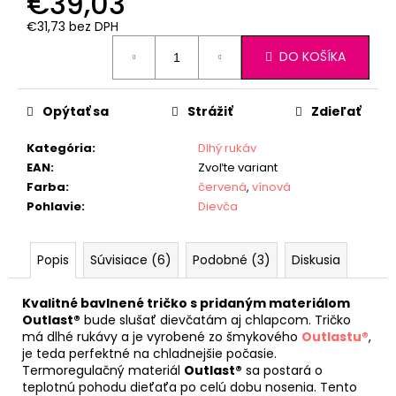
€39,03
€31,73 bez DPH
Jednotková
DO KOŠÍKA
cena:
Opýtať sa
Strážiť
Zdieľať
Kategória
:
Dlhý rukáv
EAN
:
Zvoľte variant
Farba
:
červená
,
vínová
Pohlavie
:
Dievča
Popis
Súvisiace (6)
Podobné (3)
Diskusia
Kvalitné bavlnené tričko s pridaným materiálom
Outlast®
bude slušať dievčatám aj chlapcom. Tričko
má dlhé rukávy a je vyrobené zo šmykového
Outlastu®
,
je teda perfektné na chladnejšie počasie.
Termoregulačný materiál
Outlast®
sa postará o
teplotnú pohodu dieťaťa po celú dobu nosenia. Tento