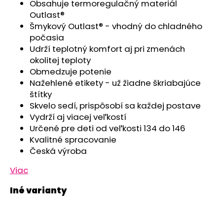
č
Obsahuje termoregulačný materiál
a
Outlast®
m
Šmykový Outlast® - vhodný do chladného
e
počasia
Udrží teplotný komfort aj pri zmenách
okolitej teploty
TRIČKO
Obmedzuje potenie
PÁNSKE
KR
Nažehlené etikety - už žiadne škriabajúce
TENKÉ
štítky
VÝSTRIH
U
Skvelo sedí, prispôsobí sa každej postave
OUTLAST®
Vydrží aj viacej veľkostí
-
Určené pre deti od veľkosti 134 do 146
MODRÝ
MELÍR
Kvalitné spracovanie
Česká výroba
€41,98
Viac