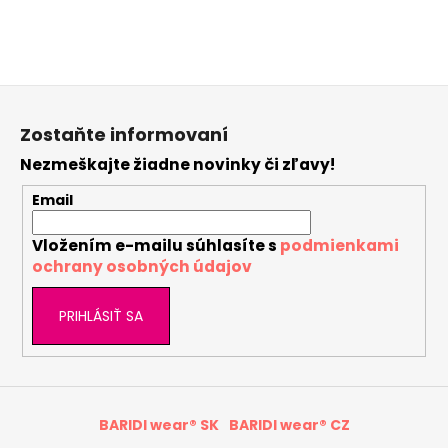
Len registrovaní používatelia môžu pridávať
príspevky. Prosím
prihláste sa
alebo sa
zaregistrujte
.
Z
á
Zostaňte informovaní
p
Nezmeškajte žiadne novinky či zľavy!
ä
t
Email
i
Vložením e-mailu súhlasíte s
podmienkami
e
ochrany osobných údajov
PRIHLÁSIŤ SA
BARIDI wear® SK
BARIDI wear® CZ