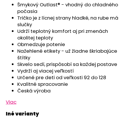
č
Šmykový Outlast® - vhodný do chladného
a
počasia
m
Tričko je z lícnej strany hladké, na rube má
e
slučky
Udrží teplotný komfort aj pri zmenách
TEPLÁKY
okolitej teploty
ŠMYK
Obmedzuje potenie
OUTLAST®
Nažehlené etikety - už žiadne škriabajúce
-
TM.ŠEDÝ
štítky
MELÍR
Skvelo sedí, prispôsobí sa každej postave
€25,17
Vydrží aj viacej veľkostí
Určené pre deti od veľkosti 92 do 128
Kvalitné spracovanie
Česká výroba
Viac