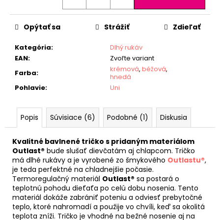
Opýtať sa
Strážiť
Zdieľať
Kategória
:
Dlhý rukáv
EAN
:
Zvoľte variant
krémová
,
béžová
,
Farba
:
hnedá
Pohlavie
:
Uni
Popis
Súvisiace (6)
Podobné (1)
Diskusia
Kvalitné bavlnené tričko s pridaným materiálom
Outlast®
bude slušať dievčatám aj chlapcom. Tričko
má dlhé rukávy a je vyrobené zo šmykového
Outlastu®
,
je teda perfektné na chladnejšie počasie.
Termoregulačný materiál
Outlast®
sa postará o
teplotnú pohodu dieťaťa po celú dobu nosenia. Tento
materiál dokáže zabrániť poteniu a odviesť prebytočné
teplo, ktoré nahromadí a použije vo chvíli, keď sa okolitá
teplota zníži. Tričko je vhodné na bežné nosenie aj na