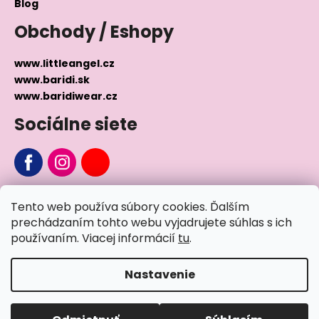
Blog
Obchody / Eshopy
www.littleangel.cz
www.baridi.sk
www.baridiwear.cz
Sociálne siete
Chcete sa nás na niečo opýtať?
Tento web používa súbory cookies. Ďalším
prechádzaním tohto webu vyjadrujete súhlas s ich
Napíšte nám
používaním. Viacej informácií
tu
.
Nastavenie
Vytvoril Shoptet
Copyright 2026
Little Angel®
. Všetky práva