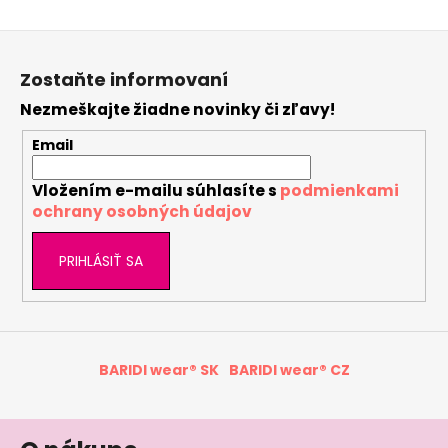
Z
á
Zostaňte informovaní
p
Nezmeškajte žiadne novinky či zľavy!
ä
t
Email
i
Vložením e-mailu súhlasíte s
podmienkami
e
ochrany osobných údajov
PRIHLÁSIŤ SA
BARIDI wear® SK
BARIDI wear® CZ