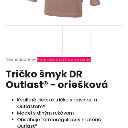
á
j
s
ť
?
Priemerné
Neohodnotené
Podrobnosti hodnotenia
hodnotenie
HĽADAŤ
Tričko šmyk DR
produktu
je
Outlast® - oriešková
0,0
z
O
5
d
hviezdičiek.
Kvalitné detské tričko s bavlnou a
p
Outlastom®
o
Model s dlhým rukávom
r
Obsahuje termoregulačný materiál
ú
Outlast®