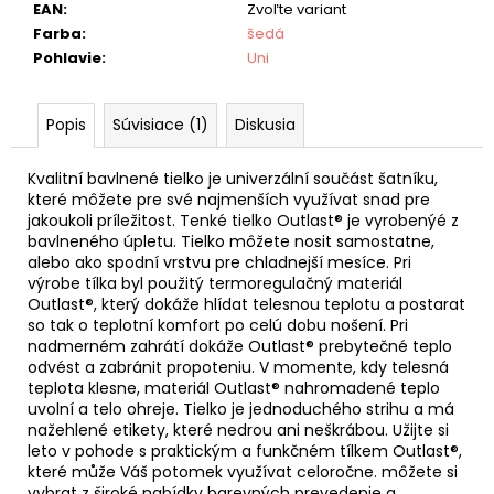
EAN
:
Zvoľte variant
Farba
:
šedá
Pohlavie
:
Uni
Popis
Súvisiace (1)
Diskusia
Kvalitní bavlnené tielko je univerzální součást šatníku,
které môžete pre své najmenších využívat snad pre
jakoukoli príležitost. Tenké tielko Outlast® je vyrobenýé z
bavlneného úpletu. Tielko môžete nosit samostatne,
alebo ako spodní vrstvu pre chladnejší mesíce. Pri
výrobe tílka byl použitý termoregulačný materiál
Outlast®, který dokáže hlídat telesnou teplotu a postarat
so tak o teplotní komfort po celú dobu nošení. Pri
nadmerném zahrátí dokáže Outlast® prebytečné teplo
odvést a zabránit propoteniu. V momente, kdy telesná
teplota klesne, materiál Outlast® nahromadené teplo
uvolní a telo ohreje. Tielko je jednoduchého strihu a má
nažehlené etikety, které nedrou ani neškrábou. Užijte si
leto v pohode s praktickým a funkčném tílkem Outlast®,
které může Váš potomek využívat celoročne. môžete si
vybrat z široké nabídky barevných prevedenie a