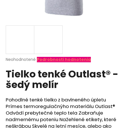
á
j
s
ť
?
Priemerné
Neohodnotené
Podrobnosti hodnotenia
hodnotenie
HĽADAŤ
Tielko tenké Outlast® -
produktu
je
šedý melír
0,0
z
O
5
d
hviezdičiek.
Pohodlné tenké tielko z bavlneného úpletu
p
Prímes termoregulačnýho materiálu Outlast®
o
Odvádí prebytečné teplo tela Zabraňuje
r
nadmernému poteniu Nažehlené etikety, které
ú
neškrábou Skvelé na letní mesíce, alebo ako