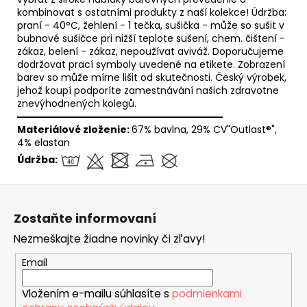
kombinovat s ostatními produkty z naší kolekce! Údržba:
praní - 40°C, žehlení - 1 tečka, sušička - může so sušit v
bubnové sušičce pri nižší teplote sušení, chem. čištení -
zákaz, belení - zákaz, nepoužívat aviváž. Doporučujeme
dodržovat prací symboly uvedené na etikete. Zobrazení
barev so může mírne lišit od skutečnosti. Český výrobek,
jehož koupí podporíte zamestnávání našich zdravotne
znevýhodnených kolegů.
══════════════════════════════
Materiálové zloženie:
67% bavlna, 29% CV"Outlast®",
4% elastan
Údržba:
Z
á
Zostaňte informovaní
p
Nezmeškajte žiadne novinky či zľavy!
ä
t
Email
i
Vložením e-mailu súhlasíte s
podmienkami
e