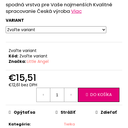
č
spodná vrstva pre Vaše najmenších Kvalitné
a
spracovanie Česká výroba
Viac
m
e
VARIANT
ZAVINOVAČKA
ZAVÄZOVACIA
PEVNÝ
Zvoľte variant
CHRBÁT
ANGEL
Kód:
Zvoľte variant
-
Značka:
Little Angel
OUTLAST®
-
€15,51
KRÉMOVÁ
FARMA
€12,61 bez DPH
€54,58
Jednotková
DO KOŠÍKA
cena:
Opýtať sa
Strážiť
Zdieľať
Kategória
:
Tielka