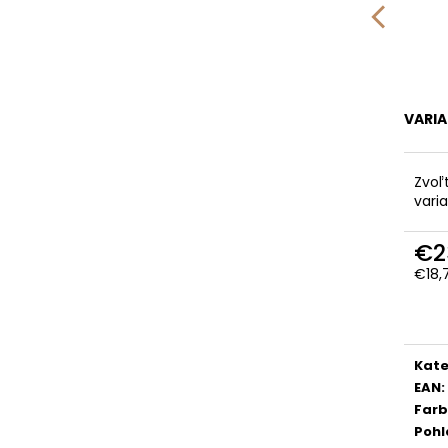
VARI
Zvoľ
vari
€2
€18,
Jedn
cena
Kate
EAN
:
Far
Pohl