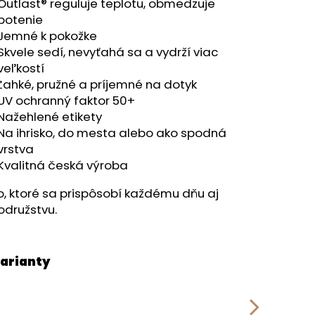
RÝ MELÍR
Outlast® reguluje teplotu, obmedzuje
potenie
Jemné k pokožke
Skvele sedí, nevyťahá sa a vydrží viac
veľkostí
Ľahké, pružné a príjemné na dotyk
UV ochranný faktor 50+
Nažehlené etikety
Na ihrisko, do mesta alebo ako spodná
vrstva
Kvalitná česká výroba
o, ktoré sa prispôsobí každému dňu aj
odružstvu.