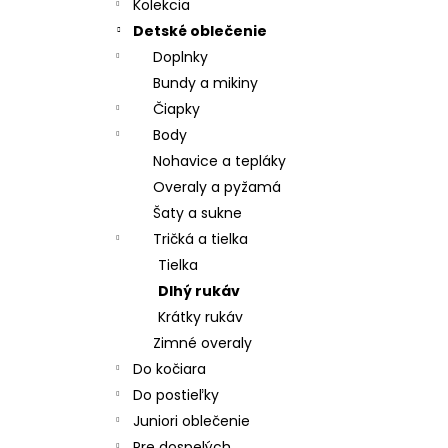
CHRBÁT ANGEL - OUTLAST® - KRÉMOVÁ
Kolekcia
FARMA
Detské oblečenie
€54,58
Doplnky
Bundy a mikiny
Čiapky
Body
Nohavice a tepláky
Overaly a pyžamá
Šaty a sukne
Tričká a tielka
Tielka
Dlhý rukáv
Krátky rukáv
Zimné overaly
Do kočiara
Do postieľky
Juniori oblečenie
Pre dospelých