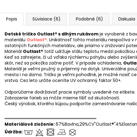
Popis
Súvisiace (6)
Podobné (6)
Diskusia
Detské tričko Outlast® s dlhým rukávom
je vyrobené z ba
materiálu
Outlast®
. Unikátnosť tohto materiálu nespočíva v 
ostatných funkčných materiálov, ale priamo v znižovaní poten
Materiál
Outlast®
totiž udržuje stálu teplotu medzi pokožkou a
Keď sa zahrejete, či už vďaka rýchlemu pohybu alebo zvýšením
skôr, než sa pokožka začne potiť. V prípade ochladenia,
Outla
Materiál je veľmi pružný a príjemný na dotyk. Univerzálne použ
mesta i na doma. Tričko je veľmi pohodlné, je možné nosiť cez
vrstva. Cez leto určite oceníte UV ochranný faktor 50+.
Odporúčame dodržiavať pracie symboly uvedené na etikete.
Zobrazenie farieb sa môže mierne líšiť od skutočnosti.
Český výrobok, ktorého kúpou podporíte zamestnávanie naši
══════════════════════════════
Materiálové zloženie:
67%Bavlna,29%CV"Outlast®"4%Elasta
Údržba: