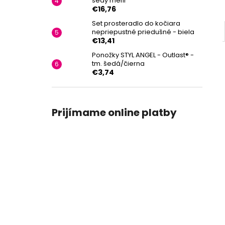
šedý melír
€16,76
Set prosteradlo do kočiara
nepriepustné priedušné - biela
€13,41
Ponožky STYL ANGEL - Outlast® -
tm. šedá/čierna
€3,74
Prijímame online platby