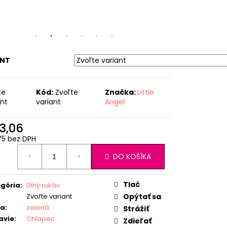
ANT
te
Kód:
Zvoľte
Značka:
Little
ant
variant
Angel
3,06
75 bez DPH
otková
DO KOŠÍKA
:
Tlač
gória
:
Dlhý rukáv
Zvoľte variant
Opýtať sa
ba
:
zelená
Strážiť
avie
:
Chlapec
Zdieľať