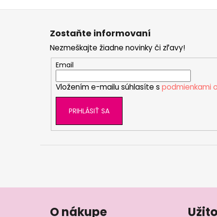
Z
á
Zostaňte informovaní
p
Nezmeškajte žiadne novinky či zľavy!
ä
t
Email
i
Vložením e-mailu súhlasíte s
podmienkami o
e
PRIHLÁSIŤ SA
O nákupe
Užit