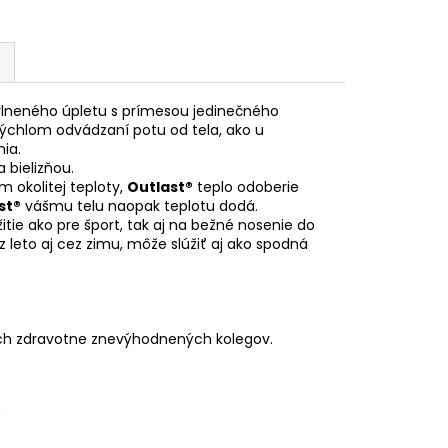
vlneného úpletu s prímesou jedinečného
rýchlom odvádzaní potu od tela, ako u
ia.
 bielizňou.
 okolitej teploty,
Outlast®
teplo odoberie
st®
vášmu telu naopak teplotu dodá.
itie ako pre šport, tak aj na bežné nosenie do
 leto aj cez zimu, môže slúžiť aj ako spodná
ch zdravotne znevýhodnených kolegov.
n