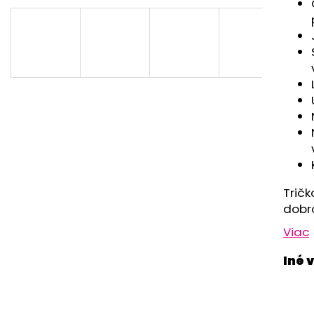
RUŽOVÁ BABY
OUTLAST® - MOD
€9,62
€41,98
Tričk
dobr
Viac