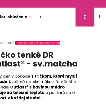
Hľadať
N
Prihláse
iori oblečenie
Pre dospelých
Doplnkový 
k
erné
dnotené
Podrobnosti hodnotenia
tenie
ičko tenké DR
ktu
tlast® - sv.matcha
ičiek.
ý deň v pohode
s tričkom, ktoré myslí
edu
. Kvalitné detské tričko z funkčného
riálu
Outlast® s bavlnou múdro
uje na telesnú teplotu
a postará sa o
rt v každej situácii
.
KR TENKÉ VÝSTRIH U