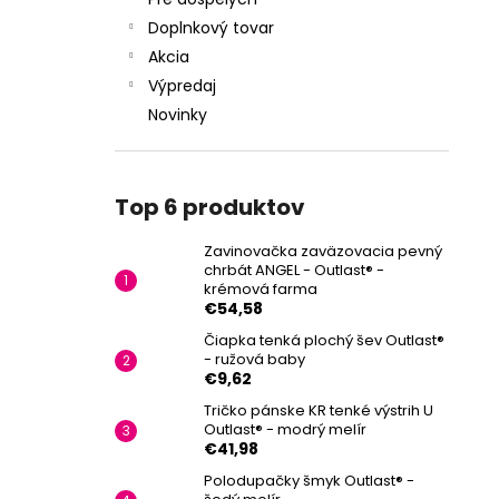
Doplnkový tovar
Akcia
Výpredaj
Novinky
Top 6 produktov
Zavinovačka zaväzovacia pevný
chrbát ANGEL - Outlast® -
krémová farma
€54,58
Čiapka tenká plochý šev Outlast®
- ružová baby
€9,62
Tričko pánske KR tenké výstrih U
Outlast® - modrý melír
€41,98
Polodupačky šmyk Outlast® -