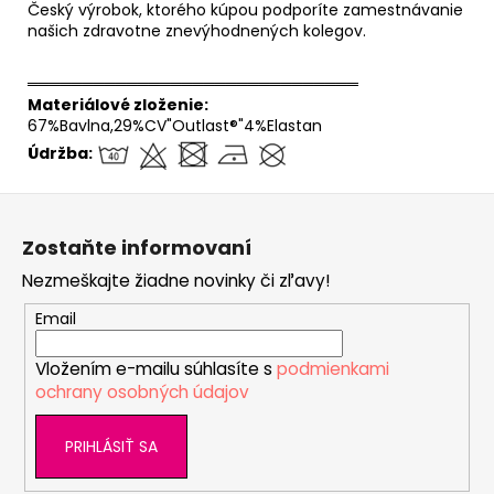
Český výrobok, ktorého kúpou podporíte zamestnávanie
našich zdravotne znevýhodnených kolegov.
══════════════════════════════
Materiálové zloženie:
67%Bavlna,29%CV"Outlast®"4%Elastan
Údržba:
Z
á
Zostaňte informovaní
p
Nezmeškajte žiadne novinky či zľavy!
ä
t
Email
i
Vložením e-mailu súhlasíte s
podmienkami
e
ochrany osobných údajov
PRIHLÁSIŤ SA