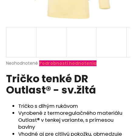
á
j
s
ť
?
Priemerné
Neohodnotené
Podrobnosti hodnotenia
hodnotenie
HĽADAŤ
Tričko tenké DR
produktu
je
Outlast® - sv.žltá
0,0
z
O
5
d
hviezdičiek.
Tričko s dlhým rukávom
p
Vyrobené z termoregulačného materiálu
o
Outlast® v tenkej variante, s prímesou
r
bavlny
ú
Vhodné aj pre citlivú pokožku, obmedzuje