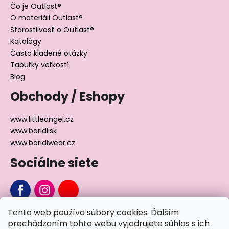
Čo je Outlast®
O materiáli Outlast®
Starostlivosť o Outlast®
Katalógy
Často kladené otázky
Tabuľky veľkostí
Blog
Obchody / Eshopy
www.littleangel.cz
www.baridi.sk
www.baridiwear.cz
Sociálne siete
Tento web používa súbory cookies. Ďalším
Chcete sa nás na niečo opýtať?
prechádzaním tohto webu vyjadrujete súhlas s ich