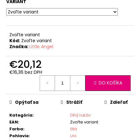
VARIANT
Zvoľte variant
Kód:
Zvoľte variant
Značka:
Little Angel
€20,12
€16,36 bez DPH
Jednotková
DO KOŠÍKA
cena:
Opýtať sa
Strážiť
Zdieľať
Kategória
:
Dlhý rukáv
EAN
:
Zvoľte variant
Farba
:
žltá
Pohlavie
:
Uni