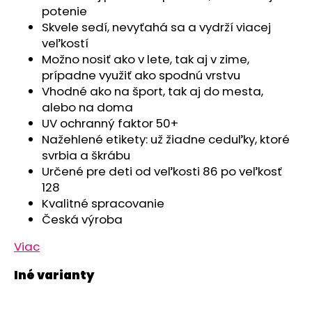
č
potenie
a
Skvele sedí, nevyťahá sa a vydrží viacej
m
veľkostí
e
Možno nosiť ako v lete, tak aj v zime,
prípadne využiť ako spodnú vrstvu
SET
Vhodné ako na šport, tak aj do mesta,
PROSTERADLO
alebo na doma
DO
UV ochranný faktor 50+
KOČIARA
NEPRIEPUSTNÉ
Nažehlené etikety: už žiadne ceduľky, ktoré
PRIEDUŠNÉ
svrbia a škrábu
-
Určené pre deti od veľkosti 86 po veľkosť
BIELA
128
€13,41
Kvalitné spracovanie
Česká výroba
Viac