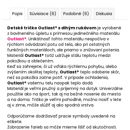
Popis
Súvisiace (6)
Podobné (6)
Diskusia
Detské tričko Outlast® s dlhým rukávom
je vyrobené
z bavlneného úpletu s prímesou jedinečného materiálu
Outlast®
. Unikátnosť tohto materiálu nespočíva v
rýchlom odvádzaní potu od tela, ako pri ostatných
funkčných materiáloch, ale priamo v znižovaní potenia.
Materiál
Outlast®
totiž udržuje stálu teplotu medzi
pokožkou a oblečením.
Keď sa zahrejete, či už vďaka rýchlemu pohybu, alebo
zvýšením okolitej teploty,
Outlast®
teplo odoberie skôr,
než sa pokožka začne potiť. V prípade ochladenia,
Outlast®
vašemu telu naopak teplo dodá.
Materiál je veľmi pružný a príjemný na dotyk. Univerzálne
použitie ako na šport, tak aj na bežné nosenie do mesta
a na doma. Tričko je veľmi pohodlné, možno nosiť v lete
aj v zime, môže slúžiť aj ako spodná vrstva.
Odporúčame dodržiavať pracie symboly uvedené na
etikete.
Zobrazenie farieb sa môže mierne líšiť od skutočnosti.