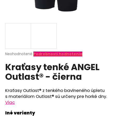
á
j
s
ť
?
Priemerné
Neohodnotené
Podrobnosti hodnotenia
hodnotenie
HĽADAŤ
Kraťasy tenké ANGEL
produktu
je
Outlast® - čierna
0,0
z
O
5
d
hviezdičiek.
Kraťasy Outlast® z tenkého bavlneného úpletu
p
s materiálom Outlast® sú určeny pre horké dny.
o
Viac
r
ú