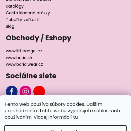
Katalógy
Často kladené otázky
Tabuľky veľkostí
Blog
Obchody / Eshopy
www.littleangel.cz
www.baridi.sk
www.baridiwear.cz
Sociálne siete
Tento web používa súbory cookies. Ďalším
Chcete sa nás na niečo opýtať?
prechádzaním tohto webu vyjadrujete súhlas s ich
používaním. Viacej informácií
tu
.
Napíšte nám