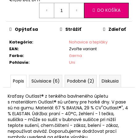
Jednotková
DO KOŠÍKA
cena:
Opýtať sa
Strážiť
Zdieľať
Kategória
:
Nohavice a tepláky
EAN
:
Zvoľte variant
Farba
:
čierna
Pohlavie
:
Uni
Popis
Súvisiace (6)
Podobné (2)
Diskusia
Kraťasy Outlast® z tenkého bavlneného úpletu
s materiálom Outlast® sú určeny pre horké dny. V pase
sú na gumu. Materiál: 67 % BAVLNA, 29 % CV"Outlast®", 4
% ELASTAN. Údržba: praní - 40°C, žehlení - 1 tečka,
sušička - může so sušit v bubnové sušičce pri nižší
teplote sušení, chem.čištení - zákaz, belení - zákaz,
nepoužívat aviváž. Doporučujeme dodržovat prací
symboly uvedené na etikete výrobku.