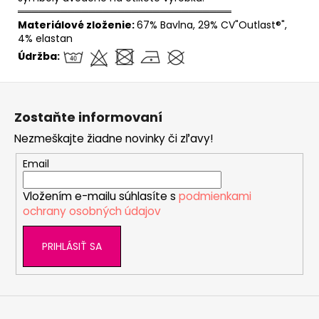
══════════════════════════════
Materiálové zloženie:
67% Bavlna, 29% CV"Outlast®",
4% elastan
Údržba:
Z
á
Zostaňte informovaní
p
Nezmeškajte žiadne novinky či zľavy!
ä
t
Email
i
Vložením e-mailu súhlasíte s
podmienkami
e
ochrany osobných údajov
PRIHLÁSIŤ SA