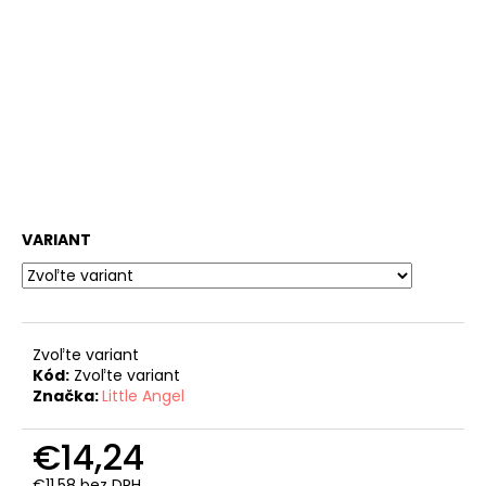
č
a
m
e
LEGÍNY
DÁMSKE
REFLEX
ŠMYK
OUTLAST®
-
VARIANT
ČIERNA
€32,57
Pôvodne:
€40,71
Zvoľte variant
Kód:
Zvoľte variant
Značka:
Little Angel
€14,24
€11,58 bez DPH