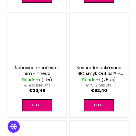
Nohavice menčester
Novorodenecká sada
lem - hnedá
BIO šmyk Outlast® -
biela hnedý
Skladom
(1 ks)
Skladom
(>5 ks)
tuleň/oriešková
€19,10 bez DPH
€75,12 bez DPH
€23,49
€92,40
DETAIL
DETAIL