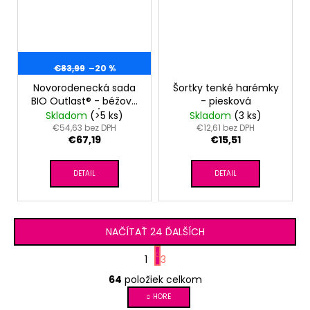
€83,99
–20 %
Novorodenecká sada
Šortky tenké harémky
BIO Outlast® - béžová
- piesková
hviezdičky/biela
Skladom
(>5 ks)
Skladom
(3 ks)
€54,63 bez DPH
€12,61 bez DPH
€67,19
€15,51
DETAIL
DETAIL
NAČÍTAŤ 24 ĎALŠÍCH
S
1
3
t
O
r
64
položiek celkom
v
á
l
HORE
n