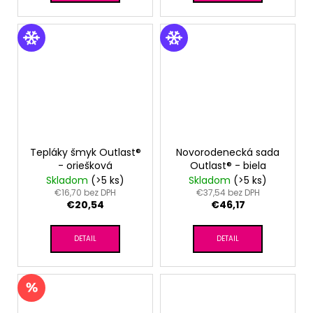
Tepláky šmyk Outlast®
Novorodenecká sada
- oriešková
Outlast® - biela
Skladom
(>5 ks)
Skladom
(>5 ks)
€16,70 bez DPH
€37,54 bez DPH
€20,54
€46,17
DETAIL
DETAIL