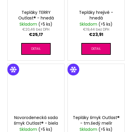
Tepláky TERRY
Tepláky hrejivé -
Outlast® - hnedá
hnedá
Skladom
(>5 ks)
Skladom
(>5 ks)
€20,46 bez DPH
€19,44 bez DPH
€25,17
€23,91
DETAIL
DETAIL
Novorodenecká sada
Tepláky šmyk Outlast®
šmyk Outlast® - biela
- tm.šedý melír
Skladom
(>5 ks)
Skladom
(>5 ks)