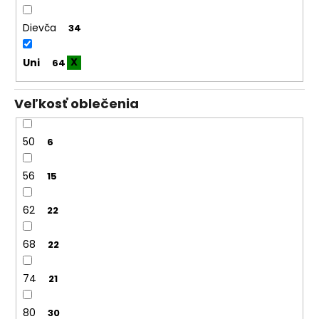
Dievča
34
Uni
64
Veľkosť oblečenia
50
6
56
15
62
22
68
22
74
21
80
30