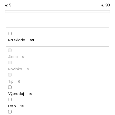
č
o
€
5
€
93
a
d
m
u
e
k
t
POLODUPAČKY
o
ŠMYK
Na sklade
63
OUTLAST®
v
-
ŠEDÝ
MELÍR
Akcia
0
€16,76
Novinka
0
Tip
0
Výpredaj
14
Leto
18