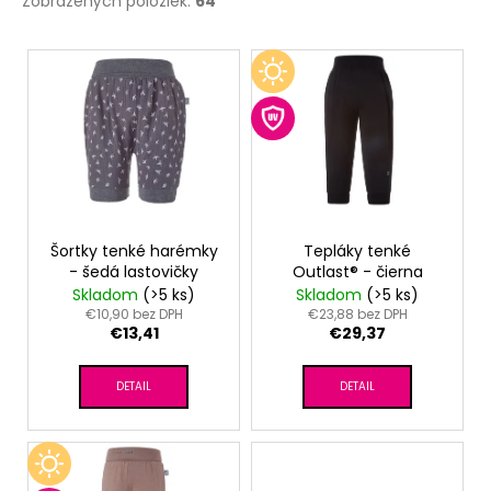
Zobrazených položiek:
64
V
ý
p
i
s
p
r
o
Šortky tenké harémky
Tepláky tenké
- šedá lastovičky
Outlast® - čierna
d
Skladom
(>5 ks)
Skladom
(>5 ks)
u
€10,90 bez DPH
€23,88 bez DPH
€13,41
€29,37
k
t
DETAIL
DETAIL
o
v