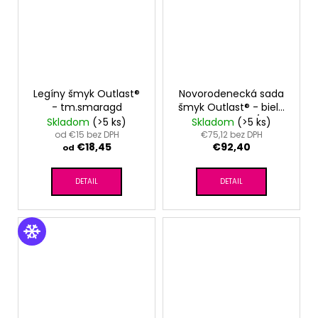
Legíny šmyk Outlast®
Novorodenecká sada
- tm.smaragd
šmyk Outlast® - biela
sv.hnedé kvety/latté
Skladom
(>5 ks)
Skladom
(>5 ks)
od €15 bez DPH
€75,12 bez DPH
€18,45
€92,40
od
DETAIL
DETAIL