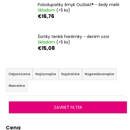
Polodupačky šmyk Outlast® - šedý melír
á
Skladom
(>5 ks)
j
€16,76
s
ť
?
Šortky tenké harémky - denim vzor
Skladom
(>5 ks)
€15,08
R
HĽADAŤ
a
Odporúčame
Najlacnejšie
Najdrahšie
Najpredávanejšie
d
Abecedne
e
O
n
d
i
p
ZAVRIEŤ FILTER
o
e
r
p
ú
r
Cena