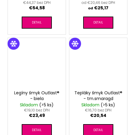
€44,37 bez DPH
od €20,46 bez DPH
€54,58
€25,17
od
DETAIL
DETAIL
Legíny šmyk Outlast®
Tepláky šmyk Outlast®
- biela
- tm.smaragd
Skladom
(>5 ks)
Skladom
(>5 ks)
€19,10 bez DPH
€16,70 bez DPH
€23,49
€20,54
DETAIL
DETAIL