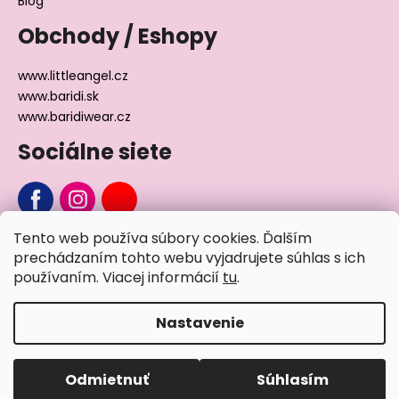
Blog
Obchody / Eshopy
www.littleangel.cz
www.baridi.sk
www.baridiwear.cz
Sociálne siete
Tento web používa súbory cookies. Ďalším
Chcete sa nás na niečo opýtať?
prechádzaním tohto webu vyjadrujete súhlas s ich
používaním. Viacej informácií
tu
.
Napíšte nám
Nastavenie
Vytvoril Shoptet
Odmietnuť
Súhlasím
Copyright 2026
Little Angel®
. Všetky práva vyhradené.