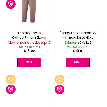
Tepláky tenké
Šortky tenké harémky
Outlast® - oriešková
- hnedá lastovičky
Momentálne nedostupné
Skladom
(>5 ks)
€14,65 bez DPH
€10,90 bez DPH
€18,02
€13,41
DETAIL
DETAIL