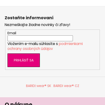
á
k
d
o
Z
v
a
á
a
c
Zostaňte informovaní
p
n
i
i
Nezmeškajte žiadne novinky či zľavy!
ä
e
e
p
t
Email
r
i
v
Vložením e-mailu súhlasíte s
podmienkami
e
k
ochrany osobných údajov
y
v
PRIHLÁSIŤ SA
ý
p
i
s
u
BARIDI wear® SK
BARIDI wear® CZ
O nákupe