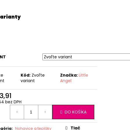
ANT
te
Kód:
Zvoľte
Značka:
Little
ant
variant
Angel
3,91
44 bez DPH
otková
DO KOŠÍKA
:
Tlač
gória
:
Nohavice a tepláky