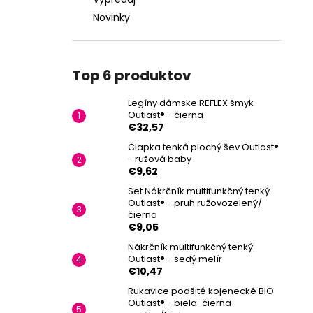
Novinky
Top 6 produktov
Legíny dámske REFLEX šmyk
Outlast® - čierna
€32,57
Čiapka tenká plochý šev Outlast®
- ružová baby
€9,62
Set Nákrčník multifunkčný tenký
Outlast® - pruh ružovozelený/
čierna
€9,05
Nákrčník multifunkčný tenký
Outlast® - šedý melír
€10,47
Rukavice podšité kojenecké BIO
Outlast® - biela-čierna