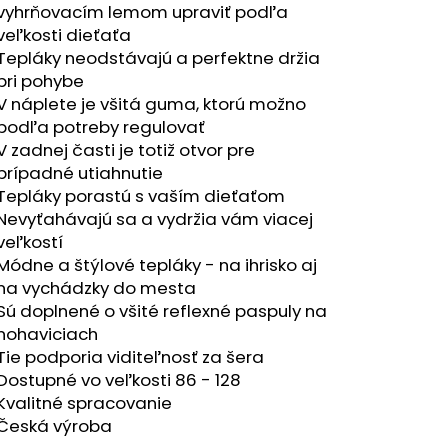
UH RUŽOVOZELENÝ/
vyhrňovacím lemom upraviť podľa
veľkosti dieťaťa
Tepláky neodstávajú a perfektne držia
8
pri pohybe
V náplete je všitá guma, ktorú možno
podľa potreby regulovať
V zadnej časti je totiž otvor pre
prípadné utiahnutie
Tepláky porastú s vaším dieťaťom
Nevyťahávajú sa a vydržia vám viacej
veľkostí
Módne a štýlové tepláky - na ihrisko aj
na vychádzky do mesta
Sú doplnené o všité reflexné paspuly na
nohaviciach
Tie podporia viditeľnosť za šera
Dostupné vo veľkosti 86 - 128
Kvalitné spracovanie
Česká výroba