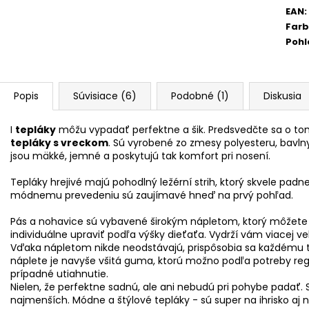
EAN
:
Far
Pohl
Popis
Súvisiace (6)
Podobné (1)
Diskusia
I
tepláky
môžu vypadať perfektne a šik. Predsvedčte sa o tom
tepláky s vreckom
. Sú vyrobené zo zmesy polyesteru, bavln
jsou mäkké, jemné a poskytujú tak komfort pri nosení.
Tepláky hrejivé majú pohodlný ležérní strih, ktorý skvele pa
módnemu prevedeniu sú zaujímavé hneď na prvý pohľad.
Pás a nohavice sú vybavené širokým nápletom, ktorý môžet
individuálne upraviť podľa výšky dieťaťa. Vydrží vám viacej veľ
Vďaka nápletom nikde neodstávajú, prispôsobia sa každému te
náplete je navyše všitá guma, ktorú možno podľa potreby regul
prípadné utiahnutie.
Nielen, že perfektne sadnú, ale ani nebudú pri pohybe padať.
najmenších. Módne a štýlové tepláky - sú super na ihrisko aj