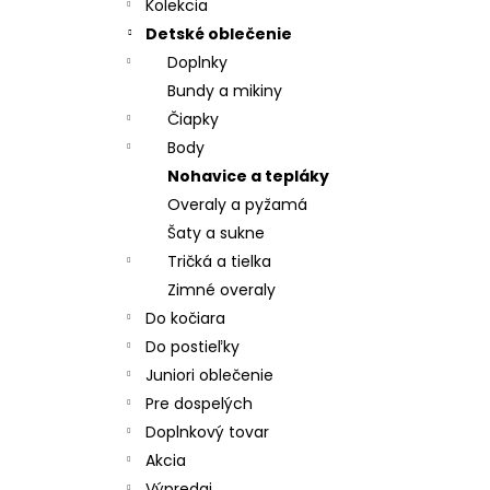
- ČIERNA
Kolekcia
€32,57
Detské oblečenie
Pôvodne:
€40,71
Doplnky
Bundy a mikiny
Čiapky
Body
Nohavice a tepláky
Overaly a pyžamá
Šaty a sukne
Tričká a tielka
Zimné overaly
Do kočiara
Do postieľky
Juniori oblečenie
Pre dospelých
Doplnkový tovar
Akcia
Výpredaj