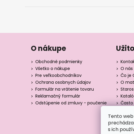
O nákupe
Užit
Obchodné podmienky
Konta
Všetko o nákupe
O nás 
Pre veľkoobchodníkov
Čo je 
Ochrana osobnych údajov
O mate
Formulár na vrátenie tovaru
Staros
Reklamačný formulár
Katal
Odstúpenie od zmluvy - poučenie
Často 
Tabuľk
Tento web 
Blog
prechádzan
s ich použí