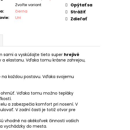
Zvoľte variant
Opýtať sa
ba
:
čierna
Strážiť
avie
:
Uni
Zdieľať
 sami a vyskúšajte tieto super
hrejivé
y a elastanu. Vďaka tomu krásne zahrejou,
dne na každou postavu. Vďaka svojemu
e ohrnúť. Vďaka tomu možno tepláky
kostí.
lu a zabezpečia komfort pri nosení. V
ovať. V zadní časti je totiž otvor pre
 Sú vhodné na akékoľvek činnosti vašich
 na vychádzky do mesta.