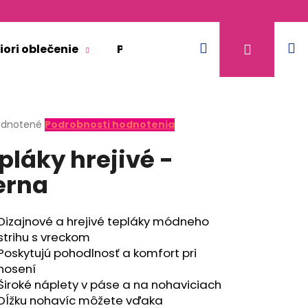
Hľadať
N
Prihláse
iori oblečenie
Pre dospelých
Doplnkový 
k
erné
dnotené
Podrobnosti hodnotenia
tenie
pláky hrejivé -
ktu
erna
ičiek.
Dizajnové a hrejivé tepláky módneho
strihu s vreckom
Poskytujú pohodlnosť a komfort pri
nosení
Široké náplety v páse a na nohaviciach
ULTIFUNKČNÝ TENKÝ
Dĺžku nohavíc môžete vďaka