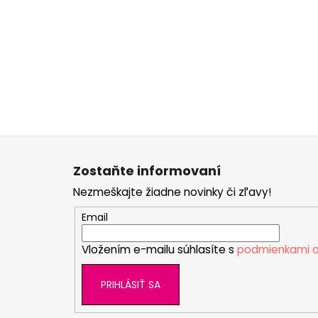
Z
á
Zostaňte informovaní
p
Nezmeškajte žiadne novinky či zľavy!
ä
t
Email
i
Vložením e-mailu súhlasíte s
podmienkami o
e
PRIHLÁSIŤ SA