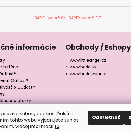
BARIDI wear® SK
BARIDI wear® CZ
očné informácie
Obchody / Eshopy
kty
www.littleangel.cz
z histórie
www.baridi.sk
Outlast®
www.baridiwear.cz
riáli Outlast®
tlivosť o Outlast®
ógy
kladené otázky
y veľkostí
používa súbory cookies. Ďalším
Odmietnuť
ím tohto webu vyjadrujete súhlas
vaním. Viacej informácií
tu
.