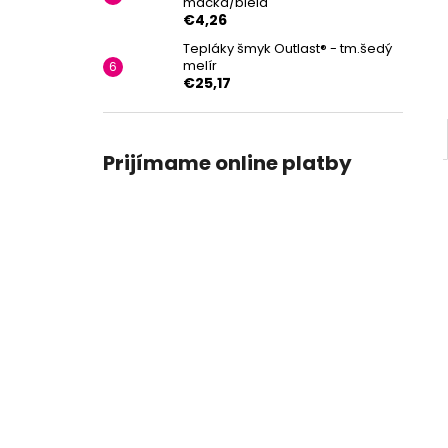
mačka/biela
€4,26
Tepláky šmyk Outlast® - tm.šedý
melír
€25,17
Prijímame online platby