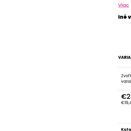
Viac
VARI
Zvoľ
vari
€2
€19,
Jedn
cena
Kate