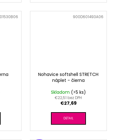
01530B06
Kód:
900D601493A06
ierna
Nohavice softshell STRETCH
náplet - čierna
)
Skladom
(>5 ks)
€22,51 bez DPH
€27,69
DETAIL