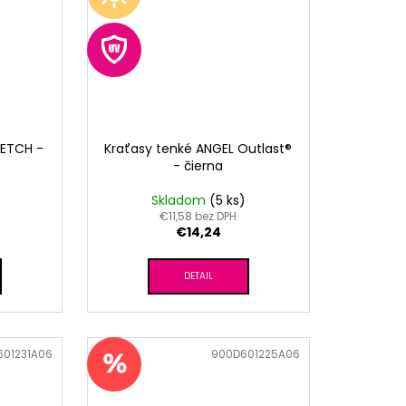
RETCH -
Kraťasy tenké ANGEL Outlast®
- čierna
)
Skladom
(5 ks)
€11,58 bez DPH
€14,24
DETAIL
601231A06
Kód:
900D601225A06