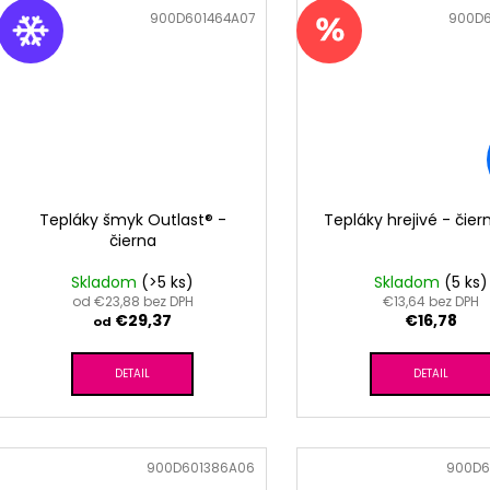
Kód:
900D601464A07
Kód:
900D6
Tepláky šmyk Outlast® -
Tepláky hrejivé - čier
čierna
Skladom
(>5 ks)
Skladom
(5 ks)
od €23,88 bez DPH
€13,64 bez DPH
€29,37
€16,78
od
DETAIL
DETAIL
Kód:
900D601386A06
Kód:
900D6