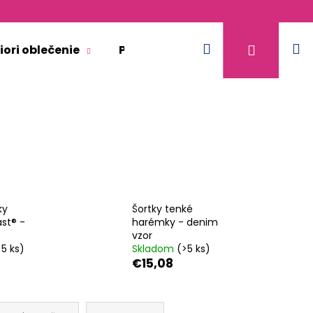
Hľadať
N
Prihláse
iori oblečenie
Pre dospelých
Doplnkový 
k
ky
Šortky tenké
st® -
harémky - denim
vzor
>5 ks)
Skladom
(>5 ks)
€15,08
KR TENKÉ VÝSTRIH U