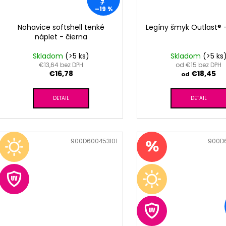
7
–19 %
Nohavice softshell tenké
Legíny šmyk Outlast® 
náplet - čierna
Skladom
(>5 ks)
Skladom
(>5 ks
€13,64 bez DPH
od €15 bez DPH
€16,78
€18,45
od
DETAIL
DETAIL
Kód:
900D600453I01
Kód:
900D