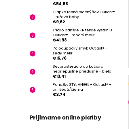
€54,58
Čiapka tenká plochý šev Outlast®
- ružová baby
€9,62
Tričko pánske KR tenké výstrih U
Outlast® - modrý melír
€41,98
Polodupačky šmyk Outlast® -
šedý melír
€16,76
Set prosteradlo do kočiara
nepriepustné priedušné - biela
€13,41
Ponožky STYL ANGEL - Outlast® -
tm. šedá/čierna
€3,74
Prijímame online platby