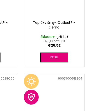
st® -
Tepláky šmyk Outlast® -
čierna
)
Skladom
(>5 ks)
€23,19 bez DPH
€28,52
DETAIL
00528C06
Kód:
900D600513Z04