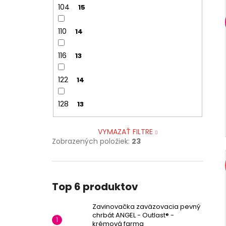
104
15
110
14
116
13
122
14
128
13
VYMAZAŤ FILTRE
Zobrazených položiek:
23
Top 6 produktov
Zavinovačka zaväzovacia pevný
chrbát ANGEL - Outlast® -
krémová farma