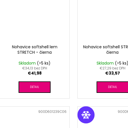
Nohavice softshell lem
Nohavice softshell ST
STRETCH - čierna
čierna
Skladom
(>5 ks)
Skladom
(>5 ks
€34,13 bez DPH
€27,29 bez DPH
€41,98
€33,57
DETAIL
DETAIL
Kód:
900D601239C06
Kód:
900D