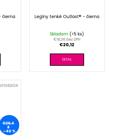
- čierna
Legíny tenké Outlast® - čierna
)
Skladom
(>5 ks)
€16,36 bez DPH
€20,12
DETAIL
601342E04
€26,4
3
–40 %