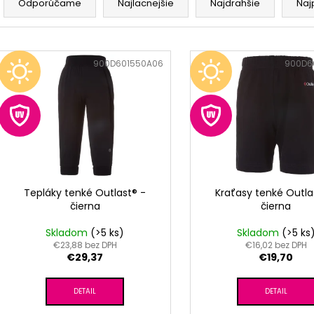
RUŽOVÁ BABY
OUTLAST® - MOD
a
Odporúčame
Najlacnejšie
Najdrahšie
Naj
€9,62
€41,98
d
e
V
n
ý
Kód:
900D601550A06
Kód:
900D6
i
p
e
i
p
s
r
p
o
r
d
o
u
d
Tepláky tenké Outlast® -
Kraťasy tenké Outla
k
čierna
čierna
u
t
k
Skladom
(>5 ks)
Skladom
(>5 ks
o
t
€23,88 bez DPH
€16,02 bez DPH
v
€29,37
€19,70
o
v
DETAIL
DETAIL