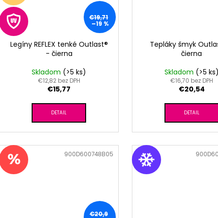
€19,71
–19 %
Legíny REFLEX tenké Outlast®
Tepláky šmyk Outla
- čierna
čierna
Skladom
(>5 ks)
Skladom
(>5 ks
€12,82 bez DPH
€16,70 bez DPH
€15,77
€20,54
DETAIL
DETAIL
Kód:
900D600748B05
Kód:
900D6
€20,9