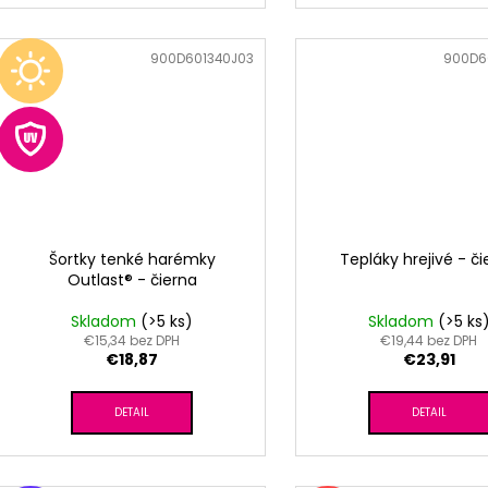
Kód:
900D601340J03
Kód:
900D6
Šortky tenké harémky
Tepláky hrejivé - č
Outlast® - čierna
Skladom
(>5 ks)
Skladom
(>5 ks
€15,34 bez DPH
€19,44 bez DPH
€18,87
€23,91
DETAIL
DETAIL