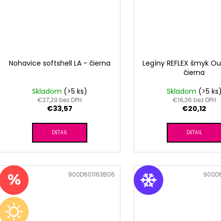
Nohavice softshell LA - čierna
Legíny REFLEX šmyk Ou
čierna
Skladom
(>5 ks)
Skladom
(>5 ks
€27,29 bez DPH
€16,36 bez DPH
€33,57
€20,12
DETAIL
DETAIL
Kód:
900D601163B06
Kód:
900D