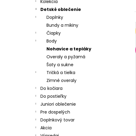
CHRBÁT ANGEL - OUTLAST® - KRÉMOVÁ
Kolekcia
FARMA
Detské oblečenie
€54,58
Doplnky
Bundy a mikiny
Čiapky
Body
Nohavice a tepláky
Overaly a pyžamá
Šaty a sukne
Tričká a tielka
Zimné overaly
Do kočiara
Do postieľky
Juniori oblečenie
Pre dospelých
Doplnkový tovar
Akcia
Výpredaj