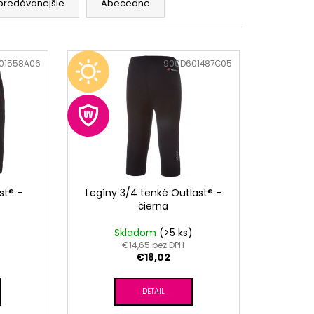
RÝ MELÍR
predávanejšie
Abecedne
01558A06
Kód:
900D601487C05
st® -
Legíny 3/4 tenké Outlast® -
čierna
)
Skladom
(>5 ks)
€14,65 bez DPH
€18,02
DETAIL