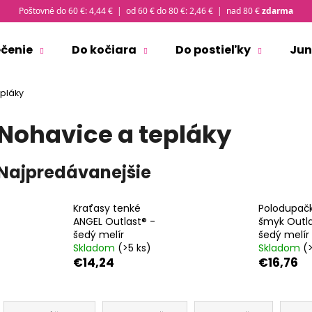
Poštovné do 60 €: 4,44 € | od 60 € do 80 €: 2,46 € | nad 80 €
zdarma
ečenie
Do kočiara
Do postieľky
Jun
Čo potrebujete nájsť?
pláky
Nohavice a tepláky
HĽADAŤ
Najpredávanejšie
Odporúčame
Kraťasy tenké
Polodupač
ANGEL Outlast® -
šmyk Outla
šedý melír
šedý melír
Skladom
(>5 ks)
Skladom
(
€14,24
€16,76
R
ČIAPKA TENKÁ PLOCHÝ ŠEV OUTLAST® -
TRIČKO PÁNSKE 