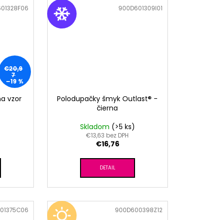
01328F06
Kód:
900D601309I01
€20,9
7
–19 %
na vzor
Polodupačky šmyk Outlast® -
čierna
Skladom
(>5 ks)
€13,63 bez DPH
€16,76
DETAIL
01375C06
Kód:
900D600398Z12