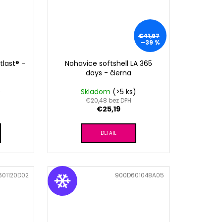
€41,97
–39 %
tlast® -
Nohavice softshell LA 365
days - čierna
)
Skladom
(>5 ks)
€20,48 bez DPH
€25,19
DETAIL
601120D02
Kód:
900D601048A05