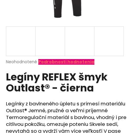
á
j
s
ť
?
Priemerné
Neohodnotené
Podrobnosti hodnotenia
hodnotenie
HĽADAŤ
Legíny REFLEX šmyk
produktu
je
Outlast® - čierna
0,0
z
O
5
d
hviezdičiek.
Legínky z bavlneného úpletu s prímesí materiálu
p
Outlast® Jemné, pružné a veľmi príjemné
o
Termoregulační materiál s bavlnou, vhodný i pre
r
citlivou pokožku, omezuje poteniu Skvele sedí,
ú
nevytahá so a vydrží vám více veľkosťí V pase