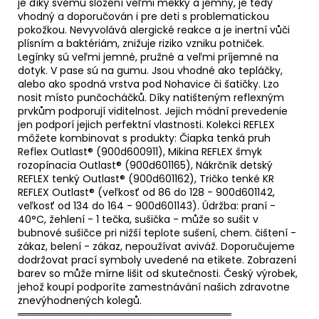
je díky svému složení veľmi mekký a jemný, je tedy
vhodný a doporučován i pre deti s problematickou
pokožkou. Nevyvolává alergické reakce a je inertní vůči
plísním a baktériám, znižuje riziko vzniku potniček.
Legínky sú veľmi jemné, pružné a veľmi príjemné na
dotyk. V pase sú na gumu. Jsou vhodné ako tepláčky,
alebo ako spodná vrstva pod Nohavice či šatičky. Lzo
nosit místo punčocháčků. Díky natišteným reflexným
prvkům podporují viditelnost. Jejich módní prevedenie
jen podporí jejich perfektní vlastnosti. Kolekci REFLEX
môžete kombinovat s produkty: Čiapka tenká pruh
Reflex Outlast® (900d600911), Mikina REFLEX šmyk
rozopínacia Outlast® (900d601165), Nákrčník detský
REFLEX tenký Outlast® (900d601162), Tričko tenké KR
REFLEX Outlast® (veľkosť od 86 do 128 - 900d601142,
veľkosť od 134 do 164 - 900d601143). Údržba: praní -
40°C, žehlení - 1 tečka, sušička - může so sušit v
bubnové sušičce pri nižší teplote sušení, chem. čištení -
zákaz, belení - zákaz, nepoužívat aviváž. Doporučujeme
dodržovat prací symboly uvedené na etikete. Zobrazení
barev so může mírne lišit od skutečnosti. Český výrobek,
jehož koupí podporíte zamestnávání našich zdravotne
znevýhodnených kolegů.
══════════════════════════════