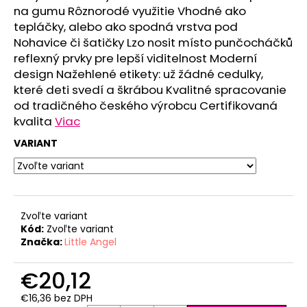
č
na gumu Rôznorodé využitie Vhodné ako
a
tepláčky, alebo ako spodná vrstva pod
m
Nohavice či šatičky Lzo nosit místo punčocháčků
e
reflexný prvky pre lepší viditelnost Moderní
design Nažehlené etikety: už žádné cedulky,
OVERAL
které deti svedí a škrábou Kvalitné spracovanie
TENKÝ
od tradičného českého výrobcu Certifikovaná
KRÁTKY
kvalita
Viac
POTLAČ
OUTLAST®
VARIANT
-
BLEDOMODRÁ
KOCKY
€32,31
Zvoľte variant
Kód:
Zvoľte variant
Značka:
Little Angel
€20,12
€16,36 bez DPH