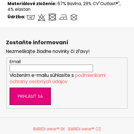
Materiálové zloženie:
67% Bavlna, 29% CV"Outlast®",
4% elastan
Údržba:
Z
á
Zostaňte informovaní
p
Nezmeškajte žiadne novinky či zľavy!
ä
t
Email
i
Vložením e-mailu súhlasíte s
podmienkami
e
ochrany osobných údajov
PRIHLÁSIŤ SA
BARIDI wear® SK
BARIDI wear® CZ