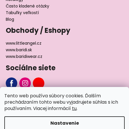
Často kladené otázky
Tabuľky veľkostí
Blog
Obchody / Eshopy
www.littleangel.cz
www.baridi.sk
www.baridiwear.cz
Sociálne siete
Tento web používa súbory cookies. Ďalším
Chcete sa nás na niečo opýtať?
prechádzaním tohto webu vyjadrujete súhlas s ich
používaním. Viacej informácií
tu
.
Napíšte nám
Nastavenie