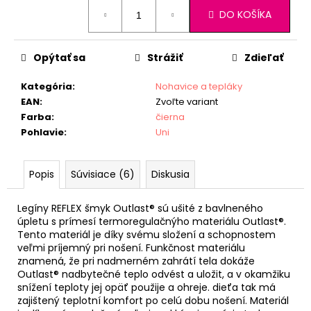
Jednotková
DO KOŠÍKA
cena:
Opýtať sa
Strážiť
Zdieľať
Kategória
:
Nohavice a tepláky
EAN
:
Zvoľte variant
Farba
:
čierna
Pohlavie
:
Uni
Popis
Súvisiace (6)
Diskusia
Legíny REFLEX šmyk Outlast® sú ušité z bavlneného
úpletu s prímesí termoregulačnýho materiálu Outlast®.
Tento materiál je díky svému složení a schopnostem
veľmi príjemný pri nošení. Funkčnost materiálu
znamená, že pri nadmerném zahrátí tela dokáže
Outlast® nadbytečné teplo odvést a uložit, a v okamžiku
snížení teploty jej opäť použije a ohreje. dieťa tak má
zajištený teplotní komfort po celú dobu nošení. Materiál