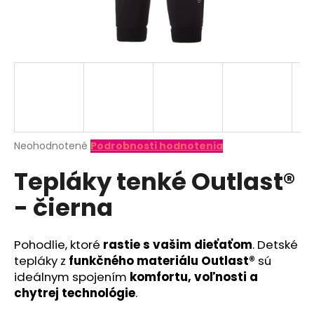
á
j
s
ť
?
Priemerné
Neohodnotené
Podrobnosti hodnotenia
hodnotenie
HĽADAŤ
Tepláky tenké Outlast®
produktu
je
- čierna
0,0
z
O
5
d
hviezdičiek.
Pohodlie, ktoré
rastie s vašim dieťaťom
. Detské
p
tepláky z
funkčného materiálu Outlast®
sú
o
ideálnym spojením
komfortu, voľnosti a
r
chytrej technológie
.
ú