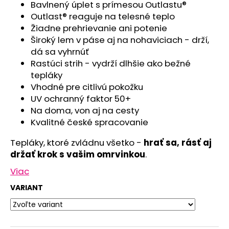
č
Bavlnený úplet s prímesou Outlastu®
a
Outlast® reaguje na telesné teplo
m
Žiadne prehrievanie ani potenie
e
Široký lem v páse aj na nohaviciach - drží,
dá sa vyhrnúť
Rastúci strih - vydrží dlhšie ako bežné
ŠILTOVKA
TENKÁ
tepláky
OUTLAST®
Vhodné pre citlivú pokožku
-
UV ochranný faktor 50+
SV.MENTOLOVÁ
Na doma, von aj na cesty
€11,06
Kvalitné české spracovanie
Pôvodne:
€13,82
Tepláky, ktoré zvládnu všetko -
hrať sa, rásť aj
držať krok s vašim omrvinkou
.
Viac
VARIANT