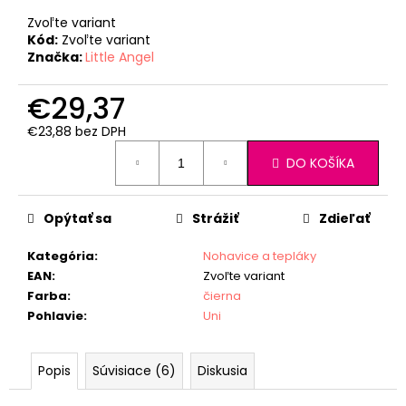
Zvoľte variant
Kód:
Zvoľte variant
Značka:
Little Angel
€29,37
€23,88 bez DPH
Jednotková
DO KOŠÍKA
cena:
Opýtať sa
Strážiť
Zdieľať
Kategória
:
Nohavice a tepláky
EAN
:
Zvoľte variant
Farba
:
čierna
Pohlavie
:
Uni
Popis
Súvisiace (6)
Diskusia