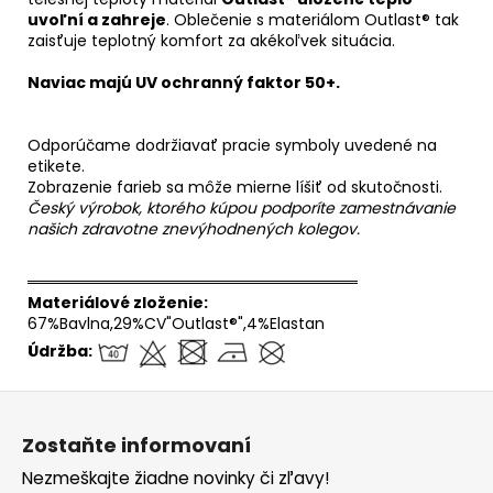
uvoľní a zahreje
. Oblečenie s materiálom Outlast® tak
zaisťuje teplotný komfort za akékoľvek situácia.
Naviac majú UV ochranný faktor 50+.
Odporúčame dodržiavať pracie symboly uvedené na
etikete.
Zobrazenie farieb sa môže mierne líšiť od skutočnosti.
Český výrobok, ktorého kúpou podporíte zamestnávanie
našich zdravotne znevýhodnených kolegov.
══════════════════════════════
Materiálové zloženie:
67%Bavlna,29%CV"Outlast®",4%Elastan
Údržba:
Z
á
Zostaňte informovaní
p
Nezmeškajte žiadne novinky či zľavy!
ä