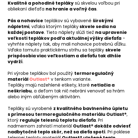
Kvalitné a pohodlné tepláky
sú skvelou voľbou pri
obliekaní dieťaťa
na hranie a voľný čas
.
Pás a nohavice
teplákov sú vybavené
širokými
nápletmi
, vďaka ktorým tepláky
skvele sedia na
každej postave
. Tieto náplety slúži tiež
na upravenie
veľkosti teplákov podľa aktuálnej výšky dieťaťa
-
vyhrňte náplety tak, aby mali nohavice potrebnú dĺžku.
Vďaka tomuto praktickému strihu sa tepláky
skvele
prispôsobia viac veľkostiam a dieťaťu tak dlhšie
vydrží
.
Pri výrobe teplákov bol použitý
termoregulačný
materiál
Outlast®
v tenkom variante.
Tepláky majú nažehlené etikety, ktoré
netlačia a
neškriabu
, a deťom tak nič nebráni venovať sa hrám
alebo iným obľúbeným aktivitám.
Tepláky sú vyrobené
z kvalitného bavlneného úpletu
s prímesou termoregulačného materiálu Outlast®
,
ktorý
reguluje telesnú teplotu dieťaťa
. Pri
nadmernom zahriatí materiál
Outlast® dokáže odviesť
nadbytočné teplo skôr, než sa dieťa spotí
. Pri poklese
telesnej teploty materiál
Outlast® uložené teplo