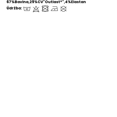
67%Bavlna,29%CV"Outlast®",4%Elastan
Údržba:
€41,97
–39 %
Nohavice softshell
Nohavice softshell LA
lem STRETCH - čierna
365 days - čierna
Skladom
(>5 ks)
Skladom
(>5 ks)
€34,13 bez DPH
€20,48 bez DPH
€41,98
€25,19
DETAIL
DETAIL