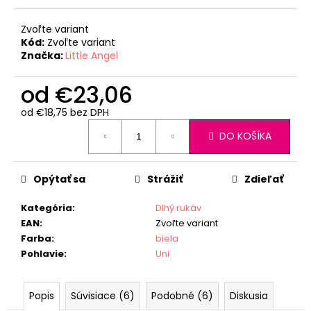
Zvoľte variant
Kód:
Zvoľte variant
Značka:
Little Angel
od
€23,06
od
€18,75
bez DPH
Jednotková
DO KOŠÍKA
cena:
Opýtať sa
Strážiť
Zdieľať
Kategória
:
Dlhý rukáv
EAN
:
Zvoľte variant
Farba
:
biela
Pohlavie
:
Uni
Popis
Súvisiace (6)
Podobné (6)
Diskusia