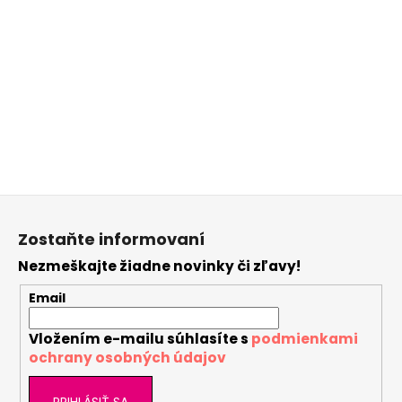
Buďte prvý, kto napíše príspevok k tejto položke.
Len registrovaní používatelia môžu pridávať
príspevky. Prosím
prihláste sa
alebo sa
zaregistrujte
.
Z
á
Zostaňte informovaní
p
Nezmeškajte žiadne novinky či zľavy!
ä
t
Email
i
Vložením e-mailu súhlasíte s
podmienkami
e
ochrany osobných údajov
PRIHLÁSIŤ SA