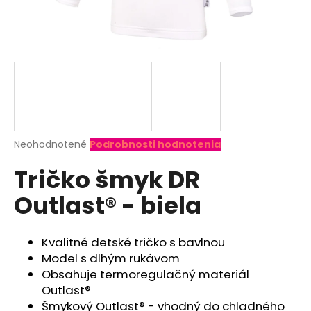
á
j
s
ť
?
Priemerné
Neohodnotené
Podrobnosti hodnotenia
hodnotenie
HĽADAŤ
Tričko šmyk DR
produktu
je
Outlast® - biela
0,0
z
O
5
d
hviezdičiek.
Kvalitné detské tričko s bavlnou
p
Model s dlhým rukávom
o
Obsahuje termoregulačný materiál
r
Outlast®
ú
Šmykový Outlast® - vhodný do chladného