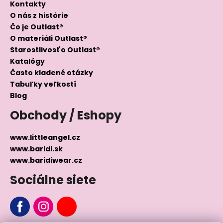
Kontakty
O nás z histórie
Čo je Outlast®
O materiáli Outlast®
Starostlivosť o Outlast®
Katalógy
Často kladené otázky
Tabuľky veľkostí
Blog
Obchody / Eshopy
www.littleangel.cz
www.baridi.sk
www.baridiwear.cz
Sociálne siete