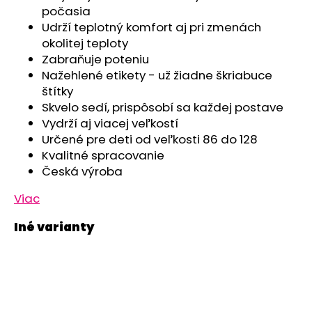
č
počasia
a
Udrží teplotný komfort aj pri zmenách
m
okolitej teploty
e
Zabraňuje poteniu
Nažehlené etikety - už žiadne škriabuce
LEGÍNY
štítky
DÁMSKE
Skvelo sedí, prispôsobí sa každej postave
REFLEX
Vydrží aj viacej veľkostí
ŠMYK
OUTLAST®
Určené pre deti od veľkosti 86 do 128
-
Kvalitné spracovanie
ČIERNA
Česká výroba
€32,57
Pôvodne:
Viac
€40,71