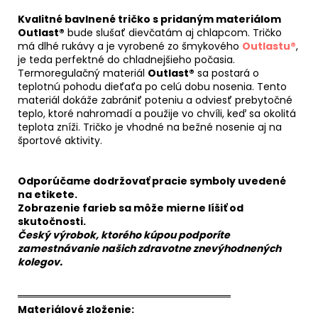
Kvalitné bavlnené tričko s pridaným materiálom
Outlast®
bude slušať dievčatám aj chlapcom. Tričko
má dlhé rukávy a je vyrobené zo šmykového
Outlastu®
,
je teda perfektné do chladnejšieho počasia.
Termoregulačný materiál
Outlast®
sa postará o
teplotnú pohodu dieťaťa po celú dobu nosenia. Tento
materiál dokáže zabrániť poteniu a odviesť prebytočné
teplo, ktoré nahromadí a použije vo chvíli, keď sa okolitá
teplota zníži. Tričko je vhodné na bežné nosenie aj na
športové aktivity.
Odporúčame dodržovať pracie symboly uvedené
na etikete.
Zobrazenie farieb sa môže mierne líšiť od
skutočnosti.
Český výrobok, ktorého kúpou podporíte
zamestnávanie našich zdravotne znevýhodnených
kolegov.
══════════════════════════════
Materiálové zloženie: