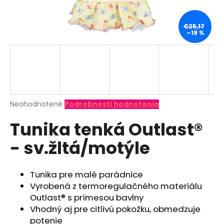
á
j
€25,17
–19 %
s
ť
?
Priemerné
Neohodnotené
Podrobnosti hodnotenia
hodnotenie
HĽADAŤ
Tunika tenká Outlast®
produktu
je
- sv.žltá/motýle
0,0
z
O
5
d
hviezdičiek.
Tunika pre malé parádnice
p
Vyrobená z termoregulačného materiálu
o
Outlast® s prímesou bavlny
r
Vhodný aj pre citlivú pokožku, obmedzuje
ú
potenie