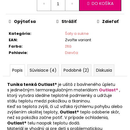
DO KOŠÍKA
cena:
Opýtať sa
Strážiť
Zdieľať
Kategória
:
Šaty a sukne
EAN
:
Zvoľte variant
Farba
:
žltá
Pohlavie
:
Dievča
Popis
Súvisiace (4)
Podobné (2)
Diskusia
Tunika tenká Outlast®
je ušitá z bavlneného úpletu
s jedinečným termoregulačným materiálom
Outlast®
,
ktorý vytvára ideálne teplotné podmienky a udržuje
stálu teplotu medzi pokožkou a tkaninou.
Keď sa teplota zvýši, či už vďaka rýchlemu pohybu alebo
zvýšením okolitej teploty,
Outlast®
teplo odoberie skôr,
než sa pokožka začne potiť. V prípade ochladenia,
Outlast®
telu naopak teplotu dodá.
Materiál je vhodný aj pre deti s problematickou