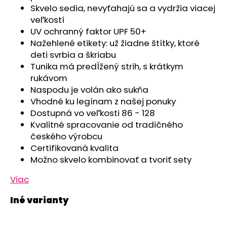
č
Skvelo sedia, nevyťahajú sa a vydržia viacej
a
veľkostí
m
UV ochranný faktor UPF 50+
e
Nažehlené etikety: už žiadne štítky, ktoré
deti svrbia a škriabu
ČIAPKA
Tunika má predĺžený strih, s krátkym
TENKÁ
rukávom
PLOCHÝ
Naspodu je volán ako sukňa
ŠEV
OUTLAST®
Vhodné ku legínam z našej ponuky
-
Dostupná vo veľkosti 86 - 128
RUŽOVÁ
Kvalitné spracovanie od tradičného
BABY
českého výrobcu
€9,62
Certifikovaná kvalita
Možno skvelo kombinovať a tvoriť sety
Viac