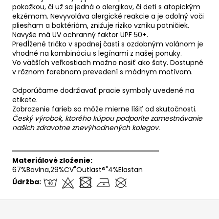
pokožkou, či už sa jedná o alergikov, či deti s atopickým
ekzémom. Nevyvoláva alergické reakcie a je odolný voči
pliesňam a baktériám, znižuje riziko vzniku potničiek.
Navyše má UV ochranný faktor UPF 50+.
Predĺžené tričko v spodnej časti s ozdobným volánom je
vhodné na kombináciu s legínami z našej ponuky.
Vo väčších veľkostiach možno nosiť ako šaty. Dostupné
v rôznom farebnom prevedení s módnym motívom.
Odporúčame dodržiavať pracie symboly uvedené na
etikete.
Zobrazenie farieb sa môže mierne líšiť od skutočnosti.
Český výrobok, ktorého kúpou podporíte zamestnávanie
našich zdravotne znevýhodnených kolegov.
══════════════════════════════
Materiálové zloženie:
67%Bavlna,29%CV"Outlast®"4%Elastan
Údržba:
Z
á