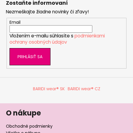
Zostaňte informovaní
p
Nezmeškajte žiadne novinky či zľavy!
ä
t
Email
i
Vložením e-mailu súhlasíte s
podmienkami
e
ochrany osobných údajov
PRIHLÁSIŤ SA
BARIDI wear® SK
BARIDI wear® CZ
O nákupe
Obchodné podmienky
Všetko o nákupe