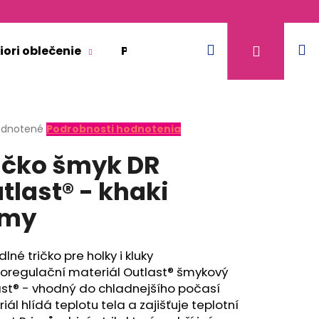
Hľadať
N
Prihláse
iori oblečenie
Pre dospelých
Doplnkový 
k
erné
dnotené
Podrobnosti hodnotenia
tenie
ičko šmyk DR
ktu
tlast® - khaki
rmy
ičiek.
lné tričko pre holky i kluky
oregulační materiál Outlast® šmykový
ast® - vhodný do chladnejšího počasí
iál hlídá teplotu tela a zajišťuje teplotní
KR TENKÉ VÝSTRIH U