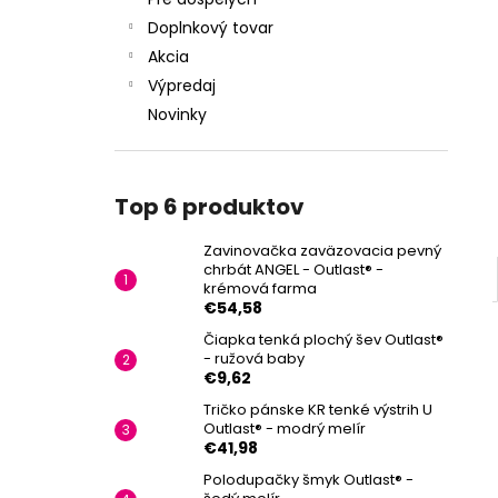
Doplnkový tovar
Akcia
Výpredaj
Novinky
Top 6 produktov
Zavinovačka zaväzovacia pevný
chrbát ANGEL - Outlast® -
krémová farma
€54,58
Čiapka tenká plochý šev Outlast®
- ružová baby
€9,62
Tričko pánske KR tenké výstrih U
Outlast® - modrý melír
€41,98
Polodupačky šmyk Outlast® -