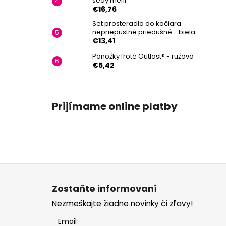
šedý melír
€16,76
Set prosteradlo do kočiara
nepriepustné priedušné - biela
€13,41
Ponožky froté Outlast® - ružová
€5,42
Prijímame online platby
Z
á
Zostaňte informovaní
p
Nezmeškajte žiadne novinky či zľavy!
ä
t
Email