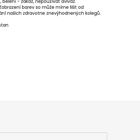
, belení - zákaz, nepoužívat aviváž.
obrazení barev so může mírne lišit od
vání našich zdravotne znevýhodnených kolegů.
stan