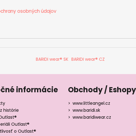
chrany osobných údajov
BARIDI wear® SK
BARIDI wear® CZ
očné informácie
Obchody / Eshopy
kty
www.littleangel.cz
z histórie
www.baridi.sk
Outlast®
www.baridiwear.cz
riáli Outlast®
tlivosť o Outlast®