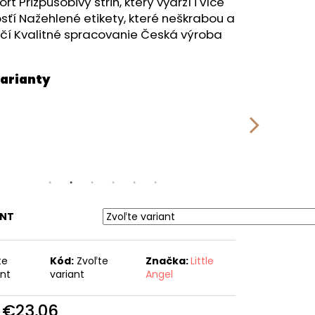
RÝ MELÍR
rt Prizpůsobivý strih, který vydrží i více
sťí Nažehlené etikety, které neškrabou a
čí Kvalitné spracovanie Česká výroba
ANT
te
Kód:
Zvoľte
Značka:
Little
ant
variant
Angel
d
€23,06