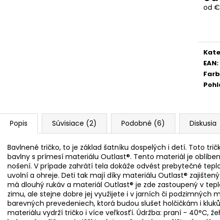
od
€
Jedn
cena
Kate
EAN
:
Far
Pohl
Popis
Súvisiace (2)
Podobné (6)
Diskusia
Bavlnené tričko, to je základ šatníku dospelých i detí. Toto tri
bavlny s prímesí materiálu Outlast®. Tento materiál je oblíb
nošení. V prípade zahrátí tela dokáže odvést prebytečné teplo,
uvolní a ohreje. Deti tak mají díky materiálu Outlast® zajišten
má dlouhý rukáv a materiál Outlast® je zde zastoupený v tepl
zimu, ale stejne dobre jej využijete i v jarních či podzimných 
barevných prevedeniech, ktorá budou slušet holčičkám i klu
materiálu vydrží tričko i více veľkosťí. Údržba: praní - 40°C, že