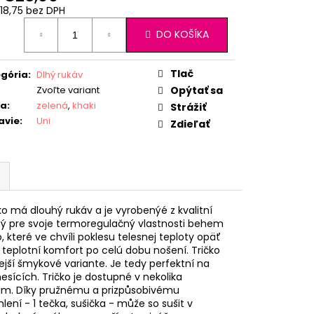
18,75
bez DPH
otková
DO KOŠÍKA
:
Tlač
gória
:
Dlhý rukáv
Zvoľte variant
Opýtať sa
ba
:
zelená
,
khaki
Strážiť
avie
:
Uni
Zdieľať
čko má dlouhý rukáv a je vyrobenýé z kvalitní
ený pre svoje termoregulačný vlastnosti behem
 které ve chvíli poklesu telesnej teploty opäť
ý teplotní komfort po celú dobu nošení. Tričko
ejší šmykové variante. Je tedy perfektní na
mesících. Tričko je dostupné v nekolika
kům. Díky pružnému a prizpůsobivému
hlení - 1 tečka, sušička - může so sušit v