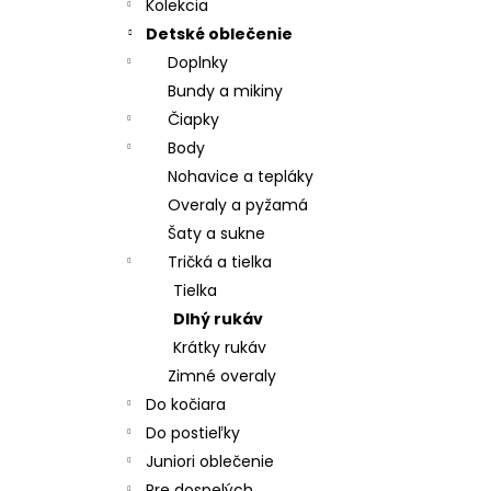
CHRBÁT ANGEL - OUTLAST® - KRÉMOVÁ
Kolekcia
FARMA
Detské oblečenie
€54,58
Doplnky
Bundy a mikiny
Čiapky
Body
Nohavice a tepláky
Overaly a pyžamá
Šaty a sukne
Tričká a tielka
Tielka
Dlhý rukáv
Krátky rukáv
Zimné overaly
Do kočiara
Do postieľky
Juniori oblečenie
Pre dospelých