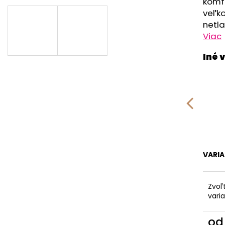
RUŽOVÁ BABY
OUTLAST® - MOD
komfo
veľko
€9,62
€41,98
netla
Viac
VARI
Zvoľ
vari
o