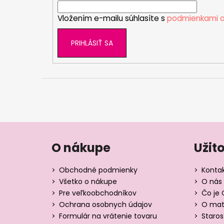
i
Vložením e-mailu súhlasíte s
podmienkami o
e
PRIHLÁSIŤ SA
O nákupe
Užit
Obchodné podmienky
Konta
Všetko o nákupe
O nás 
Pre veľkoobchodníkov
Čo je 
Ochrana osobnych údajov
O mate
Formulár na vrátenie tovaru
Staros