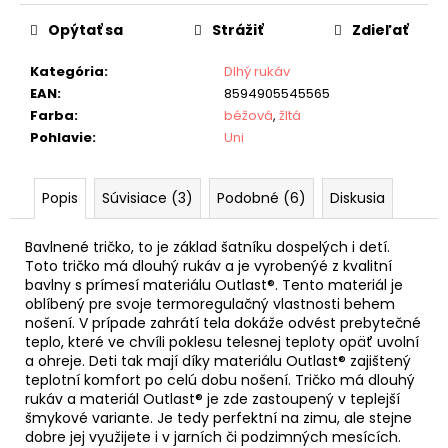
Opýtať sa
Strážiť
Zdieľať
Kategória
:
Dlhý rukáv
EAN
:
8594905545565
Farba
:
béžová
,
žltá
Pohlavie
:
Uni
Popis
Súvisiace (3)
Podobné (6)
Diskusia
Bavlnené tričko, to je základ šatníku dospelých i detí.
Toto tričko má dlouhý rukáv a je vyrobenýé z kvalitní
bavlny s prímesí materiálu Outlast®. Tento materiál je
oblíbený pre svoje termoregulačný vlastnosti behem
nošení. V prípade zahrátí tela dokáže odvést prebytečné
teplo, které ve chvíli poklesu telesnej teploty opäť uvolní
a ohreje. Deti tak mají díky materiálu Outlast® zajištený
teplotní komfort po celú dobu nošení. Tričko má dlouhý
rukáv a materiál Outlast® je zde zastoupený v teplejší
šmykové variante. Je tedy perfektní na zimu, ale stejne
dobre jej využijete i v jarních či podzimných mesících.