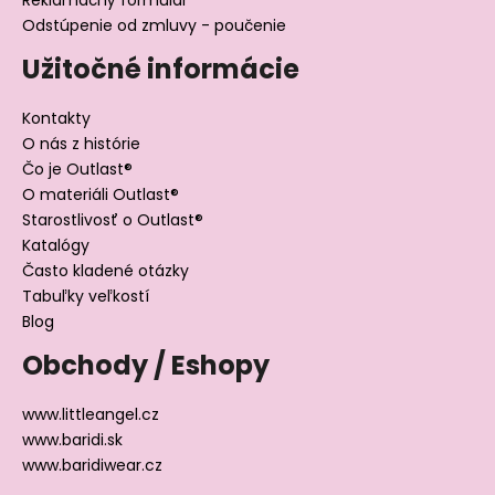
Odstúpenie od zmluvy - poučenie
Užitočné informácie
Kontakty
O nás z histórie
Čo je Outlast®
O materiáli Outlast®
Starostlivosť o Outlast®
Katalógy
Často kladené otázky
Tabuľky veľkostí
Blog
Obchody / Eshopy
www.littleangel.cz
www.baridi.sk
www.baridiwear.cz