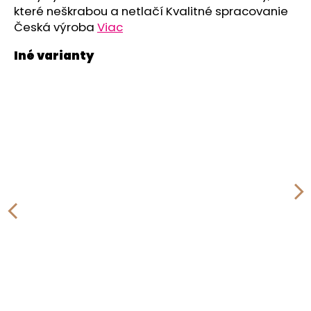
č
které neškrabou a netlačí Kvalitné spracovanie
a
Česká výroba
Viac
m
e
ZAVINOVAČKA
ZAVÄZOVACIA
PEVNÝ
CHRBÁT
ANGEL
-
OUTLAST®
-
KRÉMOVÁ
FARMA
€54,58