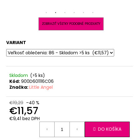
ZOBRAZIŤ VŠETKY PODOBNÉ PRODUKTY
VARIANT
Skladom
(>5 ks)
Kód:
900D601116C06
Značka:
Little Angel
€19,29
–40 %
€11,57
€9,41 bez DPH
Jednotková
DO KOŠÍKA
cena: