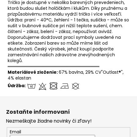
Tričko je dostupné v nekolika barevných prevedeniech,
ktorá budou slušet holčičkám i klukům. Díky pružnému a
prizpůsobivému materiálu vydrží tričko i více veľkosťí.
Údržba: praní - 40°C, žehlení - 1 tečka, sušička - může so
sušit v bubnové sušičce pri nižší teplote sušení, chem.
čištení - zákaz, belení - zákaz, nepoužívat aviváž.
Doporučujeme dodržovat prací symboly uvedené na
etikete. Zobrazení barev so může mírne lišit od
skutečnosti. Český výrobek, jehož koupí podporíte
zamestnávání našich zdravotne znevýhodnených
kolegů.
══════════════════════════════
Materiálové zloženie:
67% bavlna, 29% CV"Outlast®",
4% elastan
Údržba:
Z
á
Zostaňte informovaní
p
Nezmeškajte žiadne novinky či zľavy!
ä
t
Email