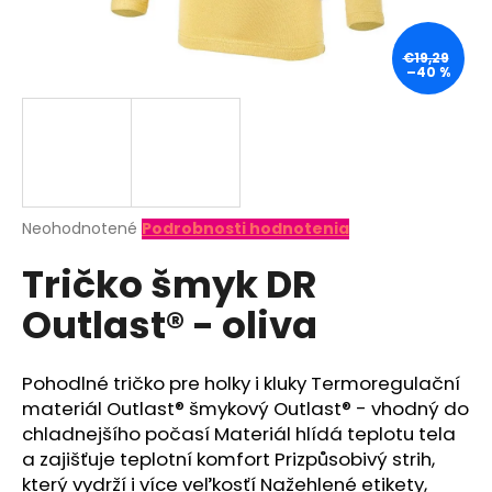
á
j
€19,29
–40 %
s
ť
?
Priemerné
Neohodnotené
Podrobnosti hodnotenia
hodnotenie
HĽADAŤ
Tričko šmyk DR
produktu
je
Outlast® - oliva
0,0
z
O
5
d
hviezdičiek.
Pohodlné tričko pre holky i kluky Termoregulační
p
materiál Outlast® šmykový Outlast® - vhodný do
o
chladnejšího počasí Materiál hlídá teplotu tela
r
a zajišťuje teplotní komfort Prizpůsobivý strih,
ú
který vydrží i více veľkosťí Nažehlené etikety,