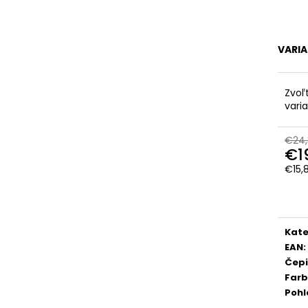
VARI
Zvoľ
vari
€24,
€1
€15,
Jedn
cena
Kate
EAN
:
Čep
Far
Pohl