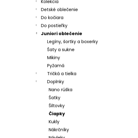
CHRBÁT ANGEL - OUTLAST® - KRÉMOVÁ
Kolekcia
FARMA
Detské oblečenie
€54,58
Do kočiara
Do postieľky
Juniori oblečenie
Legíny, šortky a boxerky
Šaty a sukne
Mikiny
Pyžamá
Tričká a tielka
Doplnky
Nano rúška
Šatky
Šiltovky
Čiapky
Kukly
Nákrčníky
Návleky