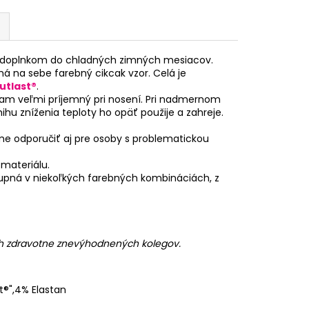
 doplnkom do chladných zimných mesiacov.
má na sebe farebný cikcak vzor. Celá je
utlast®
.
am veľmi príjemný pri nosení. Pri nadmernom
ihu zníženia teploty ho opäť použije a zahreje.
me odporučiť aj pre osoby s problematickou
 materiálu.
tupná v niekoľkých farebných kombináciách, z
ch zdravotne znevýhodnených kolegov.
t®",4% Elastan