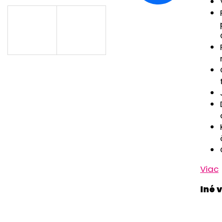
RUŽOVÁ BABY
OUTLAST® - MOD
€9,62
€41,98
Viac