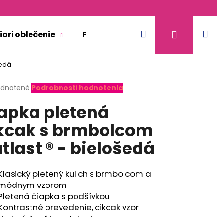
Hľadať
N
Prihláse
iori oblečenie
Pre dospelých
Doplnkový 
šedá
k
erné
dnotené
Podrobnosti hodnotenia
tenie
apka pletená
ktu
kcak s brmbolcom
tlast ® - bielošedá
ičiek.
Klasický pletený kulich s brmbolcom a
módnym vzorom
Pletená čiapka s podšívkou
Kontrastné prevedenie, cikcak vzor
KR TENKÉ VÝSTRIH U