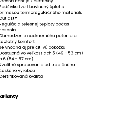
RÝ MELÍR
Vrchná časť je z pleteniny
Podšívku tvorí bavlnený úplet s
prímesou termoregulačného materiálu
Outlast®
Regulácia telesnej teploty počas
nosenia
Obmedzenie nadmerného potenia a
teplotný komfort
Je vhodná aj pre citlivú pokožku
Dostupná vo veľkostiach 5 (49 - 53 cm)
a 6 (54 - 57 cm)
Kvalitné spracovanie od tradičného
českého výrobcu
Certifikovaná kvalita