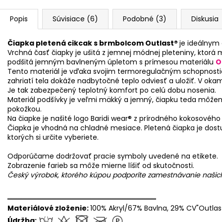
Popis
Súvisiace (6)
Podobné (3)
Diskusia
Čiapka pletená cikcak s brmbolcom Outlast®
je ideálnym
Vrchná časť čiapky je ušitá z jemnej módnej pleteniny, ktorá 
podšitá jemným bavlneným úpletom s prímesou materiálu
O
Tento materiál je vďaka svojim termoregulačným schopnosti
zahriatí tela dokáže nadbytočné teplo odviesť a uložiť. V okam
Je tak zabezpečený teplotný komfort po celú dobu nosenia.
Materiál podšívky je veľmi mäkký a jemný, čiapku teda môže
pokožkou.
Na čiapke je našité logo Baridi wear® z prírodného kokosového
Čiapka je vhodná na chladné mesiace. Pletená čiapka je dos
ktorých si určite vyberiete.
Odporúčame dodržovať pracie symboly uvedené na etikete.
Zobrazenie farieb sa môže mierne líšiť od skutočnosti.
Český výrobok, ktorého kúpou podporíte zamestnávanie naši
══════════════════════════════
Materiálové zloženie:
100% Akryl/67% Bavlna, 29% CV"Outlas
Údržba: