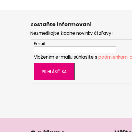
Z
á
Zostaňte informovaní
p
Nezmeškajte žiadne novinky či zľavy!
ä
t
Email
i
Vložením e-mailu súhlasíte s
podmienkami o
e
PRIHLÁSIŤ SA