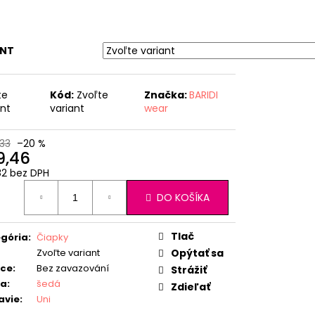
ANT
te
Kód:
Zvoľte
Značka:
BARIDI
ant
variant
wear
33
–20 %
9,46
82 bez DPH
otková
DO KOŠÍKA
:
Tlač
gória
:
Čiapky
Zvoľte variant
Opýtať sa
ice
:
Bez zavazování
Strážiť
ba
:
šedá
Zdieľať
avie
:
Uni