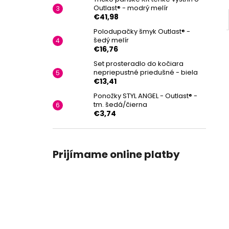
Outlast® - modrý melír
€41,98
Polodupačky šmyk Outlast® -
šedý melír
€16,76
Set prosteradlo do kočiara
nepriepustné priedušné - biela
€13,41
Ponožky STYL ANGEL - Outlast® -
tm. šedá/čierna
€3,74
Prijímame online platby