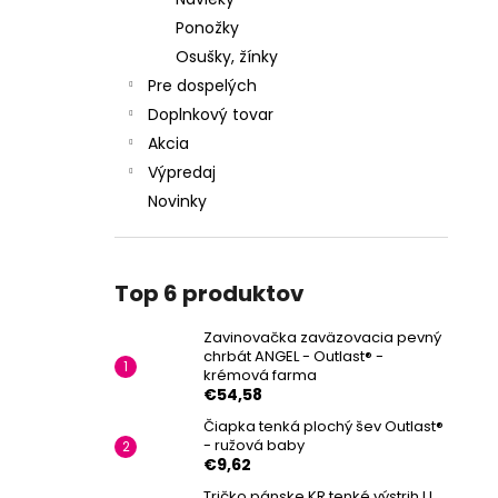
Ponožky
Osušky, žínky
Pre dospelých
Doplnkový tovar
Akcia
Výpredaj
Novinky
Top 6 produktov
Zavinovačka zaväzovacia pevný
chrbát ANGEL - Outlast® -
krémová farma
€54,58
Čiapka tenká plochý šev Outlast®
- ružová baby
€9,62
Tričko pánske KR tenké výstrih U