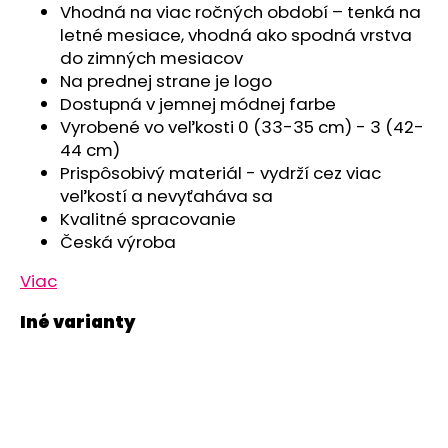
č
Vhodná na viac ročných období – tenká na
a
letné mesiace, vhodná ako spodná vrstva
m
do zimných mesiacov
e
Na prednej strane je logo
Dostupná v jemnej módnej farbe
Vyrobené vo veľkosti 0 (33-35 cm) - 3 (42-
ČIAPKA
TENKÁ
44 cm)
PLOCHÝ
Prispôsobivý materiál - vydrží cez viac
ŠEV
veľkostí a nevyťaháva sa
OUTLAST®
-
Kvalitné spracovanie
RUŽOVÁ
Česká výroba
BABY
€9,62
Viac