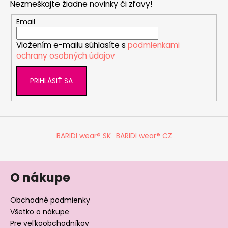
Nezmeškajte žiadne novinky či zľavy!
ä
t
Email
i
Vložením e-mailu súhlasíte s
podmienkami
e
ochrany osobných údajov
PRIHLÁSIŤ SA
BARIDI wear® SK
BARIDI wear® CZ
O nákupe
Obchodné podmienky
Všetko o nákupe
Pre veľkoobchodníkov