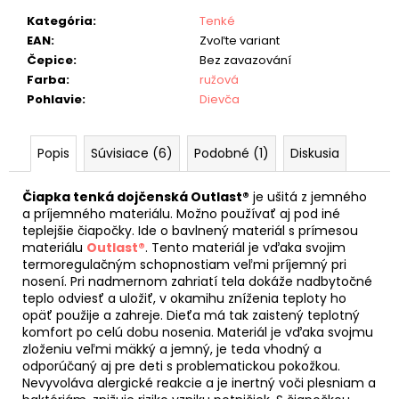
Kategória
:
Tenké
EAN
:
Zvoľte variant
Čepice
:
Bez zavazování
Farba
:
ružová
Pohlavie
:
Dievča
Popis
Súvisiace (6)
Podobné (1)
Diskusia
Čiapka tenká dojčenská Outlast®
je ušitá z jemného
a príjemného materiálu. Možno používať aj pod iné
teplejšie čiapočky. Ide o bavlnený materiál s prímesou
materiálu
Outlast®
. Tento materiál je vďaka svojim
termoregulačným schopnostiam veľmi príjemný pri
nosení. Pri nadmernom zahriatí tela dokáže nadbytočné
teplo odviesť a uložiť, v okamihu zníženia teploty ho
opäť použije a zahreje. Dieťa má tak zaistený teplotný
komfort po celú dobu nosenia. Materiál je vďaka svojmu
zloženiu veľmi mäkký a jemný, je teda vhodný a
odporúčaný aj pre deti s problematickou pokožkou.
Nevyvoláva alergické reakcie a je inertný voči plesniam a