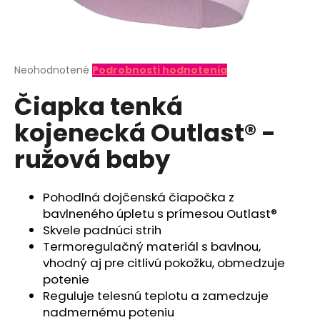
á
j
s
ť
Priemerné
Neohodnotené
Podrobnosti hodnotenia
hodnotenie
?
Čiapka tenká
produktu
je
kojenecká Outlast® -
0,0
z
ružová baby
5
hviezdičiek.
HĽADAŤ
Pohodlná dojčenská čiapočka z
bavlneného úpletu s prímesou Outlast®
O
Skvele padnúci strih
d
Termoregulačný materiál s bavlnou,
p
vhodný aj pre citlivú pokožku, obmedzuje
o
potenie
r
Reguluje telesnú teplotu a zamedzuje
ú
nadmernému poteniu