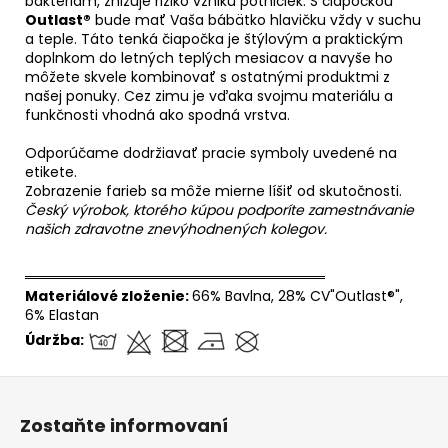
baktériám, znižuje riziko vzniku potničiek. S čiapočkou
Outlast®
bude mať Vaša bábätko hlavičku vždy v suchu
a teple. Táto tenká čiapočka je štýlovým a praktickým
doplnkom do letných teplých mesiacov a navyše ho
môžete skvele kombinovať s ostatnými produktmi z
našej ponuky. Cez zimu je vďaka svojmu materiálu a
funkčnosti vhodná ako spodná vrstva.
Odporúčame dodržiavať pracie symboly uvedené na
etikete.
Zobrazenie farieb sa môže mierne líšiť od skutočnosti.
Český výrobok, ktorého kúpou podporíte zamestnávanie
našich zdravotne znevýhodnených kolegov.
══════════════════════════════
Materiálové zloženie:
66% Bavlna, 28% CV"Outlast®",
6% Elastan
Údržba:
Z
á
Zostaňte informovaní
p