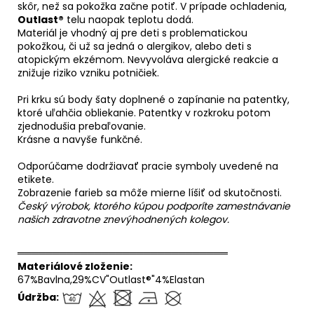
skôr, než sa pokožka začne potiť. V prípade ochladenia,
Outlast®
telu naopak teplotu dodá.
Materiál je vhodný aj pre deti s problematickou
pokožkou, či už sa jedná o alergikov, alebo deti s
atopickým ekzémom. Nevyvoláva alergické reakcie a
znižuje riziko vzniku potničiek.
Pri krku sú body šaty doplnené o zapínanie na patentky,
ktoré uľahčia obliekanie. Patentky v rozkroku potom
zjednodušia prebaľovanie.
Krásne a navyše funkčné.
Odporúčame dodržiavať pracie symboly uvedené na
etikete.
Zobrazenie farieb sa môže mierne líšiť od skutočnosti.
Český výrobok, ktorého kúpou podporíte zamestnávanie
našich zdravotne znevýhodnených kolegov.
══════════════════════════════
Materiálové zloženie:
67%Bavlna,29%CV"Outlast®"4%Elastan
Údržba: