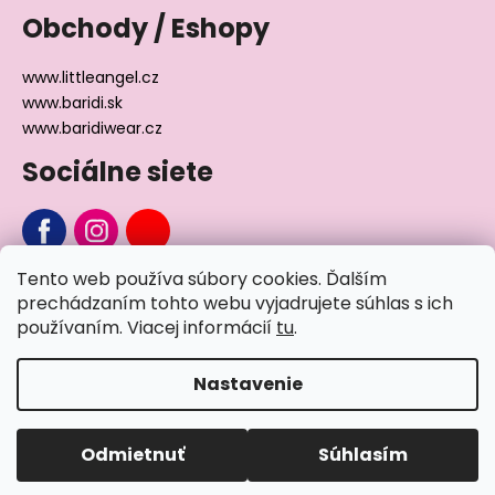
Obchody / Eshopy
www.littleangel.cz
www.baridi.sk
www.baridiwear.cz
Sociálne siete
Tento web používa súbory cookies. Ďalším
Chcete sa nás na niečo opýtať?
prechádzaním tohto webu vyjadrujete súhlas s ich
používaním. Viacej informácií
tu
.
Napíšte nám
Nastavenie
Vytvoril Shoptet
Odmietnuť
Súhlasím
Copyright 2026
Little Angel®
. Všetky práva vyhradené.