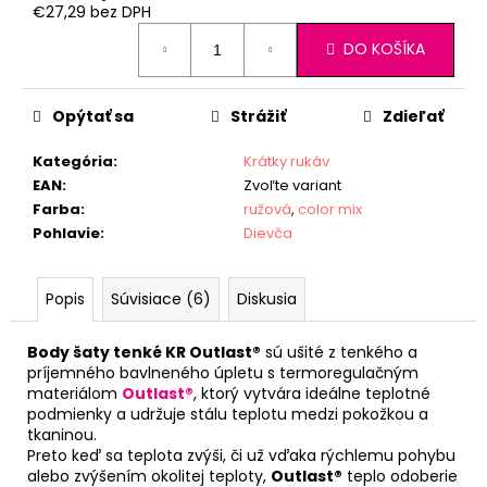
€27,29 bez DPH
Jednotková
DO KOŠÍKA
cena:
Opýtať sa
Strážiť
Zdieľať
Kategória
:
Krátky rukáv
EAN
:
Zvoľte variant
Farba
:
ružová
,
color mix
Pohlavie
:
Dievča
Popis
Súvisiace (6)
Diskusia
Body šaty tenké KR Outlast®
sú ušité z tenkého a
príjemného bavlneného úpletu s termoregulačným
materiálom
Outlast®
, ktorý vytvára ideálne teplotné
podmienky a udržuje stálu teplotu medzi pokožkou a
tkaninou.
Preto keď sa teplota zvýši, či už vďaka rýchlemu pohybu
alebo zvýšením okolitej teploty,
Outlast®
teplo odoberie