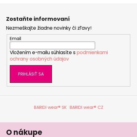
Z
á
Zostaňte informovaní
p
Nezmeškajte žiadne novinky či zľavy!
ä
t
Email
i
Vložením e-mailu súhlasíte s
podmienkami
e
ochrany osobných údajov
PRIHLÁSIŤ SA
BARIDI wear® SK
BARIDI wear® CZ
O nákupe