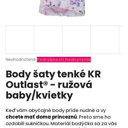
á
j
s
ť
?
Priemerné
Neohodnotené
Podrobnosti hodnotenia
hodnotenie
HĽADAŤ
Body šaty tenké KR
produktu
je
Outlast® - ružová
0,0
z
O
baby/kvietky
5
d
hviezdičiek.
p
o
Keď vám obyčajné body príde nudné a vy
r
chcete mať doma princeznú
. Preto sme ho
ú
ozdobili sukničkou. Materiál bodýčka sa za vás