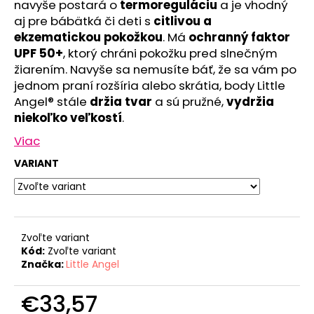
č
navyše postará o
termoreguláciu
a je vhodný
a
aj pre bábätká či deti s
citlivou a
m
ekzematickou pokožkou
. Má
ochranný faktor
e
UPF 50+
, ktorý chráni pokožku pred slnečným
žiarením. Navyše sa nemusíte báť, že sa vám po
jednom praní rozšíria alebo skrátia, body Little
LEGÍNY
Angel® stále
držia tvar
a sú pružné,
vydržia
DÁMSKE
REFLEX
niekoľko veľkostí
.
ŠMYK
OUTLAST®
Viac
-
ČIERNA
VARIANT
€32,57
Pôvodne:
€40,71
Zvoľte variant
Kód:
Zvoľte variant
Značka:
Little Angel
€33,57