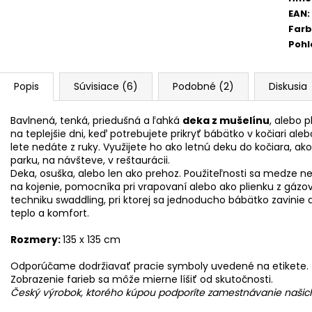
EAN
:
Far
Pohl
Popis
Súvisiace (6)
Podobné (2)
Diskusia
Bavlnená, tenká, priedušná a ľahká
deka z mušelínu
, alebo 
na teplejšie dni, keď potrebujete prikryť bábätko v kočiari ale
lete nedáte z ruky. Využijete ho ako letnú deku do kočiara, ak
parku, na návšteve, v reštaurácii.
Deka, osuška, alebo len ako prehoz. Použiteľnosti sa medze ne
na kojenie, pomocníka pri vrapovaní alebo ako plienku z gázov
techniku swaddling, pri ktorej sa jednoducho bábätko zavinie 
teplo a komfort.
Rozmery:
135 x 135 cm
Odporúčame dodržiavať pracie symboly uvedené na etikete.
Zobrazenie farieb sa môže mierne líšiť od skutočnosti.
Český výrobok, ktorého kúpou podporíte zamestnávanie našich