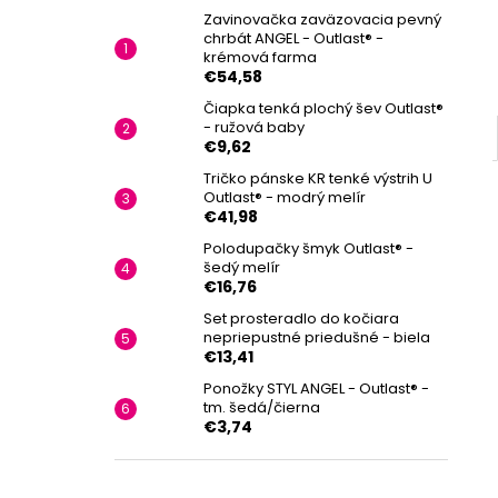
Zavinovačka zaväzovacia pevný
chrbát ANGEL - Outlast® -
krémová farma
€54,58
Čiapka tenká plochý šev Outlast®
- ružová baby
€9,62
Tričko pánske KR tenké výstrih U
Outlast® - modrý melír
€41,98
Polodupačky šmyk Outlast® -
šedý melír
€16,76
Set prosteradlo do kočiara
nepriepustné priedušné - biela
€13,41
Ponožky STYL ANGEL - Outlast® -
tm. šedá/čierna
€3,74