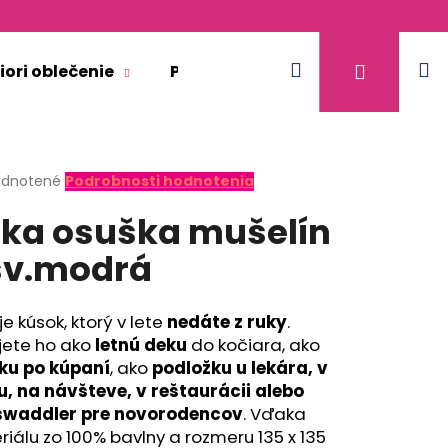
Hľadať
N
Prihláse
iori oblečenie
Pre dospelých
Doplnkový 
k
erné
dnotené
Podrobnosti hodnotenia
tenie
ka osuška mušelín
ktu
sv.modrá
ičiek.
je kúsok, ktorý v lete
nedáte z ruky
.
jete ho ako
letnú deku
do kočiara, ako
ku po kúpaní
, ako
podložku u lekára, v
u, na návšteve, v reštaurácii alebo
swaddler pre novorodencov
. Vďaka
KR TENKÉ VÝSTRIH U
iálu zo 100% bavlny a rozmeru 135 x 135