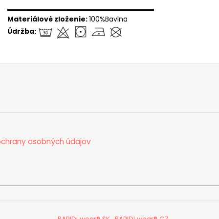
══════════════════════════════
Materiálové zloženie:
100%Bavlna
Údržba:
chrany osobných údajov
BARIDI wear® SK
BARIDI wear® CZ