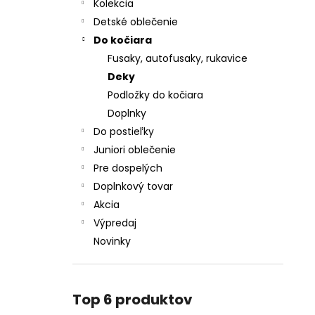
CHRBÁT ANGEL - OUTLAST® - KRÉMOVÁ
Kolekcia
FARMA
Detské oblečenie
€54,58
Do kočiara
Fusaky, autofusaky, rukavice
Deky
Podložky do kočiara
Doplnky
Do postieľky
Juniori oblečenie
Pre dospelých
Doplnkový tovar
Akcia
Výpredaj
Novinky
Top 6 produktov