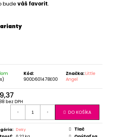
RÝ MELÍR
o bude
váš favorit
.
adom
Kód:
Značka:
Little
ks)
900D601478E00
Angel
9,37
88 bez DPH
otková
DO KOŠÍKA
:
Tlač
gória
:
Deky
tnosť
:
0.22 kg
Opýtať sa