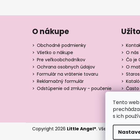
O nákupe
Užit
Obchodné podmienky
Konta
Všetko o nákupe
O nás 
Pre veľkoobchodníkov
Čo je 
Ochrana osobnych údajov
O mate
Formulár na vrátenie tovaru
Staros
Reklamačný formulár
Katal
Odstúpenie od zmluvy - poučenie
Často 
Tabuľk
Tento web 
Blog
prechádzan
s ich použí
Copyright 2026
Little Angel®
. Všetky práva vyhr
Nastave