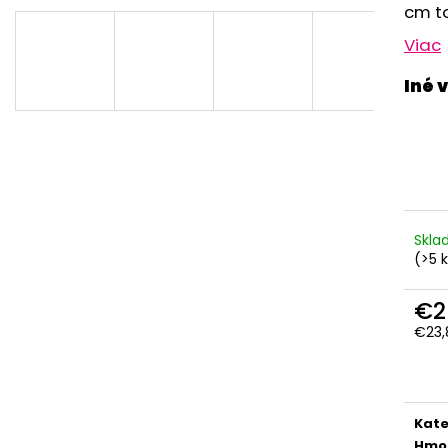
RUŽOVÁ BABY
OUTLAST® - MOD
cm t
€9,62
€41,98
Viac
Skl
(>5 
€2
€23,
Jedn
cena
Kate
Hmo