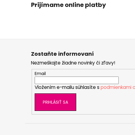
Prijímame online platby
Z
á
Zostaňte informovaní
p
Nezmeškajte žiadne novinky či zľavy!
ä
t
Email
i
Vložením e-mailu súhlasíte s
podmienkami o
e
PRIHLÁSIŤ SA