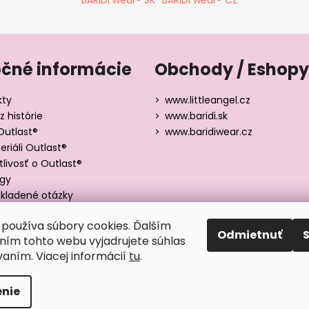
očné informácie
Obchody / Eshopy
kty
www.littleangel.cz
z histórie
www.baridi.sk
Outlast®
www.baridiwear.cz
riáli Outlast®
tlivosť o Outlast®
ógy
kladené otázky
y veľkostí
používa súbory cookies. Ďalším
Odmietnuť
ím tohto webu vyjadrujete súhlas
vaním. Viacej informácií
tu
.
adené.
nie