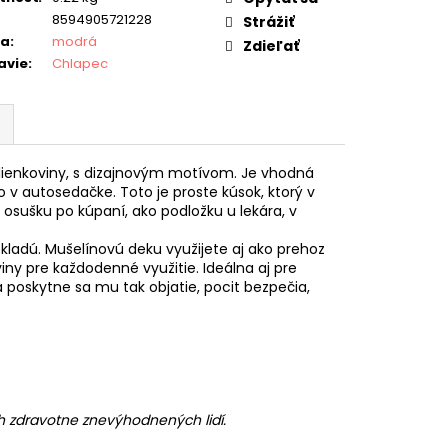
8594905721228
Strážiť
ba
:
modrá
Zdieľať
avie
:
Chlapec
plienkoviny, s dizajnovým motívom. Je vhodná
bo v autosedačke. Toto je proste kúsok, ktorý v
o osušku po kúpaní, ako podložku u lekára, v
kladú. Mušelínovú deku využijete aj ako prehoz
iny pre každodenné využitie. Ideálna aj pre
a poskytne sa mu tak objatie, pocit bezpečia,
 zdravotne znevýhodnených lidí.