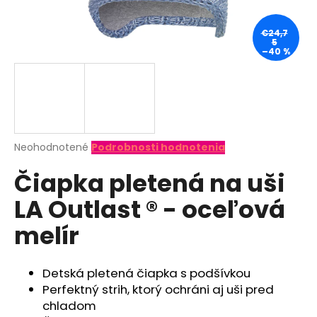
á
j
€24,7
5
s
–40 %
ť
?
Priemerné
Neohodnotené
Podrobnosti hodnotenia
hodnotenie
HĽADAŤ
Čiapka pletená na uši
produktu
je
LA Outlast ® - oceľová
0,0
z
O
melír
5
d
hviezdičiek.
p
o
Detská pletená čiapka s podšívkou
r
Perfektný strih, ktorý ochráni aj uši pred
ú
chladom