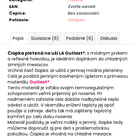
EAN
:
Zvoľte variant
Čepice
:
Bez zavazování
Pohlavie
:
Chlapec
Popis
Súvisiace (6)
Podobné (6)
Diskusia
Čiapka pletená na uši LA Outlast®
, s módnym prvkem
a reflexné hviezdou, je ideálním doplnkom do chladných
zimných mesiacov.
Vrchná časť čiapka Je ušitá z jemnej módna pleteniny.
Celá je podšitá jemným bavlneným úpletom s prímesou
materiálu
Outlast®
.
Tento materiál je vďaka svojim termoregulačným
schopnostem veľmi príjemný pri nosenia. Pri
nadmerném zahriatie tela dokáže nadbytečné teplo
odvést a uložit. V okamžiku snížení teploty jej opäť
použije a zahreje. dieťa tak má zajištený teplotný
komfort po celú dobu nosenia.
Materiál podšívky je veľmi mäkký a jemný, čiapke tedy
můžeme doporučit aj pre deti s problematickou
pokožkou. Čiapka je vhodná na chladné mesiace.