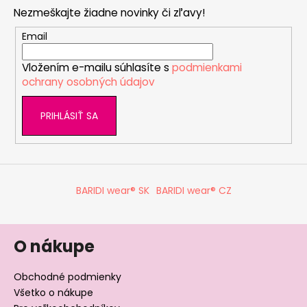
p
Nezmeškajte žiadne novinky či zľavy!
ä
t
Email
i
Vložením e-mailu súhlasíte s
podmienkami
e
ochrany osobných údajov
PRIHLÁSIŤ SA
BARIDI wear® SK
BARIDI wear® CZ
O nákupe
Obchodné podmienky
Všetko o nákupe