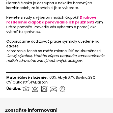
Pletená čiapka je dostupná v nekolika barevných
kombinacích, ze ktorých si jiste vyberete.
Neviete si rady s výberom našich čiapok?
Druhové
rozdelenie čiapok a porovnanie ich pružnosti
vám
určite pomôže. Prevedie vás výberom a poradí, ako
vybrať tu správnou.
Odporúčame dodržovať pracie symboly uvedené na
etikete.
Zobrazenie farieb sa môže mierne líšiť od skutočnosti.
Český výrobok, ktorého kúpou podporíte zamestnávanie
našich zdravotne znevýhodnených kolegov.
══════════════════════════════
Materiálové zloženie:
100% Akryl/67% Bavlna,29%
CV"Outlast®",4%Elastan
Údržba:
Z
á
Zostaňte informovaní