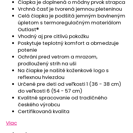
č
Čiapka je doplnená o módny prvok strapca
a
Vrchná časť je tvorená jemnou pleteninou
m
Celá čiapka je podšitá jemným bavlneným
e
úpletom s termoregulačným materiálom
Outlast®
Vhodný aj pre citlivú pokožku
SET
Poskytuje teplotný komfort a obmedzuje
PROSTERADLO
DO
potenie
KOČIARA
Ochráni pred vetrom a mrazom,
NEPRIEPUSTNÉ
PRIEDUŠNÉ
prodloužený strih na uši
-
Na čiapke je našité koženkové logo s
BIELA
reflexnou hviezdou
€13,41
Určené pre deti od veľkosti 1 (36 - 38 cm)
do veľkosti 6 (54 - 57 cm)
Kvalitné spracovanie od tradičného
českého výrobcu
Certifikovaná kvalita
Viac