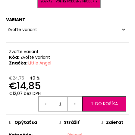
ZOBRAZIŤ VŠETKY PODOBNÉ PRODUKTY
VARIANT
Zvoľte variant
Kód:
Zvoľte variant
Značka:
Little Angel
€24,75
–40 %
€14,85
€12,07 bez DPH
Jednotková
DO KOŠÍKA
cena:
Opýtať sa
Strážiť
Zdieľať
Kategória
:
Pletené